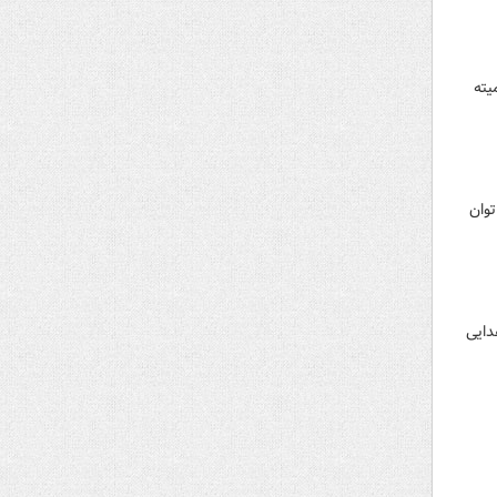
یان کمیته
به سایت توان
دایی