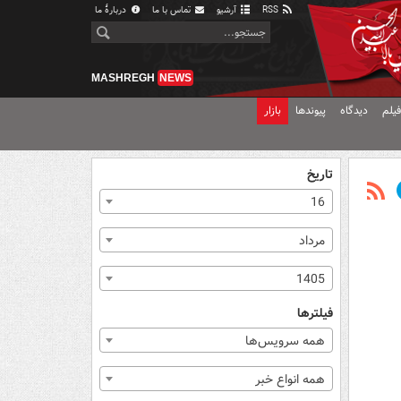
RSS
آرشیو
تماس با ما
دربارهٔ ما
MASHREGH
NEWS
یلم
دیدگاه
پیوندها
بازار
تاریخ
16
مرداد
1405
فیلترها
همه سرویس‌ها
همه انواع خبر