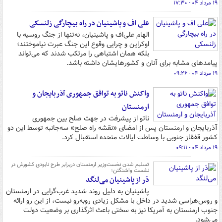
۱۹ مرداد ۰۴ - ۱۷:۳۰
علی اف و پاشینیان در راه بیچارگی زلنسکی
الهام علی‌اف و پاشینیان، نه‌تنها از جنگ روسیه با
اوکراین و چرایی وقوع این جنگ عبرت نیاموختند؛
بلکه همان اشتباهی را مرتکب شدند که می‌تواند
پیامدهای مشابه برای آنان و کشورهایشان داشته باشد.
۱۹ مرداد ۰۴ - ۰۹:۲۶
واکنش ناتو به توافق جمهوری آذربایجان و
ارمنستان
ناتو از پیشرفت در جهت صلح بین جمهوری
آذربایجان و ارمنستان پس از امضای «نقشه راه صلح» سه‌جانبه توسط این دو
کشور قفقاز جنوبی با وساطت ایالات متحده استقبال کرد.
۱۹ مرداد ۰۴ - ۰۹:۱۱
تسلیم شدن نخست‌وزیر ارمنستان دربرابر طرح نابودی کشورش در
نشست واشنگتن؛
دَر از پاشینیان می‌لنگد
پاشینیان به دلیل روند شدید غرب‌گرایی در ارمنستان
و روس‌هراسی شدید در داخل با مشکل زیادی روبه‌رو نیست، از این رو ارائه
جنوب ارمنستان به آمریکا نیز به سختی باعث اثرگذاری بر وضعیت دولت
می‌شود.