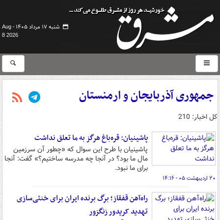
شنبه ۱۷ مرداد ۱۴۰۵ -
Aug
8 2026
جمهوری آذربایجان و ارمنستان
کل اخبار: 210
پاشینیان: قره‌باغ هرگز به ما تعلق نداشت
پاشینیان با طرح این سوال که «چطور آن سرزمین
مال ما بود؟ در آنجا چه مدرسه ساختیم؟» گفت: آنجا
برای ما نبود.
۲۰ اردیبهشت ۰۵ - ۱۴:۱۶
راه‌آهن قفقاز؛ برگ برنده ایران برای خنثی‌سازی
تهدید کریدور زنگزور