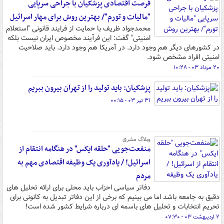
فرصت اقتصادی پزشکیان با جراحی سرپایی
"مالیات و تورم"/ بهترین روش برای مهار اسرائیل
محمدجواد ظریف با حمایت از فرایند قانونی "استعلام
امنیتی" گفت: این فرآیند مخصوص ایران نیست بلکه
در کشورهای دیگر هم وجود دارد. در آمریکا هم وجود دارد. باید صلاحیت
امنیتی افراد مشخص شود.
۲۰ مرداد ۰۳ - ۱۰:۲۸
پزشکیان: باید تولید را از تهران بیرون ببریم
۳۱ تیر ۰۳ - ۰۰:۱۵
وبلاگ مشرق
منفعت‌جویی "حلقه ایکس" در هنگامه انتقام از
اسرائیل! / یادآوری یک وظیفه اقتصادی مهم به
مردم
دفاتر سیاسی احزاب باید محلی برای ارائه تحلیل های
دقیق به جامعه باشد اما می بینیم که برخی از این دفاتر تبدیل به کانونی برای
تحریم انتخابات و تحلیل های باسمه ای درباره شرایط کشور شده است!
۲ اردیبهشت ۰۳ - ۰۷:۳۰