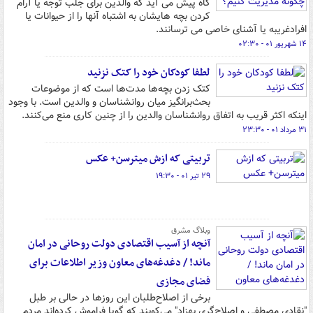
گاه پیش می آید که والدین برای جلب توجه یا آرام
کردن بچه هایشان به اشتباه آنها را از حیوانات یا
افرادغریبه یا آشنای خاصی می ترسانند.
۱۴ شهریور ۰۱ - ۰۲:۳۰
لطفا کودکان خود را کتک نزنید
کتک زدن بچه‌ها مدت‌ها است که از موضوعات
بحث‌برانگیز میان روانشناسان و والدین است. با وجود
اینکه اکثر قریب به اتفاق روانشناسان والدین را از چنین کاری منع می‌کنند.
۳۱ مرداد ۰۱ - ۲۳:۳۰
تربیتی که ازش میترسن+ عکس
۲۹ تیر ۰۱ - ۱۹:۳۰
وبلاگ مشرق
آنچه از آسیب اقتصادی دولت روحانی در امان
ماند! / دغدغه‌های معاون وزیر اطلاعات برای
فضای مجازی
برخی از اصلاح‌طلبان این روزها در حالی بر طبل
"نقادی مصطفی و اصلاح‌گری بهزاد" می‌کوبند که گویا فراموش کرده‌اند مردم