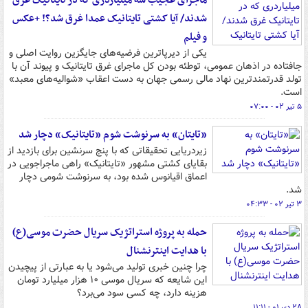
ماجرای عجیب سه میلیاردری که در تایتانیک غرق
شدند/ آیا کشتی تایتانیک عمدا غرق شد؟! +عکس
و فیلم
یکی از دیرپاترین فرضیه‌های جایگزین روایت اصلی و
جافتاده در اذهان عمومی، توطئه بودن کل ماجرای غرق تایتانیک و پیوند آن با
تولد قدرتمندترین نهاد مالی رسمی جهان به دست اعقاب «شوالیه‌های معبد»
است.
۵ تیر ۰۲ - ۰۷:۰۰
«تایتان» به سرنوشت شوم «تایتانیک» دچار شد
زیردریایی تحقیقاتی که با پنج سرنشین برای بازدید از
بقایای کشتی مشهور «تایتانیک» راهی ماجراجویی در
اعماق اقیانوس شده بود، به سرنوشت شومی دچار
شد.
۳ تیر ۰۲ - ۰۴:۳۳
حمله به پروژه استراتژیک سریال حضرت موسی(ع)
با هدایت اینترنشنال
چرا چنین خبری تولید می‌شود یا به عبارتی از پیچیدن
این شایعه که سریال موسی ۱۰ هزار میلیارد تومان
هزینه دارد، چه کسی سود می‌برد؟
۲۸ دی ۰۱ - ۱۱:۱۱