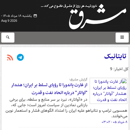
یکشنبه ۱۸ مرداد ۱۴۰۵ -
Aug 9 2026
تایتانیک
کل اخبار: 9
گزارش مشرق؛
از غارت پاندورا تا رؤیای تسلط بر ایران؛ هشدار
"آواتار" درباره اتحاد نفت و قدرت
در «آواتار»، نبرد بر سر منابع و سلطه، برای برخی
بازتابی نمادین از سیاست امروز است؛ جایی که،
همسویی ترامپ و نتانیاهو علیه ایران را امتداد الگوهای فشار و استعمار نوین
می‌خوانند.
۸ خرداد ۰۵ - ۰۳:۰۲