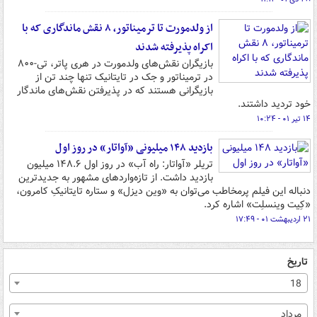
از ولدمورت تا ترمیناتور، ۸ نقش ماندگاری که با
اکراه پذیرفته شدند
بازیگران نقش‌های ولدمورت در هری پاتر، تی-۸۰۰
در ترمیناتور و جک در تایتانیک تنها چند تن از
بازیگرانی هستند که در پذیرفتن نقش‌های ماندگار
خود تردید داشتند.
۱۴ تیر ۰۱ - ۱۰:۲۴
بازدید ۱۴۸ میلیونی «آواتار» در روز اول
تریلر «آواتار: راه آب» در روز اول ۱۴۸.۶ میلیون
بازدید داشت. از تازه‌واردهای مشهور به جدیدترین
دنباله این فیلم پرمخاطب می‌توان به «وین دیزل» و ستاره تایتانیکِ کامرون،
«کِیت وینسلِت» اشاره کرد.
۲۱ اردیبهشت ۰۱ - ۱۷:۴۹
تاریخ
18
مرداد