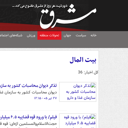
خانه
سیاست
جهان
تحولات منطقه
ورزش
شبکه‌های اجتماع
بیت المال
کل اخبار: 36
تذکر دیوان محاسبات کشور به سازما
دیوان محاسبات کشور به سازمان غذا و
۲۷ تیر ۰۵ - ۱۲:۱۵
فیلم/ با ورود قوه قضاییه ۶.۵ میلیارد دلار سرمایه ملی به کشور بازگشت
حجت‌الاسلام‌والمسلمین اژه‌ای: قوه