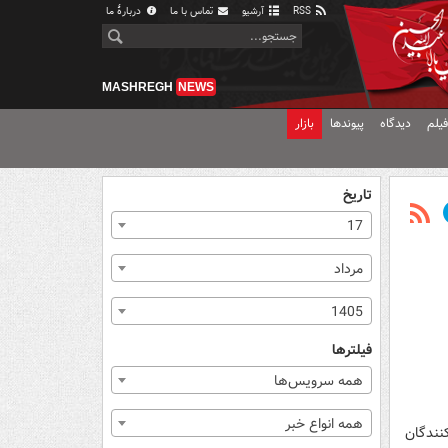
RSS
آرشیو
تماس با ما
دربارهٔ ما
MASHREGH
NEWS
یلم
دیدگاه
پیوندها
بازار
تاریخ
17
مرداد
1405
فیلترها
همه سرویس‌ها
همه انواع خبر
کنندگان