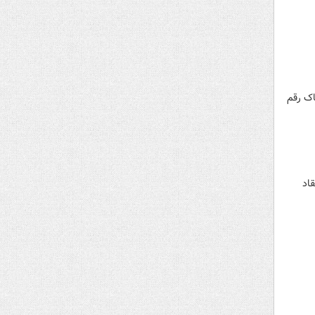
اک رقم
قاد