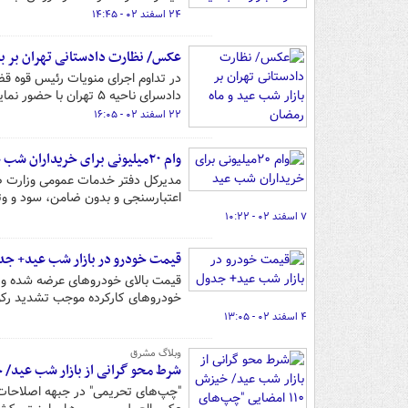
۲۴ اسفند ۰۲ - ۱۴:۴۵
عکس/ نظارت دادستانی تهران بر با
در تداوم اجرای منویات رئیس قوه ق
دادسرای ناحیه ۵ تهران با حضور نمایندگان سازمان‌های متولی با هدف نظارت برگزار شد.
۲۲ اسفند ۰۲ - ۱۶:۰۵
وام ۲۰میلیونی برای خریداران شب عید
اعتبارسنجی و بدون ضامن، سود و وثی
۷ اسفند ۰۲ - ۱۰:۲۲
قیمت خودرو در بازار شب عید+ جد
قیمت بالای خودروهای عرضه شده و ع
خودروهای کارکرده موجب تشدید رکود
۴ اسفند ۰۲ - ۱۳:۰۵
وبلاگ مشرق
شرط محو گرانی از بازار شب عید/ خیزش ۱۱۰ امضایی "چپ‌های نجیب" علیه تح
"چپ‌های تحریمی" در جبهه اصلاحات اخی