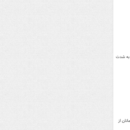
ل به شدت
نان از