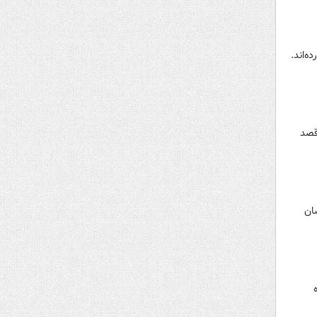
قصد
ان