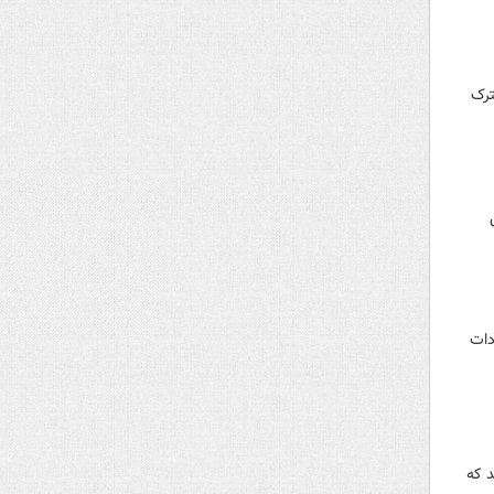
ترک
ق
دات
د که