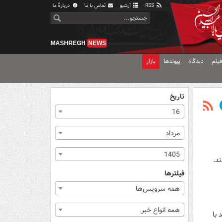
RSS
آرشیو
تماس با ما
دربارهٔ ما
MASHREGH
NEWS
یلم
دیدگاه
پیوندها
بازار
تاریخ
16
مرداد
1405
د.
فیلترها
همه سرویس‌ها
همه انواع خبر
 با