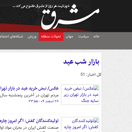
خانه
سیاست
جهان
تحولات منطقه
ورزش
شبکه‌های اجتماع
بازار شب عید
کل اخبار: 51
عکس/ نبض خرید عید در بازار تهرا
مردم تهران در آخرین پنجشنبه سال ب
۲۸ اسفند ۰۴ - ۲۳:۵۵
تولیدکنندگان کفش: اگر امروز چاره
صنعت کفش ایران در بحران مواد اولی