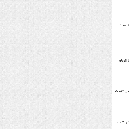
د صادر
 انجام
ال جدید
زار شب