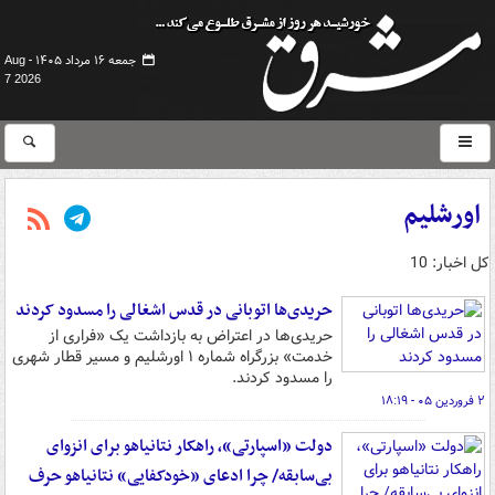
جمعه ۱۶ مرداد ۱۴۰۵ -
Aug
7 2026
اورشلیم
کل اخبار: 10
حریدی‌ها اتوبانی در قدس اشغالی را مسدود کردند
حریدی‌ها در اعتراض به بازداشت یک «فراری از
خدمت» بزرگراه شماره ۱ اورشلیم و مسیر قطار شهری
را مسدود کردند.
۲ فروردین ۰۵ - ۱۸:۱۹
دولت «اسپارتی»، راهکار نتانیاهو برای انزوای
بی‌سابقه/ چرا ادعای «خودکفایی» نتانیاهو حرف