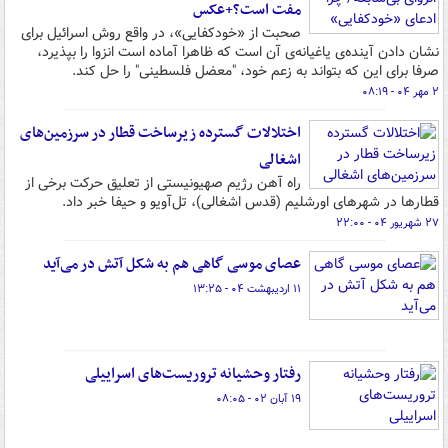
مفت است؟+عکس
صحبت از «خودکفایی»، در واقع روش اسرائیل برای
نشان دادن آینده‌ی یاغیانه‌ی آن است که ظاهرا آماده است انزوا را بپذیرد،
صرفا برای این که بتواند به زعم خود، "معضل فلسطینی" را حل کند.
۲ مهر ۰۴ - ۰۸:۱۹
اختلالات گسترده زیرساخت قطار در سرزمین‌های
اشغالی
راه آهن رژیم صهیونیستی از تعلیق حرکت برخی از
قطارها در شهرهای اورشلیم (قدس اشغالی)، تل‌آویو و حیفا خبر داد.
۲۷ شهریور ۰۴ - ۲۲:۰۰
عصای موسی گاهی هم به شکل آتش در می‌آید
۱۱ اردیبهشت ۰۴ - ۱۳:۲۵
رفتار وحشیانه تروریست‌های اسراییلی
۱۹ آبان ۰۲ - ۰۸:۰۵