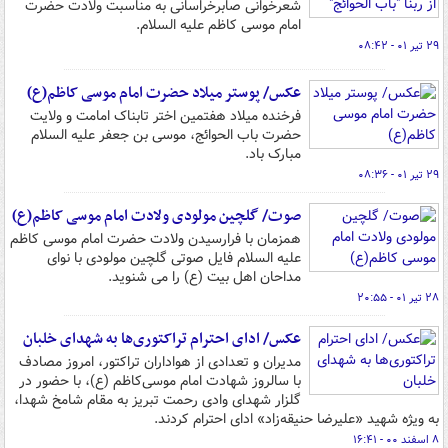
شعرخوانی صابرخراسانی به مناسبت ولادت حضرت
امام موسی کاظم علیه السلام.
۲۹ تیر ۰۱ - ۰۸:۴۲
عکس/ پوستر میلاد حضرت امام موسی کاظم(ع)
فرخنده میلاد هفتمین اختر تابناک امامت و ولایت
حضرت باب الحوائج، موسی بن جعفر علیه السلام
مبارک باد.
۲۹ تیر ۰۱ - ۰۸:۳۶
صوت/ گلچین مولودی ولادت امام موسی کاظم(ع)
همزمان با فرارسیدن ولادت حضرت امام موسی کاظم
علیه السلام فایل صوتی گلچین مولودی با نوای
مداحان اهل بیت (ع) را می شنوید.
۲۸ تیر ۰۱ - ۲۰:۵۵
عکس/ ادای احترام تراکتوری‌ها به شهدای خلبان
مدیران و تعدادی از هواداران تراکتور، امروز مصادف
با سالروز شهادت امام موسی‌کاظم (ع)، با حضور در
گلزار شهدای وادی رحمت تبریز به مقام شامخ شهدا،
به ویژه شهید «علیرضا حنیقه‌زاد» ادای احترام کردند.
۸ اسفند ۰۰ - ۱۶:۴۱