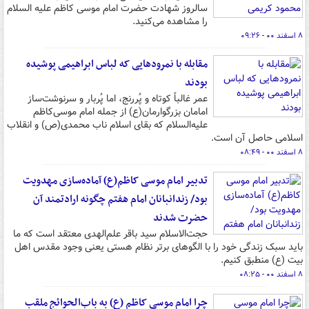
سالروز شهادت حضرت امام موسی کاظم علیه السلام
را مشاهده می‌کنید.
۸ اسفند ۰۰ - ۰۹:۲۶
مقابله با نمرودهایی که لباس ابراهیمی پوشیده
بودند
عمر غالباً کوتاه و پُررنج، اما پُربار و سرنوشت‌ساز
امامان بزرگوارمان‌(ع) از جمله امام موسی‌کاظم
علیه‌السلام که بقای اسلام ناب محمدی‌(ص) و انقلاب
اسلامی حاصل آن است.
۸ اسفند ۰۰ - ۰۸:۴۹
تدبیر امام موسی کاظم(ع) آماده‌سازی مهدویت
بود/ زندانبانان امام هفتم چگونه ارادتمند آن
حضرت شدند
حجت‌الاسلام سید باقر علم‌الهدی معتقد است که ما
باید سبک زندگی خود را با الگوهای برتر نظام هستی یعنی وجود مقدس اهل
بیت (ع) منطبق کنیم.
۸ اسفند ۰۰ - ۰۸:۲۵
چرا امام موسی کاظم (ع) به باب‌الحوائج ملقب