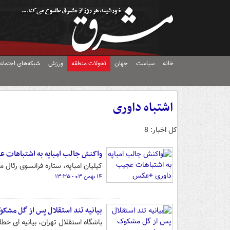
خانه
سیاست
جهان
تحولات منطقه
ورزش
شبکه‌های اجتماع
اشتباه داوری
کل اخبار: 8
واکنش جالب امباپه به اشتباهات
کیلیان امباپه، ستاره فرانسوی رئال
۱۴ بهمن ۰۳ - ۱۳:۳۵
بیانیه تند استقلال پس از گل مشک
باشگاه استقلال تهران، بیانیه ای خط