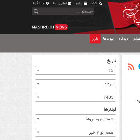
RSS
آرشیو
تماس با ما
دربارهٔ ما
MASHREGH
NEWS
یلم
دیدگاه
پیوندها
بازار
تاریخ
15
مرداد
1405
د.
فیلترها
همه سرویس‌ها
همه انواع خبر