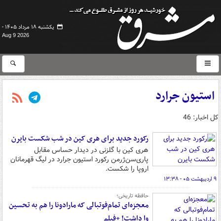
یکشنبه ۱۸ مرداد ۱۴۰۵ -
Aug 9 2026
استیون جرارد
کل اخبار: 46
رکورد جدید برای هری کین در شب شکست بایرن
هری کین با گلزنی در دیدار حساس مقابل
پاری‌سن‌ژرمن رکورد استیون جرارد در لیگ قهرمانان
اروپا را شکست.
۹ اردیبهشت ۰۵ - ۱۳:۳۸
حافظه تاریخی؛
معجزه‌ای تمام‌فوتبالی که مارادونا را هم به تحسین
وا داشت! +فیلم