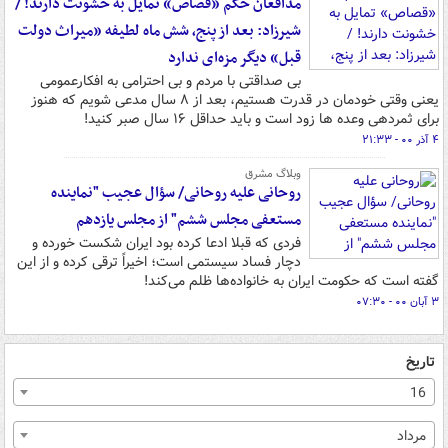
مدافعان حکم «قصاص» تمایل به خشونت دارند! /
شیرزاد: بعد از پنج، شش ماه لطیفه «میراث دولت
قبل» دیگر مزه‌ای ندارد
بی صداقتی با مردم و بی احترامی به افکارعمومی
یعنی وقتی خودمان در قدرت هستیم، بعد از ۸ سال مدعی شویم که هنوز
برای ثمردهی وعده ها زود است و باید حداقل ۱۶ سال صبر کنید!
۴ آذر ۰۰ - ۲۱:۳۳
وبلاگ مشرق
روحانی علیه روحانی/ سؤال عجیب "نماینده
مستعفی مجلس ششم" از مجلس یازدهم
فردی که قبلا ادعا کرده بود ایران شکست خورده و
دچار فساد سیستمی است؛ اخیراً ترقی کرده و از این
گفته است که حکومت ایران به خانواده‌ها ظلم می‌کند!
۳ آبان ۰۰ - ۰۷:۳۰
تاریخ
16
مرداد