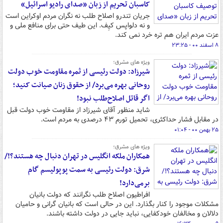
کاسبان تحریم از زبان «صدای رادیو اسرائیل»
جریان تندرو اصلاح طلب نه نگران مردم اوکراین است
و نه دلواپس کیِف. این طیف حتی برای منافع ملی و
عزت مردم ایران هم تره خرد نمی کند.
۸ اسفند ۰۰ - ۲۳:۲۵
ویژه های مشرق؛
شیرزاد: دولت رئیسی از ثمره مقاومت خوب دولت
روحانی بهره می‌برد/ از حقوق زنان صیانت کنید؛
اگر قاتل اصلاح‌طلب نبود!
شاید منظور آقای شیرزاد از مقاومت خوب دولت قبل
در مقابل فشار حداکثری، تحمیل تورم ۴۳ درصدی به مردم است.
۲۵ بهمن ۰۰ - ۰۱:۰۴
ویژه های مشرق؛
همکاران ملکه انگلیس در تهران دنبال چه هستند؟!/
شرق: دولت رئیسی به سمت پوپولیسم گام
برمی‌دارد!
افراطیون اصلاح طلب نگرانند که دولت بانیان
مشکلات موجود را کنار بگذارد. این در حالی است که بانیان گرانی و حامیان
دلالان و مخالفان خودکفایی، نباید جایی در دولت داشته باشند.