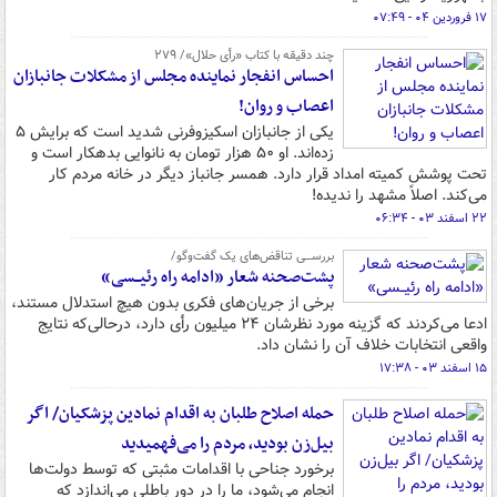
۱۷ فروردین ۰۴ - ۰۷:۴۹
چند دقیقه با کتاب‌ «رأی حلال»/ ۲۷۹
احساس انفجار نماینده مجلس از مشکلات جانبازان
اعصاب و روان!
یکی از جانبازان اسکیزوفرنی شدید است که برایش ۵
زده‌اند. او ۵۰ هزار تومان به نانوایی بدهکار است و
تحت پوشش کمیته امداد قرار دارد. همسر جانباز دیگر در خانه مردم کار
می‌کند. اصلاً مشهد را ندیده!
۲۲ اسفند ۰۳ - ۰۶:۳۴
بررســـی تناقض‌های یک گفت‌وگو/
پشت‌صحنه شعار «ادامه راه رئیــسی»
برخی از جریان‌های فکری بدون هیچ استدلال مستند،
ادعا می‌کردند که گزینه مورد نظرشان ۲۴ میلیون رأی دارد، درحالی‌که نتایج
واقعی انتخابات خلاف آن را نشان داد.
۱۵ اسفند ۰۳ - ۱۷:۳۸
حمله اصلاح طلبان به اقدام نمادین پزشکیان/ اگر
بیل‌زن بودید، مردم را می‌فهمیدید
برخورد جناحی با اقدامات مثبتی که توسط دولت‌ها
انجام می‌شود، ما را در دور باطلی می‌اندازد که