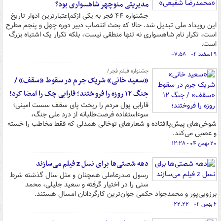
مدیریتی منوچهر شاهسواری بود؟
جشنواره ۴۴ فجر به یکی ازکم‌اعتبارترین ادوار تاریخ
این رویداد ملی تبدیل شد. حالا که بحث انتصاب دبیر دوره چهل و پنجم مطرح
است، تکرار نام شاهسواری نه تنها منطقی نیست، بلکه تکرار یک اشتباه بزرگ
است.
۹ اسفند ۰۴ - ۰۷:۵۸
جشنواره فیلم فجر/
«سعید خانی» شریک جرم در سقوط «سقف» /
جنگ ۱۲ روزه را فروختند؛ فارابی چک را امضا کرد!
فارابی پول مردم را ریخت پای سقف سست امینی؛
سوءاستفاده فرصت‌طلبانه از درد ملی جنگ،
شوخی‌های پیش‌پاافتاده و شعارهای توخالی همدلی که فقط مخاطب را خسته
و عصبی می‌کند.
۲۰ بهمن ۰۴ - ۱۲:۲۸
دهه شصتی‌ها برای نسل z فیلم می‌سازند
رسول صدرعاملی همچنان و مثل سال گذشته شرط
سنی را در اختیار گرفته و سعید جلیلی، محمد
برزویی‌پور و محمدجواد حکمی جوان‌ترین کارگردانان امسال هستند.
۶ بهمن ۰۴ - ۲۲:۲۲