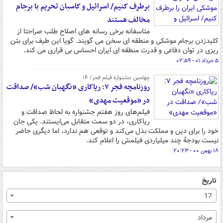
برطرف کنیم/ اسرائیل و کاسبان تحریم با برجام
مخالف هستند
متاسفانه برخی رسانه های اصلاح طلب صراحتا از
کلیدزدن برجام موشکی و منطقه ای سخن می گویند. گویا این طیف برای بتن
ریزی در توان دفاعی و قدرت منطقه ای ایران احساس بی قراری می کند.
۵ خرداد ۰۱ - ۰۲:۵۹
چهلمین جشنواره فیلم فجر/ ۱۴
روزنامچه فجر ۷: ریاکاری «نگهبان شب»/ صداقت
در «موقعیت مهدی»
فیلم‌های روز هفتم جشنواره به لحاظ صداقت و
ریاکاری، در دو سمت متقابل می‌ایستند. یکی جان
خود را برای دین و مملکت بذل می‌کند و توقعی هم ندارد، اما دیگری حاضر
نیست بودجۀ چند میلیاردی فیلمش را اعلام کند.
۱۸ بهمن ۰۰ - ۲۰:۲۳
تاریخ
17
مرداد