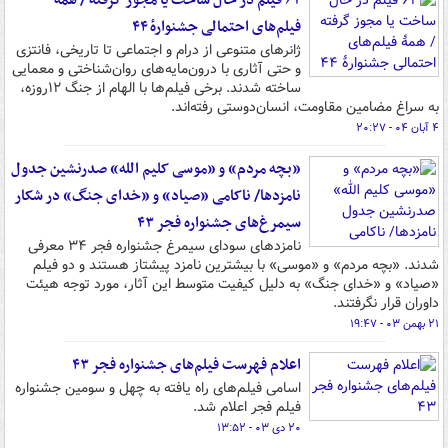
۶۳ فیلم در حال ساخت یا مجوز گرفته / همهٔ
فیلم‌های احتمالی جشنوارهٔ ۴۴
ژانرهای متنوعی از درام و اجتماعی تا تاریخی، فانتزی
و حتی آثاری با درون‌مایه‌های روان‌شناختی و معمایی
ساخته شدند. برخی فیلم‌ها با الهام از جنگ ۱۲روزه،
به سراغ مضامین مقاومت، انسان‌دوستی رفته‌اند.
۴ آبان ۰۴ - ۲۰:۲۷
«بچه مردم» و «موسی کلیم الله» صدرنشین جدول
نامزدها/ ناکامی «صیاد» و «خدای جنگ» در شکار
سیمرغ‌های جشنواره فجر ۴۳
نامزدهای سودای سیمرغ جشنواره فجر ۳۴ معرفی
شدند. «بچه مردم» و «موسی» با بیشترین نامزد پیشتاز هستند و دو فیلم
«صیاد» و «خدای جنگ» به دلیل کیفیت متوسط این آثار، مورد توجه هیئت
داوران قرار نگرفتند.
۲۱ بهمن ۰۳ - ۱۹:۴۷
اعلام فهرست فیلم‌های جشنواره فجر ۴۳
اسامی فیلم‌های راه یافته به چهل و سومین جشنواره
فیلم فجر اعلام شد.
۲۰ دی ۰۳ - ۱۳:۵۲