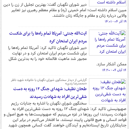
دبیر شورای نگهبان گفت: بهترین تجلیل از زن را دین
مبین اسلام داشته است؛ امام خمینی (ره) و مقام معظم رهبری نیز تعابیر
والایی درباره زنان و مقام و جایگاه زنان داشتند.
۱۹ آذر ۰۴ - ۱۴:۰۱
آیت‌الله جنتی: آمریکا تمام راه‌ها را برای شکست
مردم ایران امتحان کرد
دبیر شورای نگهبان تاکید کرد: آمریکا تمام راه‌ها را
برای شکست مردم ایران امتحان کرد و در نهایت
مجبور شد ماهیت ظالمانه خود را به بدترین شکل
ممکن آشکار سازد.
۱۴ آبان ۰۴ - ۱۴:۲۰
گزارشی از دیدار سخنگوی شورای نگهبان با خانواده شهید ناظر
«محمدرضا زندی»
طحان نظیف: شهدای جنگ ۱۲ روزه به دست
شقی‌ترین افراد به شهادت رسیدند
سخنگوی شورای نگهبان با اشاره به جنایات رژیم
صهیونیستی تاکید کرد: شهدای جنگ ۱۲ روزه به دست شقی‌ترین افراد به
شهادت رسیدند؛ این روزها در غزه می‌بینیم که صهیونیست‌ها به هیچ اصول و
قواعد انسانی و هیچ قانونی پایبند نیستند. ما افتخار می‌کنیم در برابر این
جنایتکاران تاریخ ایستاده‌ایم و آیندگان خواهند گفت کسانی همچون شهید