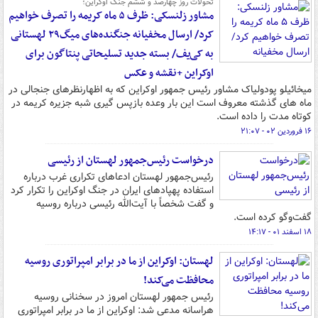
تحولات روز چهارصد و ششم جنگ اوکراین؛
مشاور زلنسکی: ظرف ۵ ماه کریمه را تصرف خواهیم
کرد/ ارسال مخفیانه جنگنده‌های میگ۲۹ لهستانی
به کی‌یف/ بسته جدید تسلیحاتی پنتاگون برای
اوکراین +نقشه و عکس
میخائیلو پودولیاک مشاور رئیس جمهور اوکراین که به اظهارنظرهای جنجالی در
ماه های گذشته معروف است این بار وعده بازپس گیری شبه جزیره کریمه در
کوتاه مدت را داده است.
۱۶ فروردین ۰۲ - ۲۱:۰۷
درخواست رئیس‌جمهور لهستان از رئیسی
رئیس‌جمهور لهستان ادعاهای تکراری غرب درباره
استفاده پهپادهای ایران در جنگ اوکراین را تکرار کرد
و گفت شخصاً با آیت‌الله رئیسی درباره روسیه
گفت‌وگو کرده است.
۱۸ اسفند ۰۱ - ۱۴:۱۷
لهستان: اوکراین از ما در برابر امپراتوری روسیه
محافظت می‌کند!
رئیس جمهور لهستان امروز در سخنانی روسیه
هراسانه مدعی شد: اوکراین از ما در برابر امپراتوری