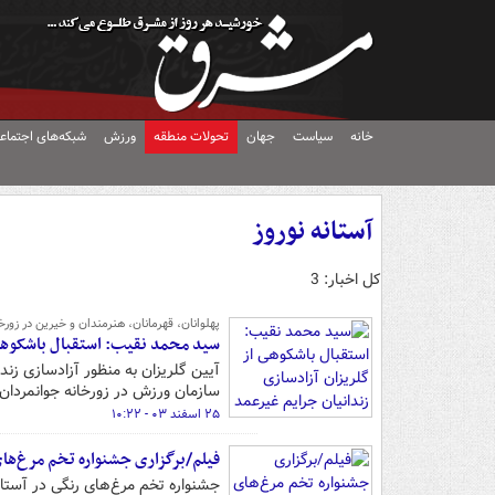
خانه
سیاست
جهان
تحولات منطقه
ورزش
شبکه‌های اجتماع
آستانه نوروز
کل اخبار: 3
پهلوانان، قهرمانان، هنرمندان و خیرین در زورخ
سید محمد نقیب: استقبال باشکوهی 
آیین گلریزان به منظور آزادسازی زن
سازمان ورزش در زورخانه جوانمردان 
۲۵ اسفند ۰۳ - ۱۰:۲۲
فیلم/برگزاری جشنواره تخم مرغ‌ها
جشنواره تخم مرغ‌های رنگی در آستانه