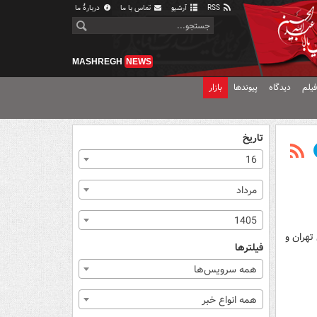
RSS
آرشیو
تماس با ما
دربارهٔ ما
MASHREGH
NEWS
یلم
دیدگاه
پیوندها
بازار
تاریخ
16
مرداد
1405
تهران و
فیلترها
همه سرویس‌ها
همه انواع خبر