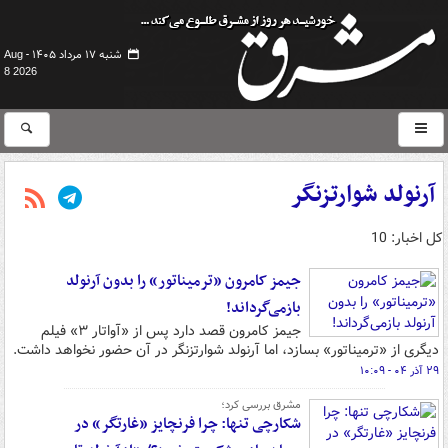
شنبه ۱۷ مرداد ۱۴۰۵ -
Aug
8 2026
آرنولد شوارتزنگر
کل اخبار: 10
جیمز کامرون «ترمیناتور» را بدون آرنولد
بازمی‌گرداند!
جیمز کامرون قصد دارد پس از «آواتار ۳» فیلم
دیگری از «ترمیناتور» بسازد، اما آرنولد شوارتزنگر در آن حضور نخواهد داشت.
۲۹ آذر ۰۴ - ۱۰:۰۹
مشرق بررسی کرد؛
شکارچی تنها: چرا فرنچایز «غارتگر» در