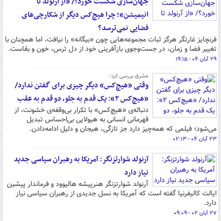
جهان‌سازی شکست خورد؟/ «از آرنولد تا
انیمیشن»؛ چرا هیچ‌کس دیگر از شکارچی‌های
فضایی نمی‌ترسد؟
فرنچایز غارتگر هرگز ثبات مجموعه‌هایی چون «بیگانه» را نیافت، اما همچنان با
تغییر فضا و زمان، در جست‌وجوی بازآفرینی خود از دل ترس، خون و بقاست.
۲۹ آبان ۰۴ - ۱۹:۱۵
مشرق بررسی کرد؛
وقتی «هیچ‌کس» دیگر چیزی برای گفتن ندارد/
«هیچ‌کس ۲»: یک قدم به جلو، دو قدم به عقب
دنباله‌ی «هیچ‌کس» با تکرار بی‌وقفه‌ی خشونت، از
قهرمانی انسانی به هیولایی بی‌احساس تبدیل
می‌شود؛ فیلمی که همه‌چیز دارد جز تازگی، هیجان و دلیل ادامه‌دادن.
۲۳ آبان ۰۴ - ۰۲:۱۳
آرنولد شوارتزنگر: آمریکا به رهبران سیاسی جدید
نیاز دارد
آرنولد شوارتزنگر هنرپیشه هالیوود و فرماندار پیشین
ایالت کالیفرنیا گفته است که آمریکا به نسل جدیدی از رهبران سیاسی نیاز
دارد.
۲۷ آبان ۰۲ - ۰۹:۰۹