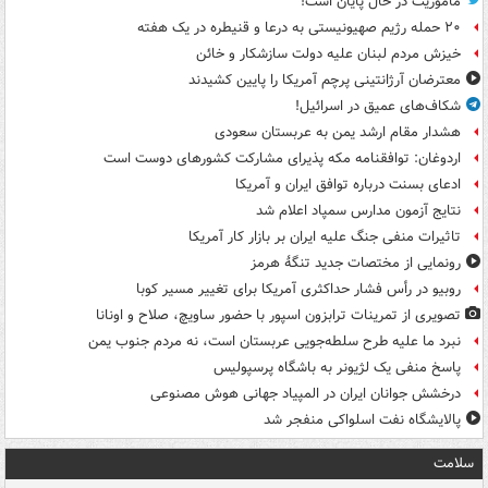
ماموریت در حال پایان است!
۲۰ حمله رژیم صهیونیستی به درعا و قنیطره در یک هفته
خیزش مردم لبنان علیه دولت سازشکار و خائن
معترضان آرژانتینی پرچم آمریکا را پایین کشیدند
شکاف‌های عمیق در اسرائیل!
هشدار مقام ارشد یمن به عربستان سعودی
اردوغان: توافقنامه مکه پذیرای مشارکت کشورهای دوست است
ادعای بسنت درباره توافق ایران و آمریکا
نتایج آزمون مدارس سمپاد اعلام شد
تاثیرات منفی جنگ علیه ایران بر بازار کار آمریکا
رونمایی از مختصات جدید تنگۀ هرمز
روبیو در رأس فشار حداکثری آمریکا برای تغییر مسیر کوبا
تصویری از تمرینات ترابزون اسپور با حضور ساویچ، صلاح و اونانا
نبرد ما علیه طرح سلطه‌جویی عربستان است، نه مردم جنوب یمن
پاسخ منفی یک لژیونر به باشگاه پرسپولیس
درخشش جوانان ایران در المپیاد جهانی هوش مصنوعی
پالایشگاه نفت اسلواکی منفجر شد
سلامت