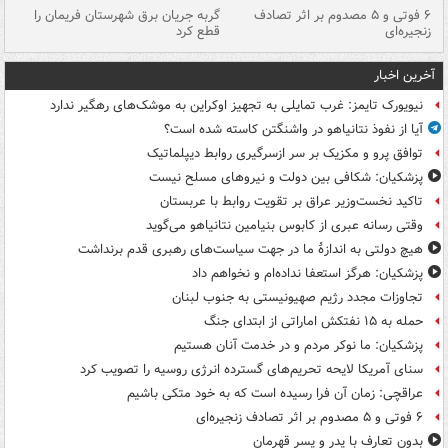
۶ فوتی و ۵ مصدوم بر اثر تصادف
گربه جریان برق شهرستان فریمان را
رگ
زنجیره‌ای
قطع کرد
آخرین اخبار
نیویورک تایمز: غرب تمایلی به تجهیز اوکراین به موشک‌های رهگیر ندارد
آیا از نفوذ نتانیاهو در واشنگتن کاسته شده است؟
توافق پرو و مکزیک بر سر ازسرگیری روابط دیپلماتیک
پزشکیان: شکافی بین دولت و نیروهای مسلح نیست
تاکید نخست‌وزیر عراق بر تقویت روابط با عربستان
وقتی رسانه عبری از کابوس بنیامین نتانیاهو می‌گوید
هیچ دولتی به اندازۀ ما در جهت سیاست‌های رهبری قدم برنداشت
پزشکیان: هرگز استعفا نداده‌ام و نخواهم داد
تجاوزات مجدد رژیم صهیونیستی به جنوب لبنان
حمله به ۱۵ نفتکش‌ اماراتی از ابتدای جنگ
پزشکیان: ما نوکر مردم و در خدمت آنان هستیم
سنای آمریکا لایحه تحریم‌های گسترده انرژی روسیه را تصویب کرد
عراقچی: زمان آن فرا رسیده است که به خود متکی باشیم
۶ فوتی و ۵ مصدوم بر اثر تصادف زنجیره‌ای
بدون تعارف با پدر و پسر قهرمان