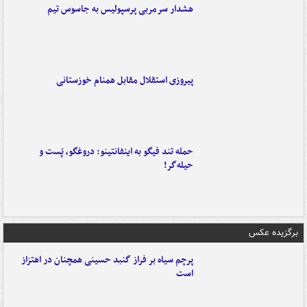
هشدار سرمربی پرسپولیس به جاسوس تیم
پیروزی استقلال مقابل همنام خوزستانی
حمله تند فیگو به اینفانتینو: دروغگو، پَست‌ و
حیله‌گر!
برگزیده عکس
پرچم سیاه بر فراز گنبد حسینی همچنان در اهتزاز
است