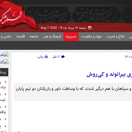
جمعه ۱۶ مرداد ۱۴۰۵ -
Aug 7 2026
ی
دفاع و امنیت
جهاد و مقاومت
حسینیه
فرهنگ و هنر
جامعه
اقتصاد
عکس و ف
۲ نظر
چاپ
پربا
 بیرانوند و کی‌روش
پ
چاه 
و سپاهان با هم درگیر شدند که با وساطت داور و بازیکنان دو تیم پایان
ت
توس
س
واقع
ه
چ
ترجی