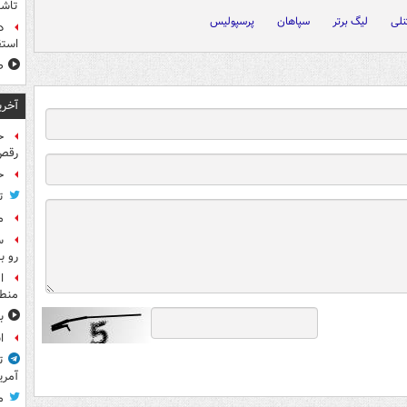
تاش
لی
لیگ برتر
سپاهان
پرسپولیس
د
استق
ص
آخری
ح
رقص
ح
ت
م
س
رو ب
ا
منطق
ب
ا
ت
آمری
م