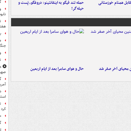
گ
قابل همنام خوزستانی
حمله تند فیگو به اینفانتینو: دروغگو، پَست‌ و
حیله‌گر!
و
نابو
ت
هفته
ب
ه
جنگ 
و
ت
د
ن محیای آخر صفر شد
حال و هوای سامرا بعد از ایام اربعین
صهی
گ
آمری
د
استق
ت
کرد
خ
گ
ا