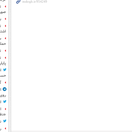
ت
صورت
بر
ت
اشتب
حمله
ت
ت
پایا
ا
حسی
گ
ا
روی
ا
ا
«دف
ن
ر