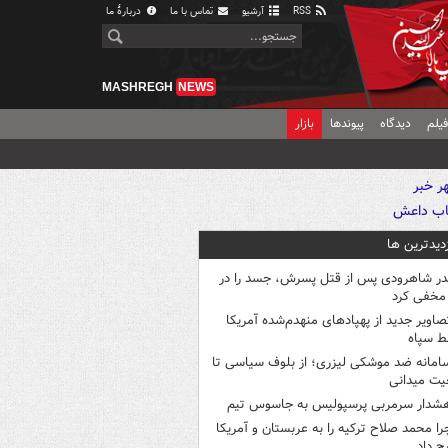
RSS
آرشیو
تماس با ما
دربارهٔ ما
MASHREGH
NEWS
یلم
دیدگاه
پیوندها
بازار
زدیدترین ها
در شاهرودی پس از قتل پسرش، جسد را در
مخفی کرد
صاویر جدید از پهپادهای منهدم‌شده آمریکا
ط سپاه
امانه ضد موشکی لیزری؛ از بلوف سیاسی تا
یت میدانی
شدار سرمربی پرسپولیس به جاسوس تیم
را محمد صلاح ترکیه را به عربستان و آمریکا
ح داد