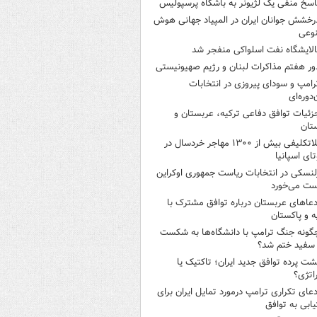
اسخ منفی یک لژیونر به باشگاه پرسپولیس
رخشش جوانان ایران در المپیاد جهانی هوش
وعی
الایشگاه نفت اسلواکی منفجر شد
ور هفتم مذاکرات لبنان و رژیم صهیونیستی
رامپ و سودای پیروزی در انتخابات
‌دوره‌ای
زئیات توافق دفاعی ترکیه، عربستان و
تان
بلاتکلیفی بیش از ۱۳۰۰ مهاجر خردسال در
ای اسپانیا
لنسکی در انتخابات ریاست جمهوری اوکراین
ت می‌خورد
دعاهای عربستان درباره توافق مشترک با
ه و پاکستان
گونه جنگ ترامپ با دانشگاه‌ها به شکست
سفید ختم شد؟
شت پرده توافق جدید ایران؛ تاکتیک یا
اتژی؟
دعای تکراری ترامپ درمورد تمایل ایران برای
ابی به توافق