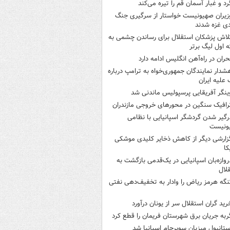
رد و غبار آسمان قم را تیره می‌کند
زیران صهیونیست خواستار از سرگیری جنگ
دی غزه شدند
لاش پزشکان استقلال برای رساندن چشمی به
 اول لیگ برتر
حران در راه‌آهن انگلیس ادامه دارد
شدار نمایندگان جمهوری‌خواه به ترامپ درباره
علیه ایران
ینگر آفریقایی پرسپولیس ماندنی شد
رافیک سنگین در محورهای خروجی مازندران
رگیر شدن گردشگر اسپانیایی با نظامی
ونیست
زارشی دیگر از کاهش ذخایر کلیدی موشکی
کا
روازه‌بان اسپانیایی در یک‌قدمی بازگشت به
لال
نگه هرمز ریاض را وادار به تخفیف‌دهی نفتی
رید گران استقلال سر از یونان درآورد
ربه جریان برق شهرستان فریمان را قطع کرد
ستانبول میزبان سوپرجام اسپانیا شد