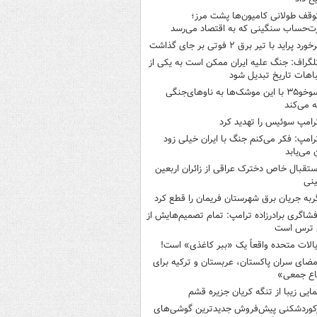
وقف طولانی کامیون‌ها پشت مرز؛
‌حساب سنگینی که به اقتصاد می‌رسد
خورد پراید با تیر برق ۲ فوتی بر جای گذاشت
لگراف: جنگ علیه ایران ممکن است به یکی از
اهات تاریخ تبدیل شود
سوخو۳۵ با این موشک‌ها به ناوهای‌جنگی
 می‌کند
رامپ سوئیس را تهدید کرد
رامپ: فکر می‌کنم جنگ با ایران خیلی زود
ن می‌یابد
ستقبال خاص دخترک عراقی از زائران اربعین
نی
ربه جریان برق شهرستان فریمان را قطع کرد
فشاگری برادرزاده ترامپ: تمام تصمیم‌هایش از
 ترس است
یالات متحده واقعاً یک «ببر کاغذی» است!
مضای سران پاکستان، عربستان و ترکیه برای
اع جمعی»
مایی زیبا از تنگه کریان جزیره قشم
کوردشکنی پیش‌فروش جدیدترین گوشی‌های