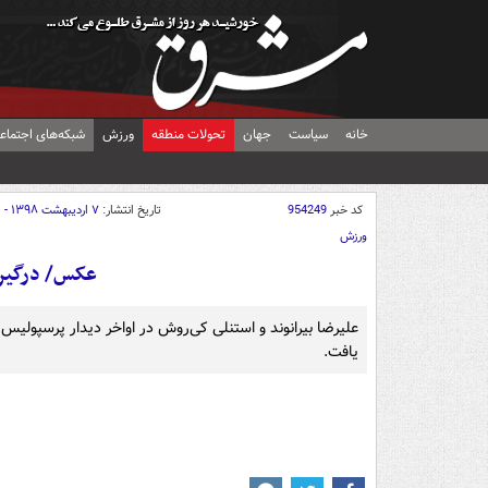
خانه
سیاست
جهان
تحولات منطقه
ورزش
شبکه‌های اجتماع
کد خبر
954249
تاریخ انتشار:
۷ اردیبهشت ۱۳۹۸ - ۱۶:۰۰
ورزش
عکس/ درگیری
علیرضا بیرانوند و استنلی کی‌روش در اواخر دیدار پرسپولیس 
یافت.