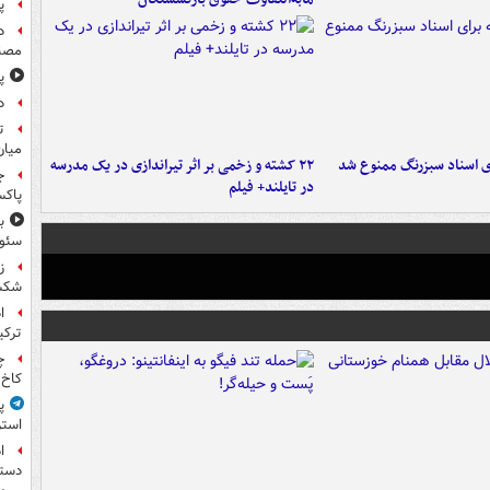
پ
د
مصن
پ
د
ت
میان
ای اسناد سبزرنگ ممنوع شد
۲۲ کشته و زخمی بر اثر تیراندازی در یک مدرسه
ج
در تایلند+ فیلم
پاکس
سئوت
ز
شکس
ا
ترکی
چ
کاخ 
پ
استر
ا
دستی