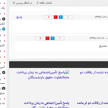
انتشار یافته: 2
در انتظار بررسی: 0
یک 
خ
پاسخ
0
1
م
کشی
ش
ه
۰۰:۰
0
1
ا
کشو
ا مشرق
ا
ن
ت
آمری
ر
ر
مسیر
ت
ساوی
ن
ه از رفاقت دو فرمانده‌
پاسخ تأمین‌اجتماعی به زمان پرداخت
نه م
مابه‌التفاوت حقوق بازنشستگان