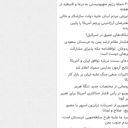
۲۰ حمله رژیم صهیونیستی به درعا و قنیطره در
هفته
یزش مردم لبنان علیه دولت سازشکار و خائن
عترضان آرژانتینی پرچم آمریکا را پایین
دند
کاف‌های عمیق در اسرائیل!
شدار مقام ارشد یمن به عربستان سعودی
ردوغان: توافقنامه مکه پذیرای مشارکت
رهای دوست است
دعای بسنت درباره توافق ایران و آمریکا
تایج آزمون مدارس سمپاد اعلام شد
اثیرات منفی جنگ علیه ایران بر بازار کار
کا
ونمایی از مختصات جدید تنگۀ هرمز
وبیو در رأس فشار حداکثری آمریکا برای تغییر
 کوبا
صویری از تمرینات ترابزون اسپور با حضور
چ، صلاح و اونانا
برد ما علیه طرح سلطه‌جویی عربستان است،
ردم جنوب یمن