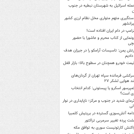
مله اسرائیل به شهرستان نبطیه در جنوب
ن
ستگیری متهم متواری مخل نظام ارزی کشور
یرانشهر
رامپ در دام ایران افتاده است!
ونمایی از کتاب محرم و عاشورا با حضور
قچی
رتش یمن: تاسیسات آرامکو را در جیزان هدف
 دادیم
یمت خودرو همچنان در سطوح بالا؛ بازار قفل
رکشی فرمانده سپاه تهران از گردان‌های
ند هوایی لشکر ۲۷
مپرسور اسکرو یا پیستونی: کدام انتخاب
ری است؟
رمای شدید در جنوب و مرکز؛ ناپایداری در نوار
لی
دامه آتش‌سوزی گسترده در بریتیش کلمبیا
شت پرده تغییر سرمربی تراکتور
اکنش کارتونیست سوری به توافق مکه