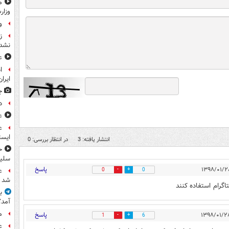
م
وزار
و
ز
نشد
ع
ا
ایران
ج
د
ع
ع
ایست
انتشار یافته: 3
در انتظار بررسی: 0
ح
سلیم
پاسخ
0
0
ع
شد
گرام استفاده کنند
آمد؟
م
پاسخ
1
6
ع