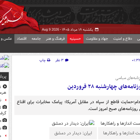
یکشنبه ۱۸ مرداد ۱۴۰۵ -
Aug 9 2026
ی
دفاع و امنیت
جهاد و مقاومت
حسینیه
فرهنگ و هنر
جامعه
اقتصاد
عکس و ف
۳ نظر
چاپ
پربا
نامه‌های سیاسی
ی چهارشنبه ۲۸ فروردین
ت
هرم
ن
قوس مرگ نوتردام؛حمایت قاطع از سپاه در مقابل آمریکا؛ پیامک مخابرات برای اقناع
ک
 روزنامه‌های صبح امروز است.
گرف
ط
ش
 اندازها و راهکارها
ایران: دیدار در دمشق
م