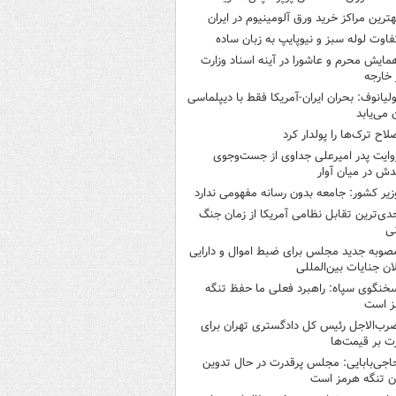
هترین مراکز خرید ورق آلومینیوم در ایران
فاوت لوله سبز و نیوپایپ به زبان ساده
مایش محرم و عاشورا در آینه اسناد وزارت
 خارجه
ولیانوف: بحران ایران-آمریکا فقط با دیپلماسی
ن می‌یابد
لاح ترک‌ها را پولدار کرد
وایت پدر امیرعلی جداوی از جست‌وجوی
دش در میان آوار
زیر کشور: جامعه بدون رسانه مفهومی ندارد
دی‌ترین تقابل نظامی آمریکا از زمان جنگ
ی
صوبه جدید مجلس برای ضبط اموال و دارایی
ان جنایات بین‌المللی
خنگوی سپاه: راهبرد فعلی ما حفظ تنگه
ز است
رب‌الاجل رئیس کل دادگستری تهران برای
ت بر قیمت‌ها
اجی‌بابایی: مجلس پرقدرت در حال تدوین
ن تنگه هرمز است