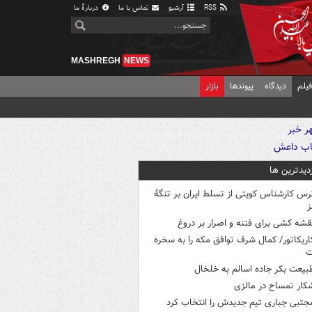
RSS
آرشیو
تماس با ما
دربارهٔ ما
MASHREGH
NEWS
یلم
دیدگاه
پیوندها
بازار
زدیدترین ها
رس کارشناس کویتی از تسلط ایران بر تنگۀ
ز
قشه کشی برای فتنه و اصرار بر دروغ
اریکاتور/ کمال شرف توافق مکه را به سخره
ت
بیعت بکر جاده اسالم به خلخال
کار تمساح در مالزی
جتبی جباری تیم جدیدش را انتخاب کرد