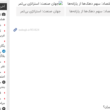
آخری
صاد: سهم دهک‌ها از یارانه‌ها
جهان صنعت: استراتژی بی‌ثمر
ا
هشت
ش
غرب
ت
یگان
ر
بلاگ
نفر 
ح
اعتم
ح
بندر
ف
ع
مراح
ران؟
ل