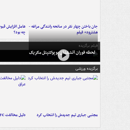
جان باختن چهار نفر در سانحه رانندگی مراغه -
عامل افزایش قبو
هشترود+ فیلم
چه بود؟
فیلم برگزیده
لحظه فوران آتشفشان پوپوکتپتل مکزیک
برگزیده ورزشی
مجتبی جباری تیم جدیدش را انتخاب کرد
دلیل مخالفت AFC با میزبانی آبی‌ها در عراق