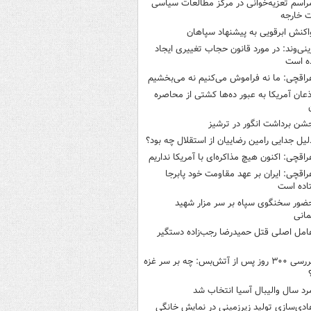
راسم تعزیه‌خوانی در مرکز مطالعات سیاسی
ت خارجه
اکنش ابرقویی به پیشنهاد سپاهان
ینی‌وند: در مورد قانون حجاب تغییری ایجاد
ه است
راقچی: ما نه فراموش می‌کنیم نه می‌بخشیم
ذعان آمریکا به عبور ده‌ها کشتی از محاصره
شن برداشت انگور در ترشیز
لیل جدایی رامین رضاییان از استقلال چه بود؟
راقچی: اکنون هیچ مذاکره‌ای با آمریکا نداریم
راقچی: ایران بر عهد مقاومت خود پابرجا
اده است
ضور سخنگوی سپاه بر سر مزار شهید
انی
امل اصلی قتل حمیدرضا رجب‌زاده دستگیر
بررسی ۳۰۰ روز پس از آتش‌بس: چه بر سر غزه
رد سال والیبال آسیا انتخاب شد
ادی‌سازی تولید زیرزمینی در نمایش خانگی