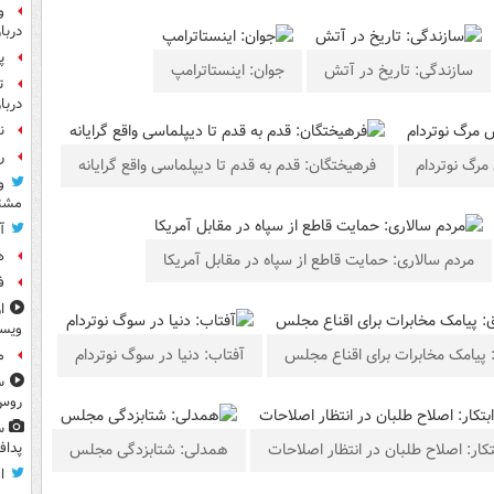
و
دربا
پ
سازندگی: تاریخ در آتش
جوان: اینستاترامپ
ت
دربا
ن
رو
مرگ نوتردام
فرهیختگان: قدم به قدم تا دیپلماسی واقع گرایانه
و
مشتر
آ
ه
مردم سالاری: حمایت قاطع از سپاه در مقابل آمریکا
ف
ا
ویس
پیامک مخابرات برای اقناع مجلس
آفتاب: دنیا در سوگ نوتردام
م
س
روس
س
تکار: اصلاح طلبان در انتظار اصلاحات
همدلی: شتابزدگی مجلس
پداف
ا