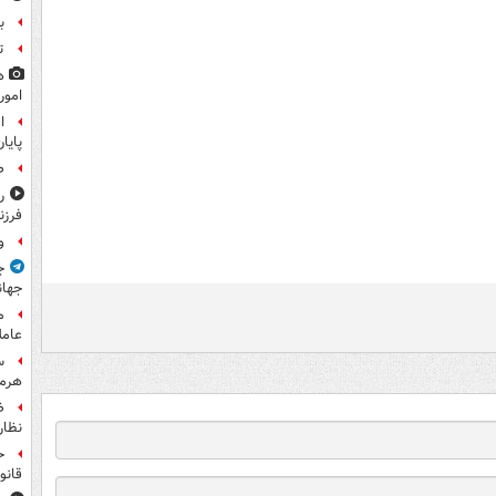
ب
ت
ه
امور
ا
پایا
ص
ر
فرزن
و
ج
جهان
م
عامل
س
هرم
ض
نظار
ح
قانو