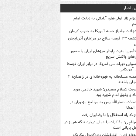
ن اخبار
عزام زائر اولی‌های آبادانی به زیارت امام
م
هادت جانباز حمله آمریکا به جنوب کرمان
کشف ۳۳ قبضه سلاح در مرزهای آذربایجان
ی
أمین امنیت پایدار مرزهای ایران با حضور
‌های واکنش سریع
سوایی دیپلماسی آمریکا در برابر ایران توسط
ر آمریکایی!
حمله مسلحانه به قهوه‌خانه‌ای در زاهدان؛ ۲
جان باختند
جت‌الاسلام سعیدی: شهید خادمی مورد
اد و وثوق امام شهید بود
ملات انصارالله یمن به مواضع مزدوران در
 المخا
ولاد راه استقلال را با رضاییان رفت
راقچی: مذاکرات با عمان درباره تنگه هرمز در
ل پایانی است
حظه فوران آتشفشان پوپوکتپتل مکزیک