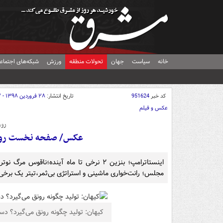
خانه
سیاست
جهان
تحولات منطقه
ورزش
شبکه‌های اجتماع
کد خبر
951624
تاریخ انتشار:
۲۸ فروردین ۱۳۹۸ - ۰۱:۳۲
عکس و فیلم
روز
عکس/ صفحه نخست روزنامه‌ها
اینستاترامپ؛ بنزین ۲ نرخی تا ماه آینده؛نا
مجلس؛ رانت‌خواری ماشینی و استراتژی بی‌ثمر،تیتر یک برخی
کیهان: تولید چگونه رونق می‌گیرد؟ دست