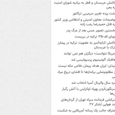
اکنش عربستان و قطر به بیانیه شورای امنیت
ره یمن
شت پرده تغییر سرمربی تراکتور
وضیحات معاون امنیتی و انتظامی وزیر کشور
ره قتل حمیدرضا رجب زاده
خستین تصویر مسی بعد از مرگ پدر
یای اف-۳۵ ترکیه در بن‌بست
اکنش کنایه‌آمیز به عضویت ترکیه در پیمان
ک با عربستان
مریکا نتوانست؛ دیگران هم نمی توانند
افبک آلومینیوم پرسپولیسی شد
یدان: ایران هدف پیمان دفاعی مکه نیست
ز مظلوم‌نمایی براندازها تا افشای دروغ مراد
ی
رد سال والیبال آسیا انتخاب شد
رنگون‌کردن پهپاد اوکراینی با آتش رگبار
‌ها
رکشی فرمانده سپاه تهران از گردان‌های
ند هوایی لشکر ۲۷
عتراف جالب یک رسانه آمریکایی به شکست