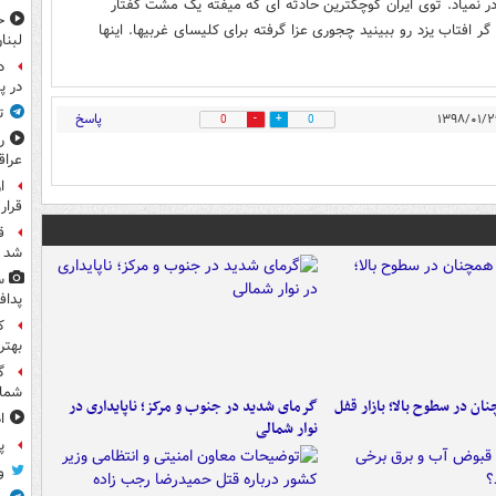
 نمیاد. توی ایران کوچکترین حادثه ای که میفته یک مشت کفتار
ح
ر افتاب یزد رو ببینید چجوری عزا گرفته برای کلیسای غربیها. اینها
لبنا
د
در پ
ت
پاسخ
0
0
ر
عرا
ا
قرار
ق
شد
س
پداف
ک
بهت
گ
شما
ن در سطوح بالا؛ بازار قفل
گرمای شدید در جنوب و مرکز؛ ناپایداری در
ا
نوار شمالی
پ
و