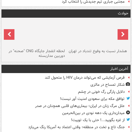
مجتبی جباری تیم جدیدش را انتخاب کرد
حوادث
ای
هشدار نسبت به وفوع تندباد در تهران
لحظه انفجار جایگاه CNG "صحنه" در
دس
دوربین مداربسته
ات
آخرین اخبار
قرص آزمایشی که می‌تواند درمان HIV را متحول کند
شکار تمساح در مالزی
دلایل پارگی رگ خونی در چشم
توافق مکه برای سعودی امنیت آور نیست!
علل مرگ زنان در ایران؛ بیماری‌های قلبی همچنان در صدر
میدان‌داری یک دهه نودی در بین‌الحرمین
از غزه بگویید...! حتی با یک توییت!
جنگ تاج و تخت در منطقه؛ وقتی اعتماد به آمریکا رنگ می‌بازد