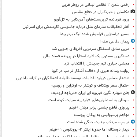
زخمی شدن ۳ نظامی لبنانی در زوطر غربی
عکاسان و خبرنگاران در دفاع مقدس
ورود فرمانده تروریست‌های آمریکایی به تل‌آویو
آغاز تحقیقات سازمان ملل درباره جاسوسی کارمندش برای اسرائیل
مسیر درآمدزایی فراموش شده لیگ برتری‌ها
پیمان دفاعی مکه!
مربی سابق استقلال سرمربی آفریقای جنوبی شد
دستگیری مسئول یک اداره آستارا در پرونده فساد مالی
مجتبی جباری تیم جدیدش را انتخاب کرد
روایت رسانه عبری از دخالت آشکار ترامپ در کوبا
هشدار حماس درباره اقدامات توسعه طلبانه اشغالگران در کرانه باختری
احتمال سفر ویتکاف و کوشنر به اوکراین و روسیه
جان دوباره نگین فیروزه ای ایران «دریاچه ارومیه»
سرطان به استخوان‌های «بایدن» سرایت کرده است
پیروزی قاطع چلسی برابر میلان +فیلم
مهاجم پرسپولیس به پیکان پیوست
ترامپ، مرتکب جنایت جنگی شده است
دیدار دوستانه اما جدی؛ اینتر ۲- یوونتوس ۱ +فیلم
تساوی پرسپولیس مقابل الومینیوم اراک در دیدار دوستانه