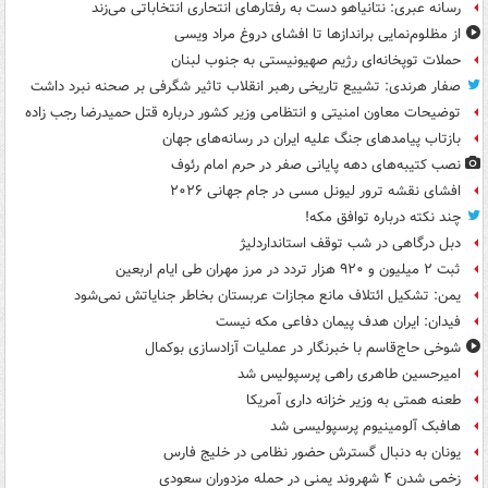
رسانه عبری: نتانیاهو دست به رفتارهای انتحاری انتخاباتی می‌زند
از مظلوم‌نمایی براندازها تا افشای دروغ مراد ویسی
حملات توپخانه‌ای رژیم صهیونیستی به جنوب لبنان
صفار هرندی: تشییع تاریخی رهبر انقلاب تاثیر شگرفی بر صحنه نبرد داشت
توضیحات معاون امنیتی و انتظامی وزیر کشور درباره قتل حمیدرضا رجب زاده
بازتاب پیامدهای جنگ علیه ایران در رسانه‌های جهان
نصب کتیبه‌های دهه پایانی صفر در حرم امام رئوف
افشای نقشه ترور لیونل مسی در جام جهانی ۲۰۲۶
چند نکته درباره توافق مکه!
دبل درگاهی در شب توقف استانداردلیژ
ثبت ۲ میلیون و ۹۲۰ هزار تردد در مرز مهران طی ایام اربعین
یمن: تشکیل ائتلاف مانع مجازات عربستان بخاطر جنایاتش نمی‌شود
فیدان: ایران هدف پیمان دفاعی مکه نیست
شوخی حاج‌قاسم با خبرنگار در عملیات آزادسازی بوکمال
امیرحسین طاهری راهی پرسپولیس شد
طعنه همتی به وزیر خزانه داری آمریکا
هافبک آلومینیوم پرسپولیسی شد
یونان به دنبال گسترش حضور نظامی در خلیج فارس
زخمی شدن ۴ شهروند یمنی در حمله مزدوران سعودی