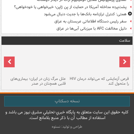
پشت‌پرده مداخله آمریکا در حمایت از یِن ژاپن؛ خیرخواهی یا خودخواهی؟
همتی: کنترل ترازنامه بانک‌ها با جدیت دنبال می‌شود
سفر رئیس دستگاه اطلاعاتی عربستان به عراق
دلیل مخالفت AFC با میزبانی آبی‌ها در عراق
سلامت
ر
قرص آزمایشی که می‌تواند درمان HIV
علل مرگ زنان در ایران؛ بیماری‌های
تن
را متحول کند
قلبی همچنان در صدر
طب
نسخه دسکتاپ
کليه حقوق اين سايت متعلق به پایگاه خبري-تحليلي مشرق نيوز می باشد و
استفاده از مطالب آن با ذکر منبع بلامانع است.
طراحی و تولید: نستوه