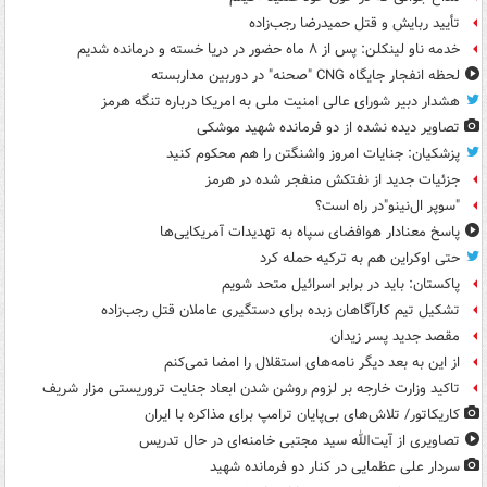
تأیید ربایش و قتل حمیدرضا رجب‌زاده
خدمه ناو لینکلن: پس از ۸ ماه حضور در دریا خسته و درمانده‌ شدیم
لحظه انفجار جایگاه CNG "صحنه" در دوربین مداربسته
هشدار دبیر شورای عالی امنیت ملی به امریکا درباره تنگه هرمز
تصاویر دیده‌ نشده از دو فرمانده شهید موشکی
پزشکیان: جنایات امروز واشنگتن را هم محکوم کنید
جزئیات جدید از نفتکش منفجر شده در هرمز
"سوپر ال‌نینو"در راه است؟
پاسخ معنادار هوافضای سپاه به تهدیدات آمریکایی‌ها
حتی اوکراین هم به ترکیه حمله کرد
پاکستان: باید در برابر اسرائیل متحد شویم
تشکیل تیم کارآگاهان زبده برای دستگیری عاملان قتل رجب‌زاده
مقصد جدید پسر زیدان
از این به بعد دیگر نامه‌های استقلال را امضا نمی‌کنم
تاکید وزارت خارجه بر لزوم روشن شدن ابعاد جنایت تروریستی مزار شریف
کاریکاتور/ تلاش‌های بی‌پایان ترامپ برای مذاکره با ایران
تصاویری از آیت‌الله سید مجتبی خامنه‌ای در حال تدریس
سردار علی عظمایی در کنار دو فرمانده شهید