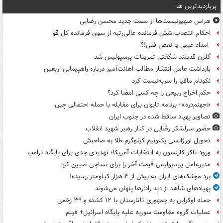
پربازدیدترین ها
هراس صهیونیست‌ها از سمت جدید محسن رضایی
احکام انتصاب شش فرمانده عالی‌رتبه از سوی فرمانده کل قوا
امداد غیبی یا نقص فنی!؟
گلزن قدبلند شگفتی تمرینات پرسپولیس شد
بازداشت عامل انتشار مطالب اهانت‌آمیز درباره راهپیمایی اربعین
نکونام مافیا را سربه‌نیست کرد
حکم اخراج ربیعی را چه کسی امضا کرد؟
«جهنم‌دره»؛ برنامه تایوان برای مقابله با حمله احتمالی چین
تصاویر پهپاد ساقط شده در جنوب ایران
حضور سرلشکر رضایی در کنار رهبر شهید انقلاب
تحویل اورژانسی یک‌ونیم کیلوگرم طلا به صاحبش
ورود تاکر کارلسون به انتخابات آمریکا؛ تهدیدی جدی برای پایگاه ترامپ
مدیرعامل پرسپولیس قیمت آخر را برای نساجی تعیین کرد
برد موشک‌های ایران به بیش از ۴ هزار کیلومتر رسیده!
پهپادهای شاهد از دید رادارها پنهان می‌شوند
حمله اوکراین به جمهوری تاتارستان با ۱۲ کشته و ۳۹ زخمی
عملیات گروه مقاومت سوریه علیه پایگاه اسرائیل+ فیلم