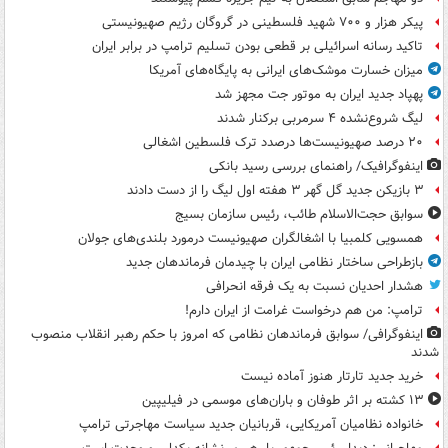
پیکر هزار و ۷۰۰ شهید فلسطینی در گروگان رژیم صهیونیستی
تاکید رسانه اسرائیلی بر قطعی بودن تسلیم ترامپ در برابر ایران
میزان خسارت موشک‌های ایرانی به پایگاه‌های آمریکا
پهپاد جدید ایران به موتور جت مجهز شد
لیگ شروع‌نشده ۴ سرمربی برکنار شدند
۲۰ درصد صهیونیست‌ها درصدد ترک فلسطین اشغالی
اینفوگرافیک/ راهنمای بررسی رسید بانکی
۳ بازیکن جدید گل گهر ۳ هفته اول لیگ را از دست دادند
سوابق حجت‌الاسلام طائب، رئیس سازمان بسیج
همسویی کلمبیا با اشغالگران صهیونیست درمورد بلندی‌های جولان
بازطراحی ساختار نظامی ایران با چیدمان فرماندهان جدید
هشدار احدیان نسبت به یک فرقه انحرافی
ترامپ: من هم درخواست غرامت از ایران دارم!
اینفوگرافی/ سوابق فرماندهان نظامی که امروز با حکم رهبر انقلاب منصوب
شدند
خرید جدید تارتار هنوز آماده نیست
۱۳ کشته بر اثر طوفان و باران‌های موسمی در فیلیپین
خانواده نظامیان آمریکایی، قربانیان جدید سیاست مهاجرتی ترامپ