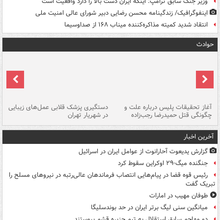
وزیر جنگ سابق ترامپ: اینکه ایران دست بالا را دارد واقعیت است
اینفوگرافیک/ زندگینامه محسن رضایی دبیر شورای عالی امنیت‌ ملی
انتقاد شدید کمیته مذاکره‌کننده میناب ۱۶۸ از صداوسیما
حوادث
آغاز تحقیقات پلیس درباره علت و
دستگیری پزشک قلابی عمل‌های زیبایی
هش
چگونگی قتل حمیدرضا رجب‌زاده
در شهریار تهران
ها
آخرین اخبار
گزارش یدیعوت آحارانوت از عوامل ایران در اسرائیل
جنگنده میگ-۲۹ اوکراین سقوط کرد
رئیس قوه قضا در پیام‌هایی انتصاب‌ فرماندهان عالی‌رتبه در نیروهای مسلح را
تبریک گفت
طوفان مهیب در امارات
میانگین سنی لیگ برتر ایران در حد بوندسلیگا
دو مهاجم سابق استقلال به تیم جزیره قشم پیوستند