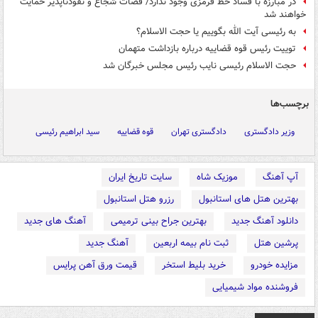
در مبارزه با فساد خط قرمزی وجود ندارد/ قضات شجاع و نفوذناپذیر حمایت
خواهند شد
به رئیسی آیت الله بگوییم یا حجت الاسلام؟
توییت رئیس قوه قضاییه درباره بازداشت متهمان
حجت الاسلام رئیسی نایب رئیس مجلس خبرگان شد
برچسب‌ها
وزیر دادگستری
دادگستری تهران
قوه قضاییه
سید ابراهیم رئیسی
آپ آهنگ
موزیک شاه
سایت تاریخ ایران
بهترین هتل های استانبول
رزرو هتل استانبول
دانلود آهنگ جدید
بهترین جراح بینی ترمیمی
آهنگ های جدید
پرشین هتل
ثبت نام بیمه اربعین
آهنگ جدید
مزایده خودرو
خرید بلیط استخر
قیمت ورق آهن پرایس
فروشنده مواد شیمیایی