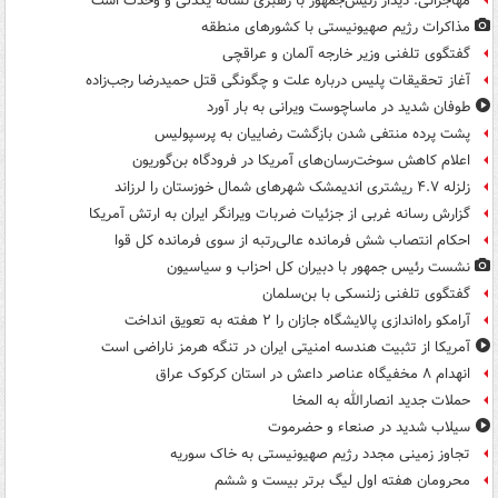
مهاجرانی: دیدار رئیس‌جمهور با رهبری نشانه یکدلی و وحدت است
مذاکرات رژیم صهیونیستی با کشورهای منطقه
گفتگوی تلفنی وزیر خارجه آلمان و عراقچی
آغاز تحقیقات پلیس درباره علت و چگونگی قتل حمیدرضا رجب‌زاده
طوفان شدید در ماساچوست ویرانی به بار آورد
پشت پرده منتفی شدن بازگشت رضاییان به پرسپولیس
اعلام کاهش سوخت‌رسان‌های آمریکا در فرودگاه بن‌گوریون
زلزله ۴.۷ ریشتری اندیمشک شهرهای شمال خوزستان را لرزاند
گزارش رسانه غربی از جزئیات ضربات ویرانگر ایران به ارتش آمریکا
احکام انتصاب شش فرمانده عالی‌رتبه از سوی فرمانده کل قوا
نشست رئیس جمهور با دبیران کل احزاب و سیاسیون
گفتگوی تلفنی زلنسکی با بن‌سلمان
آرامکو راه‌اندازی پالایشگاه جازان را ۲ هفته به تعویق انداخت
آمریکا از تثبیت هندسه امنیتی ایران در تنگه هرمز ناراضی است
انهدام ۸ مخفیگاه عناصر داعش در استان کرکوک عراق
حملات جدید انصارالله به المخا
سیلاب شدید در صنعاء و حضرموت
تجاوز زمینی مجدد رژیم صهیونیستی به خاک سوریه
محرومان هفته اول لیگ برتر بیست و ششم