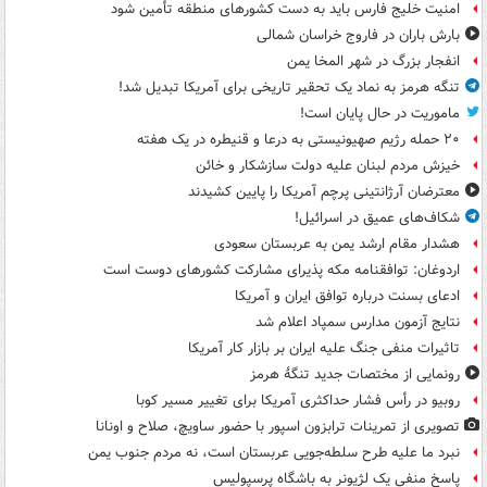
امنیت خلیج فارس باید به دست کشورهای منطقه تأمین شود
بارش باران در فاروج خراسان شمالی
انفجار بزرگ در شهر المخا یمن
تنگه هرمز به نماد یک تحقیر تاریخی برای آمریکا تبدیل شد!
ماموریت در حال پایان است!
۲۰ حمله رژیم صهیونیستی به درعا و قنیطره در یک هفته
خیزش مردم لبنان علیه دولت سازشکار و خائن
معترضان آرژانتینی پرچم آمریکا را پایین کشیدند
شکاف‌های عمیق در اسرائیل!
هشدار مقام ارشد یمن به عربستان سعودی
اردوغان: توافقنامه مکه پذیرای مشارکت کشورهای دوست است
ادعای بسنت درباره توافق ایران و آمریکا
نتایج آزمون مدارس سمپاد اعلام شد
تاثیرات منفی جنگ علیه ایران بر بازار کار آمریکا
رونمایی از مختصات جدید تنگۀ هرمز
روبیو در رأس فشار حداکثری آمریکا برای تغییر مسیر کوبا
تصویری از تمرینات ترابزون اسپور با حضور ساویچ، صلاح و اونانا
نبرد ما علیه طرح سلطه‌جویی عربستان است، نه مردم جنوب یمن
پاسخ منفی یک لژیونر به باشگاه پرسپولیس