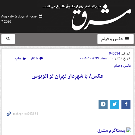
جمعه ۱۶ مرداد ۱۴۰۵ -
Aug
7 2026
عکس و فیلم
کد خبر
943634
تاریخ انتشار:
۲۱ اسفند ۱۳۹۷ - ۰۹:۵۳
۵ نظر
چاپ
عکس و فیلم
عکس/ با شهردار تهران تو اتوبوس