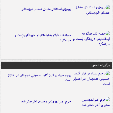
پیروزی استقلال مقابل همنام خوزستانی
حمله تند فیگو به اینفانتینو: دروغگو، پَست‌ و
حیله‌گر!
برگزیده عکس
پرچم سیاه بر فراز گنبد حسینی همچنان در اهتزاز
است
حرم امیرالمومنین محیای آخر صفر شد