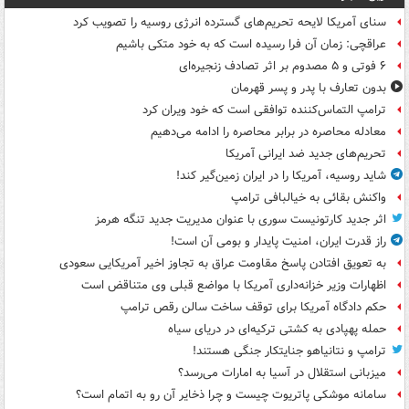
سنای آمریکا لایحه تحریم‌های گسترده انرژی روسیه را تصویب کرد
عراقچی: زمان آن فرا رسیده است که به خود متکی باشیم
۶ فوتی و ۵ مصدوم بر اثر تصادف زنجیره‌ای
بدون تعارف با پدر و پسر قهرمان
ترامپ التماس‌کننده توافقی است که خود ویران کرد
معادله محاصره در برابر محاصره را ادامه می‌دهیم
تحریم‌های جدید ضد ایرانی آمریکا
شاید روسیه، آمریکا را در ایران زمین‌گیر کند!
واکنش بقائی به خیالبافی ترامپ
اثر جدید کارتونیست سوری با عنوان مدیریت جدید تنگه هرمز
راز قدرت ایران، امنیت پایدار و بومی آن است!
به تعویق افتادن پاسخ مقاومت عراق به تجاوز اخیر آمریکایی سعودی
اظهارات وزیر خزانه‌داری آمریکا با مواضع قبلی وی متناقض است
حکم دادگاه آمریکا برای توقف ساخت سالن رقص ترامپ
حمله پهپادی به کشتی ترکیه‌ای در دریای سیاه
ترامپ و نتانیاهو جنایتکار جنگی هستند!
میزبانی استقلال در آسیا به امارات می‌رسد؟
سامانه موشکی پاتریوت چیست و چرا ذخایر آن رو به اتمام است؟