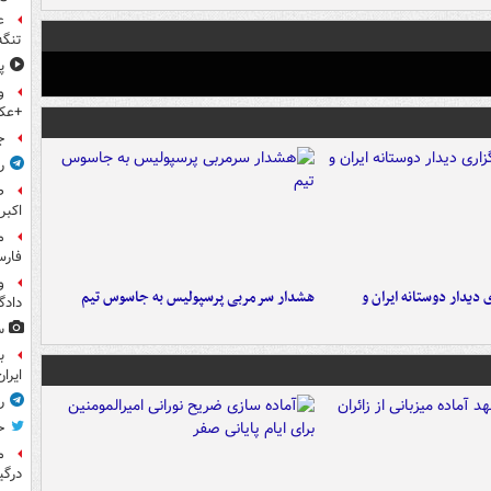
ع
تنگه
پ
و
+عک
ج
ر
اکبر
فار
و
 دیدار دوستانه ایران و
هشدار سرمربی پرسپولیس به جاسوس تیم
داد
س
ب
ایرا
ر
ح
م
درگی