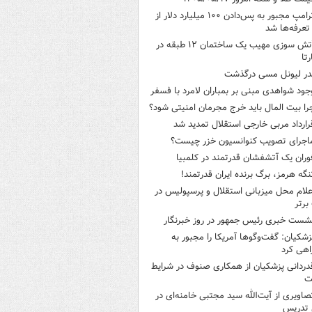
ترامپ مجبور به پس‌دادن ۱۰۰ میلیارد دلار از
تعرفه‌ها شد
آتش سوزی مهیب یک ساختمان ۱۲ طبقه در
رتا
در لیونل مسی درگذشت
جود شواهدی مبنی بر بمباران لامرد با فسفر
را بیت المال باید خرج مجرمان امنیتی شود؟
رارداد مربی خارجی استقلال تمدید شد
اجرای تصویب کنوانسیون خزر چیست؟
وران یک آتشفشان قدرتمند در کلمبیا
نگه هرمز، برگ برنده ایران قدرتمند!
علام محل میزبانی استقلال و پرسپولیس در
برتر
شست خبری رئیس جمهور در روز خبرنگار
زشکیان: گفت‌وگوها آمریکا را مجبور به
هی کرد
دردانی پزشکیان از همکاری صنوف در شرایط
ت
صاویری از آیت‌الله سید مجتبی خامنه‌ای در
 تدریس