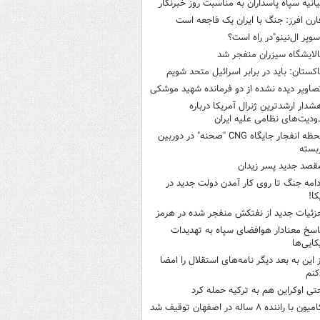
یانیه سپاه پاسداران به مناسبت روز خبرنگار
ارن افرز: جنگ با ایران یک فاجعه است
سوپر ال‌نینو"در راه است؟
الایشگاه سیزران منفجر شد
اکستان: باید در برابر اسرائیل متحد شویم
صاویر دیده‌ نشده از دو فرمانده شهید موشکی
شدار ارشدترین ژنرال آمریکا درباره
دیت‌های نظامی علیه ایران
لحظه انفجار جایگاه CNG "صحنه" در دوربین
بسته
قصد جدید پسر زیدان
دامه جنگ تا روی کار آمدن دولت جدید در
کا!
زئیات جدید از نفتکش منفجر شده در هرمز
اسخ معنادار هوافضای سپاه به تهدیدات
کایی‌ها
ز این به بعد دیگر نامه‌های استقلال را امضا
کنم
تی اوکراین هم به ترکیه حمله کرد
میون با راننده ۸ ساله در اصفهان توقیف شد