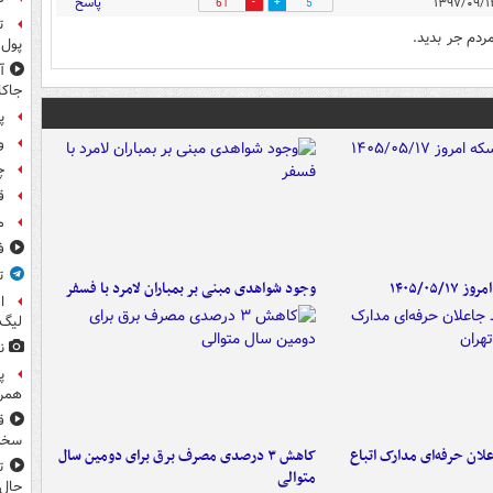
پاسخ
61
5
ردم جر بدید.
پول 
جاکا
پ
و
چ
ق
م
ف
ت
۱۴۰۵/۰۵/
وجود شواهدی مبنی بر بمباران لامرد با فسفر
ا
لیگ 
ن
پ
همرا
ق
سخ
لان حرفه‌ای مدارک اتباع
کاهش ۳ درصدی مصرف برق برای دومین سال
ت
متوالی
حال