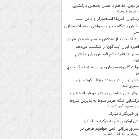
راقچی: تفاهم با عمان به‌معنی بازگشایی
 هرمز نیست
زشکیان: آمریکا استعمارگر و قاتل است
اکنش باشگاه خیبر به حواشی صفحات مجازی
س
زئیات جدید از نفتکش منفجر شده در هرمز
اهبرد ایران "پنتاگون" را شکست می‌دهد
صدور ۱۰ فقره حکم قصاص برای «کلثوم
ی»
مهلت ۳ روزه سازمان بورس به هلدینگ خلیج
س
کیل ترامپ در پرونده حق‌السکوت، وزیر
گستری شد
ردار علی عظمایی در کنار دو فرمانده شهید
ازگشایی تنگه هرمز منوط به پذیرش شروط
ن از سوی آمریکاست
وز خبرنگار نامبارک!
تی اوکراین هم به ترکیه حمله کرد
سرور بارزانی: نمی خواهیم طرفی در
ری‌های منطقه باشیم