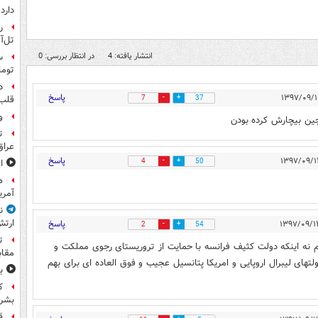
دارد
ر
تل‌آ
انتشار یافته: 4
در انتظار بررسی: 0
توما
د
پاسخ
7
37
قلب 
و
چین بیچارش کرده بودن
ت
عراق
پاسخ
4
50
ا
آمری
ن
ارتش
پاسخ
2
54
ت
م نه اینکه دولت کثیف فرانسه با حمایت از تروریستای رجوی مملکت و
مقاب
تهای لیبرال اروپایی و امریکا پتانسیل عجیب و فوق العاده ای برای بهم
ب
ک
بشرد
ق