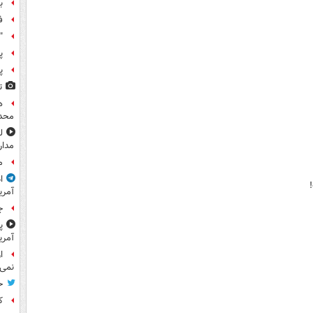
ب
ف
"
پ
پ
ت
ه
محدو
مدار
م
ا
آمری
ج
پ
آمری
ا
نمی‌
ح
کا