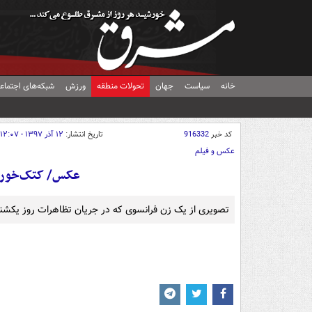
خانه
سیاست
جهان
تحولات منطقه
ورزش
شبکه‌های اجتماع
کد خبر
916332
تاریخ انتشار:
۱۲ آذر ۱۳۹۷ - ۱۲:۰۷
عکس و فیلم
عکس/ کتک‌خوردن
تصویری از یک زن فرانسوی که در جریان تظاهرات روز یکشنب