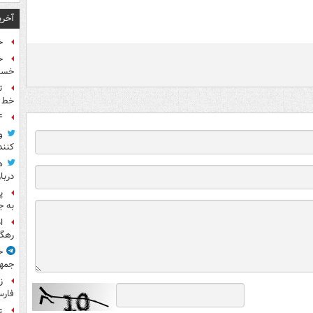
آخری
خ
خسته
ت
خط ل
۴ متهم قتل حمیدرضا
و
کنند
ه
دربا
پ
به ج
ا
رهگی
خ
جمهو
ز
فارس
ع