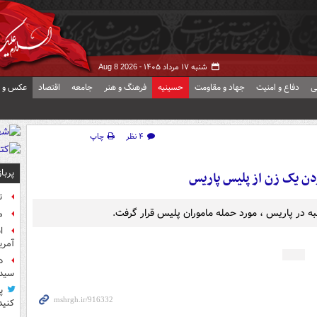
شنبه ۱۷ مرداد ۱۴۰۵ -
Aug 8 2026
ی
دفاع و امنیت
جهاد و مقاومت
حسینیه
فرهنگ و هنر
جامعه
اقتصاد
عکس و ف
۴ نظر
چاپ
پربا
 یک زن از پلیس پاریس
ت
ه در پاریس ، مورد حمله ماموران پلیس قرار گرفت.
م
آمر
د
سیده
پ
کنید