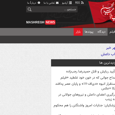
RSS
آرشیو
تماس با ما
دربارهٔ ما
MASHREGH
NEWS
یلم
دیدگاه
پیوندها
بازار
زدیدترین ها
أیید ربایش و قتل حمیدرضا رجب‌زاده
داح جوانی که در خون خود غلطید +فیلم
استقرار انبوه «دی‌اف‑۱۷» و پایان عصر پدافند
یکا +عکس
رگیری اعضای داعش و نیروهای جولانی در
 زینب
زشکیان: جنایات امروز واشنگتن را هم محکوم