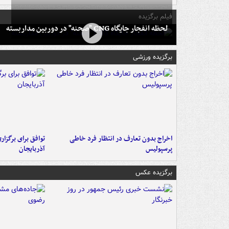
فیلم برگزیده
لحظه انفجار جایگاه CNG "صحنه" در دوربین مداربسته
برگزیده ورزشی
اخراج بدون تعارف در انتظار فرد خاطی
توافق برای برگزاری
پرسپولیس
آذربایجان
برگزیده عکس