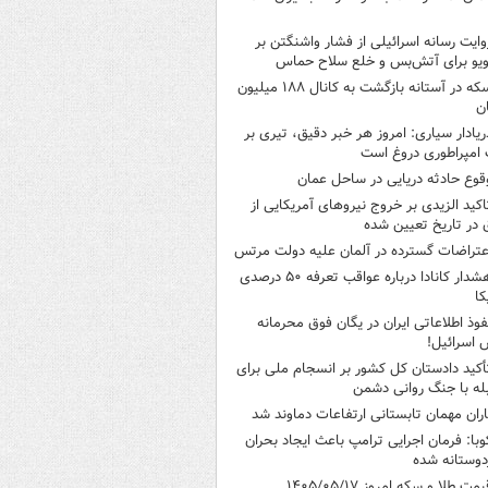
وایت رسانه اسرائیلی از فشار واشنگتن بر
ویو برای آتش‌بس و خلع سلاح حماس
سکه در آستانه بازگشت به کانال ۱۸۸ میلیون
ن
ریادار سیاری: امروز هر خبر دقیق، تیری بر
امپراطوری دروغ است
قوع حادثه دریایی در ساحل عمان
اکید الزیدی بر خروج نیروهای آمریکایی از
 در تاریخ تعیین شده
عتراضات گسترده در آلمان علیه دولت مرتس
هشدار کانادا درباره عواقب تعرفه ۵۰ درصدی
کا
فوذ اطلاعاتی ایران در یگان فوق محرمانه
 اسرائیل!
أکید دادستان کل کشور بر انسجام ملی برای
له با جنگ روانی دشمن
اران مهمان تابستانی ارتفاعات دماوند شد
وبا: فرمان اجرایی ترامپ باعث ایجاد بحران
وستانه شده
یمت طلا و سکه امروز ۱۴۰۵/۰۵/۱۷