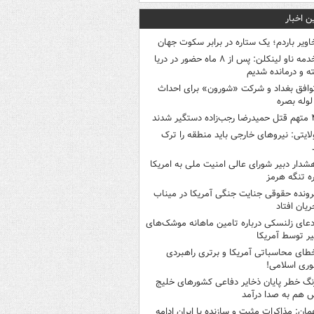
ن اخبار
اویر باردم؛ یک ستاره در برابر سکوت جهان
خدمه ناو لینکلن: پس از ۸ ماه حضور در دریا
 و درمانده‌ شدیم
وافق بغداد و شرکت «شورون» برای احداث
وله بصره
 رجب‌زاده دستگیر شدند
لایتی: نیروهای خارجی باید منطقه را ترک
شدار دبیر شورای عالی امنیت ملی به امریکا
ره تنگه هرمز
رونده حقوقی جنایت جنگی آمریکا در میناب
ریان افتاد
دعای زلنسکی درباره تامین ماهانه موشک‌های
ر توسط آمریکا
طای محاسباتی آمریکا و برتری راهبردی
ری اسلامی!
نگ خطر پایان ذخایر دفاعی کشورهای خلیج
 هم به صدا درآمد
مان: مذاکرات مثبت و سازنده با ایران ادامه