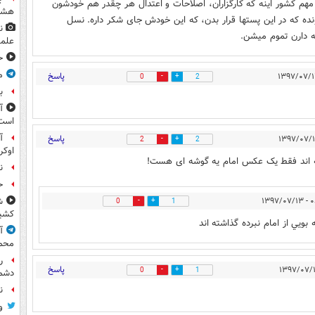
هم کشور اینه که کارگزاران، اصلاحات و اعتدال هر چقدر هم خودشون
هشتر
نده که در این پستها قرار بدن، که این خودش جای شکر داره. نسل
ن
ه دارن تموم میشن.
علمی
ح
م
پاسخ
0
2
ب
آ
است
آ
پاسخ
2
2
اوکر
ته اند فقط یک عکس امام یه گوشه ای هست!
ن
ح
۰۸:۱
ش
0
1
کشید
بويي از امام نبرده گذاشته اند
آ
محم
ر
پاسخ
0
1
دشم
نقش
و