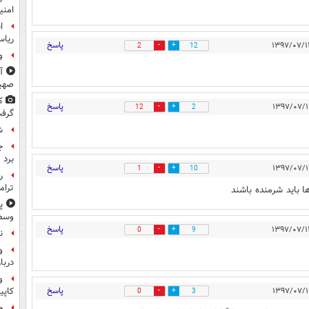
امنی
ا
ریاس
پاسخ
2
12
و
آ
صهی
ک
پاسخ
12
2
گرف
ش
ج
برد
پاسخ
1
10
ر
ترام
 باید شرمنده باشند
پ
وسط 
پاسخ
0
9
ن
و
دربا
و
پاسخ
کاپی
0
3
ج