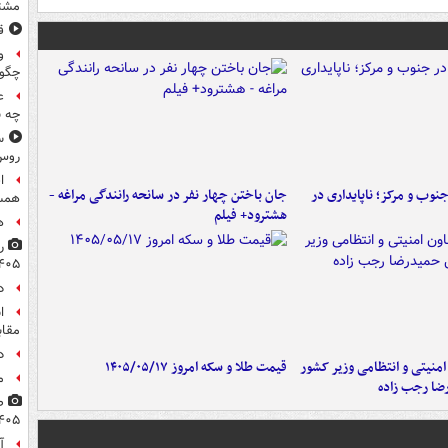
مشتر
ق
و
چگون
ع
چه ب
س
روس
ا
وب و مرکز؛ ناپایداری در
جان باختن چهار نفر در سانحه رانندگی مراغه -
همسر
هشترود+ فیلم
ه
۴۰۵
د
ا
مقاب
د
منیتی و انتظامی وزیر کشور
قیمت طلا و سکه امروز ۱۴۰۵/۰۵/۱۷
م
ضا رجب زاده
۴۰۵
آ