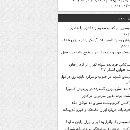
وخی حاج‌قاسم با خبرنگار در عملیات
سازی بوکمال
ن اخبار
ونمایی از کتاب محرم و عاشورا با حضور
قچی
رتش یمن: تاسیسات آرامکو را در جیزان هدف
 دادیم
یمت خودرو همچنان در سطوح بالا؛ بازار قفل
رکشی فرمانده سپاه تهران از گردان‌های
ند هوایی لشکر ۲۷
رمای شدید در جنوب و مرکز؛ ناپایداری در نوار
لی
دامه آتش‌سوزی گسترده در بریتیش کلمبیا
شت پرده تغییر سرمربی تراکتور
اکنش کارتونیست سوری به توافق مکه
رضیات درباره ایران مضحک و غیرواقع‌بینانه
اسوسی اسرائیلی‌ها برای ایران پایان ندارد!
اکنش صنعا به موضع‌گیری خصمانه شورای