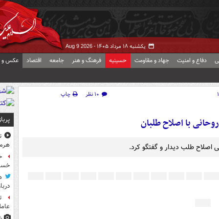
یکشنبه ۱۸ مرداد ۱۴۰۵ -
Aug 9 2026
ی
دفاع و امنیت
جهاد و مقاومت
حسینیه
فرهنگ و هنر
جامعه
اقتصاد
عکس و ف
۱۰ نظر
چاپ
پربا
وحانی با اصلاح طلبان
ت
هرم
 اصلاح طلب دیدار و گفتگو کرد.
خسته
ه
دربا
ت
عامل
ش