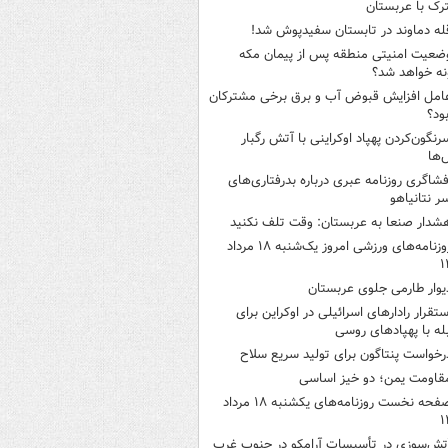
ک با عربستان
له دماوند در تابستان سفیدپوش شد!
ضعیت امنیتی منطقه پس از پیمان مکه
ه خواهد شد؟
امل افزایش قبوض آب و برق برخی مشترکان
ود؟
رنگون‌کردن پهپاد اوکراینی با آتش رگبار
‌ها
فشاگری روزنامه عبری درباره بدرفتاری‌های
 نتانیاهو
شدار صنعا به عربستان: وقت تلف نکنید
روزنامه‌های ورزشی امروز یک‌شنبه ۱۸ مرداد
۱
یوار طارمی جلوی عربستان
ستقرار رادارهای اسرائیلی در اوکراین برای
له با پهپادهای روسی
رخواست پنتاگون برای تولید سریع سلاح
قاومت یمن؛ دو خیز اساسی
صفحه نخست روزنامه‌های یکشنبه ۱۸ مرداد
۱
تش‌سوزی در تأسیسات آرامکو در جنوب غرب