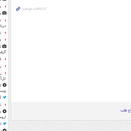
م
ط
ت
دربا
ن
ه
ک
گرف
ف
رو
ر
تل‌آ
ا
ویس
آ
ن
اح طلب
ج
اروم
ا