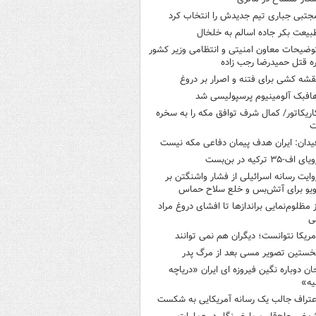
جتبی جباری تیم جدیدش را انتخاب کرد
بیعت بکر جاده اسالم به خلخال
وضیحات معاون امنیتی و انتظامی وزیر کشور
ره قتل حمیدرضا رجب زاده
قشه کشی برای فتنه و اصرار بر دروغ
افبک آلومینیوم پرسپولیسی شد
اریکاتور/ کمال شرف توافق مکه را به سخره
ت
یدان: ایران هدف پیمان دفاعی مکه نیست
یای اف-۳۵ ترکیه در بن‌بست
وایت رسانه اسرائیلی از فشار واشنگتن بر
ویو برای آتش‌بس و خلع سلاح حماس
ز مظلوم‌نمایی براندازها تا افشای دروغ مراد
ی
مریکا نتوانست؛ دیگران هم نمی توانند
خستین تصویر مسی بعد از مرگ پدر
ان دوباره نگین فیروزه ای ایران «دریاچه
یه»
عتراف جالب یک رسانه آمریکایی به شکست