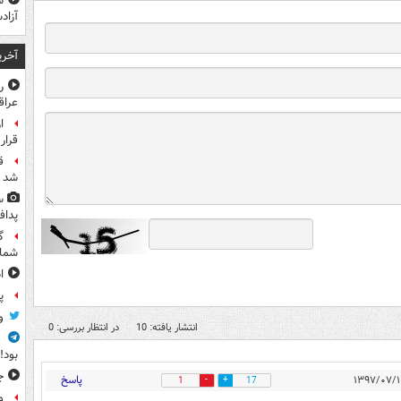
ش
آزاد
آخری
ر
عرا
ا
قرار
ق
شد
س
پداف
گ
شما
ا
پ
و
انتشار یافته: 10
در انتظار بررسی: 0
ف
بود!
ج
پاسخ
1
17
و