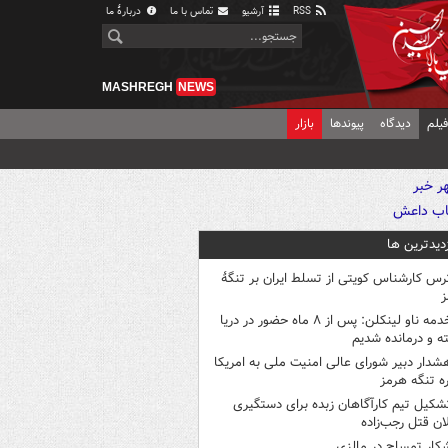
RSS
آرشیو
تماس با ما
دربارهٔ ما
MASHREGH
NEWS
یلم
دیدگاه
پیوندها
بازار
زدیدترین ها
رس کارشناس کویتی از تسلط ایران بر تنگۀ
ز
خدمه ناو لینکلن: پس از ۸ ماه حضور در دریا
 و درمانده‌ شدیم
شدار دبیر شورای عالی امنیت ملی به امریکا
ره تنگه هرمز
شکیل تیم کارآگاهان زبده برای دستگیری
ان قتل رجب‌زاده
کار تمساح در مالزی