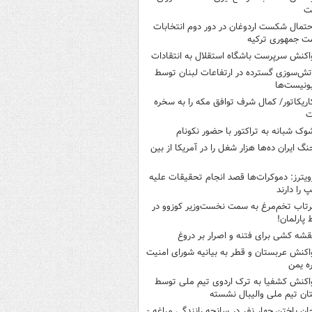
ت
حتمال شکست اردوغان در دور دوم انتخابات
ت جمهوری ترکیه
اکنش سرپرست باشگاه استقلال به انتقادات
تش‌سوزی گسترده در ارتفاعات لبنان توسط
ونیست‌ها
اریکاتور/ کمال شرف توافق مکه را به سخره
ت
وک شبانه به تراکتور با حضور نکونام
نگ ایران ده‌ها هزار شغل را در آمریکا از بین
ویترز: دموکرات‌ها قصد انجام تحقیقات علیه
پ را دارند
رتاب تخم‌مرغ به سمت نخست‌وزیر کوزوو در
پارلمان!
قشه کشی برای فتنه و اصرار بر دروغ
اکنش عربستان و قطر به بیانیه شورای امنیت
ره یمن
اکنش کشفیا به ترک اردوی تیم ملی توسط
تان تیم ملی والیبال نشسته
ان باختن چهار نفر در سانحه رانندگی مراغه -