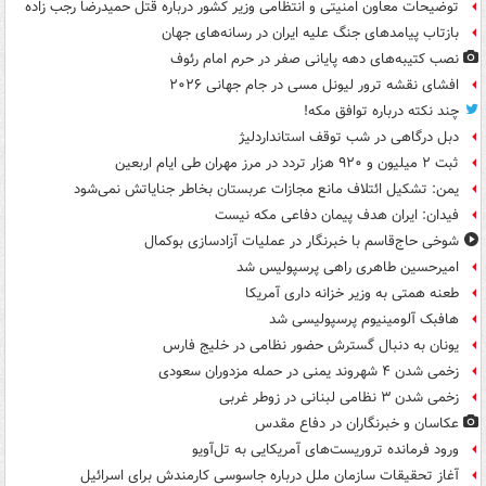
توضیحات معاون امنیتی و انتظامی وزیر کشور درباره قتل حمیدرضا رجب زاده
بازتاب پیامدهای جنگ علیه ایران در رسانه‌های جهان
نصب کتیبه‌های دهه پایانی صفر در حرم امام رئوف
افشای نقشه ترور لیونل مسی در جام جهانی ۲۰۲۶
چند نکته درباره توافق مکه!
دبل درگاهی در شب توقف استانداردلیژ
ثبت ۲ میلیون و ۹۲۰ هزار تردد در مرز مهران طی ایام اربعین
یمن: تشکیل ائتلاف مانع مجازات عربستان بخاطر جنایاتش نمی‌شود
فیدان: ایران هدف پیمان دفاعی مکه نیست
شوخی حاج‌قاسم با خبرنگار در عملیات آزادسازی بوکمال
امیرحسین طاهری راهی پرسپولیس شد
طعنه همتی به وزیر خزانه داری آمریکا
هافبک آلومینیوم پرسپولیسی شد
یونان به دنبال گسترش حضور نظامی در خلیج فارس
زخمی شدن ۴ شهروند یمنی در حمله مزدوران سعودی
زخمی شدن ۳ نظامی لبنانی در زوطر غربی
عکاسان و خبرنگاران در دفاع مقدس
ورود فرمانده تروریست‌های آمریکایی به تل‌آویو
آغاز تحقیقات سازمان ملل درباره جاسوسی کارمندش برای اسرائیل