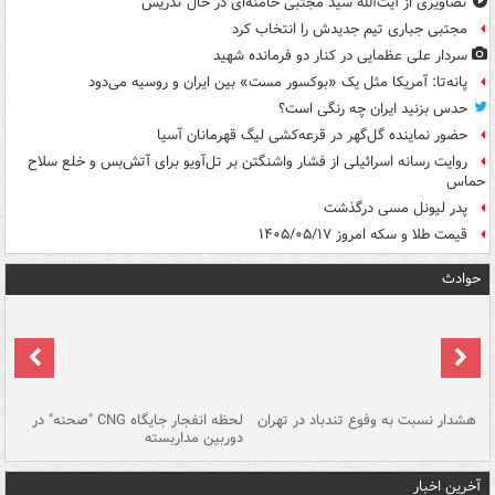
تصاویری از آیت‌الله سید مجتبی خامنه‌ای در حال تدریس
مجتبی جباری تیم جدیدش را انتخاب کرد
سردار علی عظمایی در کنار دو فرمانده شهید
پانه‌تا: آمریکا مثل یک «بوکسور مست» بین ایران و روسیه می‌دود
حدس بزنید ایران چه رنگی است؟
حضور نماینده گل‌گهر در قرعه‌کشی لیگ قهرمانان آسیا
روایت رسانه اسرائیلی از فشار واشنگتن بر تل‌آویو برای آتش‌بس و خلع سلاح
حماس
پدر لیونل مسی درگذشت
قیمت طلا و سکه امروز ۱۴۰۵/۰۵/۱۷
حوادث
ای
هشدار نسبت به وفوع تندباد در تهران
لحظه انفجار جایگاه CNG "صحنه" در
دس
دوربین مداربسته
ات
آخرین اخبار