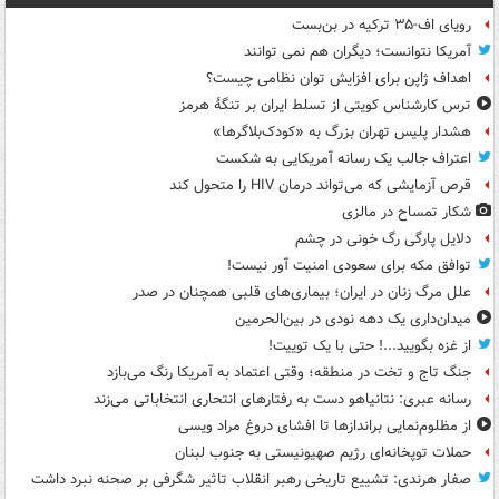
رویای اف-۳۵ ترکیه در بن‌بست
آمریکا نتوانست؛ دیگران هم نمی توانند
اهداف ژاپن برای افزایش توان نظامی چیست؟
ترس کارشناس کویتی از تسلط ایران بر تنگۀ هرمز
هشدار پلیس تهران بزرگ به «کودک‌بلاگرها»
اعتراف جالب یک رسانه آمریکایی به شکست
قرص آزمایشی که می‌تواند درمان HIV را متحول کند
شکار تمساح در مالزی
دلایل پارگی رگ خونی در چشم
توافق مکه برای سعودی امنیت آور نیست!
علل مرگ زنان در ایران؛ بیماری‌های قلبی همچنان در صدر
میدان‌داری یک دهه نودی در بین‌الحرمین
از غزه بگویید...! حتی با یک توییت!
جنگ تاج و تخت در منطقه؛ وقتی اعتماد به آمریکا رنگ می‌بازد
رسانه عبری: نتانیاهو دست به رفتارهای انتحاری انتخاباتی می‌زند
از مظلوم‌نمایی براندازها تا افشای دروغ مراد ویسی
حملات توپخانه‌ای رژیم صهیونیستی به جنوب لبنان
صفار هرندی: تشییع تاریخی رهبر انقلاب تاثیر شگرفی بر صحنه نبرد داشت