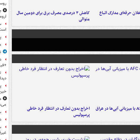
روس
ج
لان حرفه‌ای مدارک اتباع
کاهش ۳ درصدی مصرف برق برای دومین سال
اروم
متوالی
س
است
پ
م
ت
+فیل
ت
دیدا
پ
خیرخ
ه
می‌ش
اخراج بدون تعارف در انتظار فرد خاطی
س
پرسپولیس
دل
س
غیرق