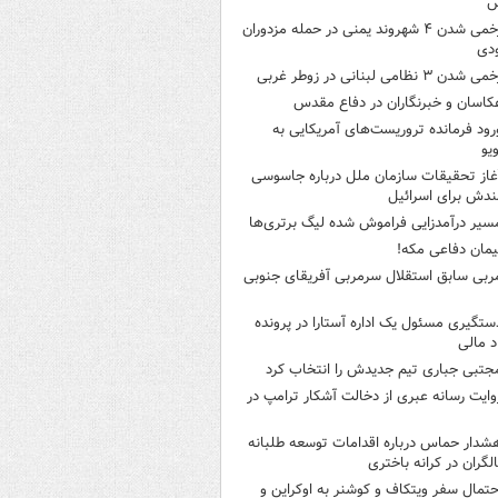
س
زخمی شدن ۴ شهروند یمنی در حمله مزدوران
دی
ی شدن ۳ نظامی لبنانی در زوطر غربی
کاسان و خبرنگاران در دفاع مقدس
رود فرمانده تروریست‌های آمریکایی به
ویو
غاز تحقیقات سازمان ملل درباره جاسوسی
ندش برای اسرائیل
سیر درآمدزایی فراموش شده لیگ برتری‌ها
یمان دفاعی مکه!
ربی سابق استقلال سرمربی آفریقای جنوبی
ستگیری مسئول یک اداره آستارا در پرونده
 مالی
جتبی جباری تیم جدیدش را انتخاب کرد
وایت رسانه عبری از دخالت آشکار ترامپ در
شدار حماس درباره اقدامات توسعه طلبانه
لگران در کرانه باختری
حتمال سفر ویتکاف و کوشنر به اوکراین و