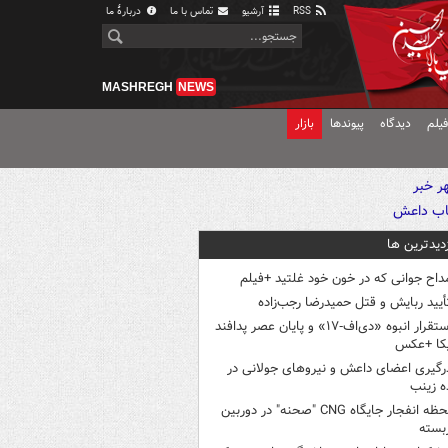
RSS
آرشیو
تماس با ما
دربارهٔ ما
MASHREGH
NEWS
یلم
دیدگاه
پیوندها
بازار
زدیدترین ها
داح جوانی که در خون خود غلتید +فیلم
أیید ربایش و قتل حمیدرضا رجب‌زاده
استقرار انبوه «دی‌اف‑۱۷» و پایان عصر پدافند
یکا +عکس
رگیری اعضای داعش و نیروهای جولانی در
 زینب
لحظه انفجار جایگاه CNG "صحنه" در دوربین
بسته