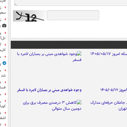
فار
سعو
زخم
ع
و
تل‌آ
آ
کارم
م
پ
م
شد
د
فساد
۱۴۰۵/۰۵/
وجود شواهدی مبنی بر بمباران لامرد با فسفر
م
ر
کوبا
ه
اشغا
ا