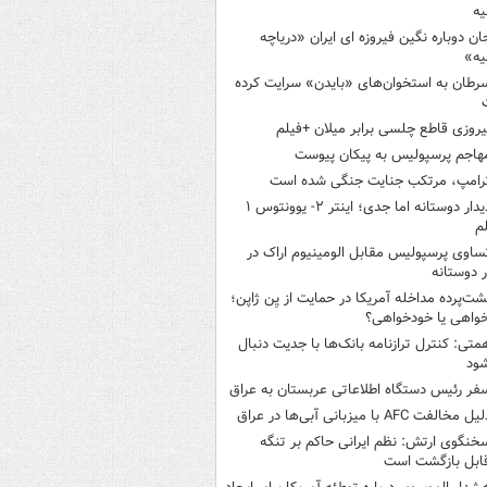
یه
ان دوباره نگین فیروزه ای ایران «دریاچه
یه»
رطان به استخوان‌های «بایدن» سرایت کرده
یروزی قاطع چلسی برابر میلان +فیلم
هاجم پرسپولیس به پیکان پیوست
رامپ، مرتکب جنایت جنگی شده است
دیدار دوستانه اما جدی؛ اینتر ۲- یوونتوس ۱
م
ساوی پرسپولیس مقابل الومینیوم اراک در
ر دوستانه
شت‌پرده مداخله آمریکا در حمایت از یِن ژاپن؛
واهی یا خودخواهی؟
متی: کنترل ترازنامه بانک‌ها با جدیت دنبال
ود
فر رئیس دستگاه اطلاعاتی عربستان به عراق
یل مخالفت AFC با میزبانی آبی‌ها در عراق
خنگوی ارتش: نظم ایرانی حاکم بر تنگه
ابل بازگشت است