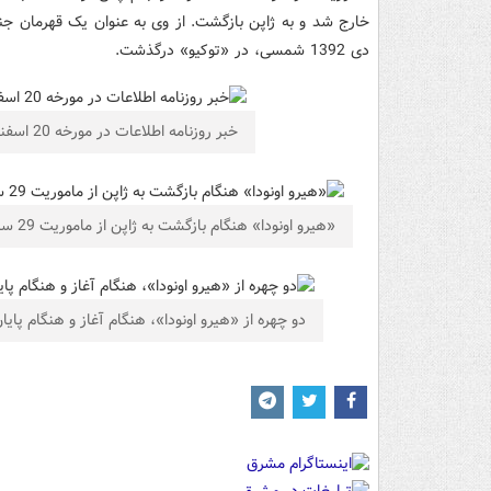
خارج شد و به ژاپن بازگشت. از وی به عنوان یک قهرمان ج
دی 1392 شمسی، در «توکیو» درگذشت.
خبر روزنامه اطلاعات در مورخه 20 اسفند 1352 شمسی، درباره تسلیم شدن «هیرو اونودا»
«هیرو اونودا» هنگام بازگشت به ژاپن از ماموریت 29 ساله
دو چهره از «هیرو اونودا»، هنگام آغاز و هنگام پا