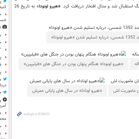
پ
نگ استقبال شد و مدال افتخار دریافت کرد.
«هیرو اونودا
» به تاریخ 26
کنید
خسته
ت
ب
ج
"
پ
«هیرو اونودا» هنگام پنهان بودن در جنگل های «فیلیپین»
ف
پ
ه
دربا
یان ماموریت اش
«هیرو اونادا» در سال های پایانی عمرش
ح
پ
آمری
ه
محدو
م
ت