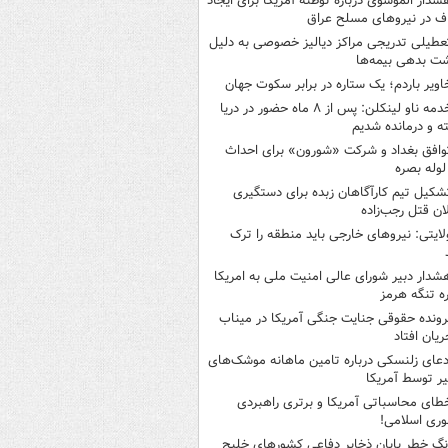
شدار الموسوی درباره توطئه آمریکا برای ایجاد
 در نیروهای مسلح عراق
عطیلی تدریجی مراکز دیالیز خصوصی به دلیل
شت بدهی بیمه‌ها
اویر باردم؛ یک ستاره در برابر سکوت جهان
خدمه ناو لینکلن: پس از ۸ ماه حضور در دریا
 و درمانده‌ شدیم
وافق بغداد و شرکت «شورون» برای احداث
وله بصره
شکیل تیم کارآگاهان زبده برای دستگیری
ان قتل رجب‌زاده
لایتی: نیروهای خارجی باید منطقه را ترک
شدار دبیر شورای عالی امنیت ملی به امریکا
ره تنگه هرمز
رونده حقوقی جنایت جنگی آمریکا در میناب
ریان افتاد
دعای زلنسکی درباره تامین ماهانه موشک‌های
ر توسط آمریکا
طای محاسباتی آمریکا و برتری راهبردی
ری اسلامی!
نگ خطر پایان ذخایر دفاعی کشورهای خلیج