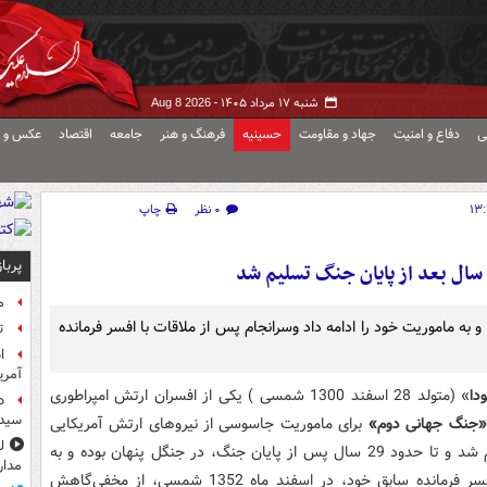
شنبه ۱۷ مرداد ۱۴۰۵ -
Aug 8 2026
ی
دفاع و امنیت
جهاد و مقاومت
حسینیه
فرهنگ و هنر
جامعه
اقتصاد
عکس و ف
۰ نظر
چاپ
پربا
م
 بوده و به ماموریت خود را ادامه داد وسرانجام پس از ملاقات با افسر فرمانده
ت
آمر
دا
» (متولد 28 اسفند 1300 شمسی ) یکی از افسران ارتش امپراطوری
د
سیده
«جنگ جهانی دوم»
برای ماموریت جاسوسی از نیروهای ارتش آمریکایی
در سال1322 (مصادف با 1944 میلادی) به «فیلیپین» اعزام شد و تا حدود 29 سال پس از پایان جنگ، در جنگل پنهان بوده و به
مدار
ماموریت خود را ادامه داد. او سرانجام پس از ملاقات با افسر فرمانده سابق خود، در اسفند ماه 1352 شمسی، از مخفی‌گاهش