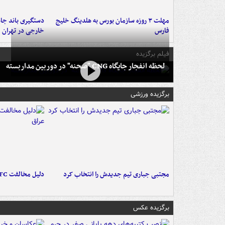
مهلت ۳ روزه سازمان بورس به هلدینگ خلیج
دستگیری باند جاع
فارس
خارجی در تهران
فیلم برگزیده
لحظه انفجار جایگاه CNG "صحنه" در دوربین مداربسته
برگزیده ورزشی
مجتبی جباری تیم جدیدش را انتخاب کرد
دلیل مخالفت AFC با میزبانی آبی‌ها در عراق
برگزیده عکس