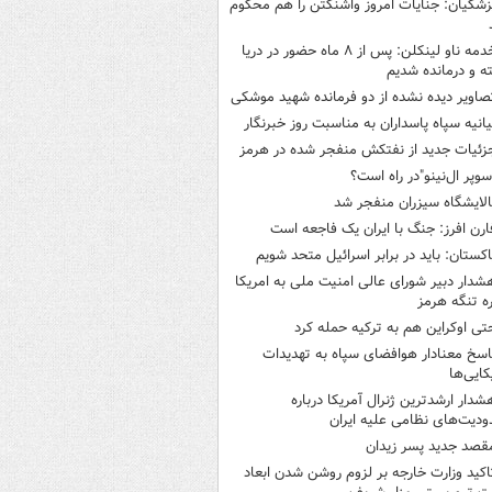
زشکیان: جنایات امروز واشنگتن را هم محکوم
خدمه ناو لینکلن: پس از ۸ ماه حضور در دریا
 و درمانده‌ شدیم
صاویر دیده‌ نشده از دو فرمانده شهید موشکی
یانیه سپاه پاسداران به مناسبت روز خبرنگار
زئیات جدید از نفتکش منفجر شده در هرمز
سوپر ال‌نینو"در راه است؟
الایشگاه سیزران منفجر شد
ارن افرز: جنگ با ایران یک فاجعه است
اکستان: باید در برابر اسرائیل متحد شویم
شدار دبیر شورای عالی امنیت ملی به امریکا
ره تنگه هرمز
تی اوکراین هم به ترکیه حمله کرد
اسخ معنادار هوافضای سپاه به تهدیدات
کایی‌ها
شدار ارشدترین ژنرال آمریکا درباره
دیت‌های نظامی علیه ایران
قصد جدید پسر زیدان
اکید وزارت خارجه بر لزوم روشن شدن ابعاد