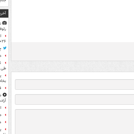
جنای
آخری
ن
رئوف
ا
۰۲۶
چ
د
طی ا
ی
بخاط
ف
ش
آزاد
ا
ط
ه
ی