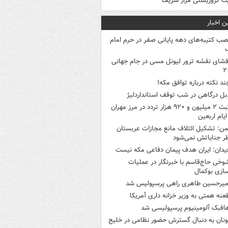
ت تروریستی مزار شریف
ن اخبار
صب کتیبه‌های دهه پایانی صفر در حرم امام
فشای نقشه ترور لیونل مسی در جام جهانی
۲
ند نکته درباره توافق مکه!
بل درگاهی در شب توقف استانداردلیژ
ثبت ۲ میلیون و ۹۲۰ هزار تردد در مرز مهران
یام اربعین
من: تشکیل ائتلاف مانع مجازات عربستان
ر جنایاتش نمی‌شود
یدان: ایران هدف پیمان دفاعی مکه نیست
وخی حاج‌قاسم با خبرنگار در عملیات
سازی بوکمال
میرحسین طاهری راهی پرسپولیس شد
عنه همتی به وزیر خزانه داری آمریکا
افبک آلومینیوم پرسپولیسی شد
ونان به دنبال گسترش حضور نظامی در خلیج