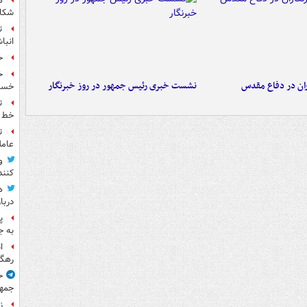
ه
شکاف
ت
انبا
خ
ران در دفاع مقدس
نشست خبری رئیس جمهور در روز خبرنگار
خسته
ت
خط ل
ت
عامل
و
کنند
ه
دربا
پ
به ج
ا
رهگی
خ
جمهو
ز