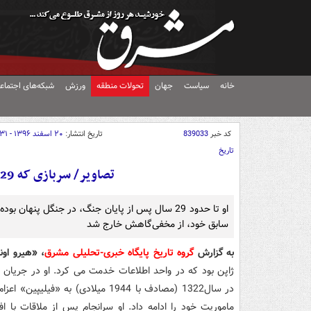
خانه
سیاست
جهان
تحولات منطقه
ورزش
شبکه‌های اجتماع
کد خبر
839033
تاریخ انتشار:
۲۰ اسفند ۱۳۹۶ - ۱۳:۳۱
تاریخ
تصاویر/ سربازی که 29 سال بعد از پایان جنگ تسلیم شد
او تا حدود 29 سال پس از پایان جنگ، در جنگل پنهان
سابق خود، از مخفی‌گاهش خارج شد
به گزارش
گروه تاریخ پایگاه خبری-تحلیلی مشرق
، «هیرو اونو
ژاپن بود که در واحد اطلاعات خدمت می کرد. او در جریان