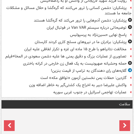
روایت فرزند شهید لاریجانی از واکنش او به ردصلاحیتش
پزشکیان: دشمن کسانی را ترور می‌کنند که گره‌گشا و حلال مسائل و مشکلات
جامعه ما هستند
پزشکیان: دشمن آدم‌هایی را ترور می‌کند که گره‌گشا هستند
توضیحاتی درباره سیستم Van VAR در فوتبال ایران
پاسخ نهایی حسین‌نژاد به پرسپولیس
پزشکیان: برادران ما در نیروهای مسلح کاری کردند کارستان
مخالفت نتانیاهو با طرح ۱۵ ماده ای غزه و تکرار لفاظی علیه ایران
تصاویری از عملیات بزرگ و دقیق یمنی ها علیه دشمن سعودی در المخا+فیلم
حمله وحشیانه صهیونیست به یک فعال زن خارجی در کرانه باختری
گلایه‌های رای دهندگان به ترامپ از قیمت بنزین!
گاردین: حملات یمن نخستین آزمون «توافق مکه» است
واکنش علیرضا دبیر به اخراج یک کشتی‌گیر به خاطر اضافه وزن
عملیات تهاجمی اسرائیل در جنوب غربی سوریه
سلامت