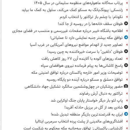
پرتاب سه‌گانه ماهواره‌های منظومه سلیمانی در سال ۱۴۰۵
زلنسکی: پیونگ‌یانگ به مسکو کمک می‌کند، سئول به کمک ما بیاید
نکونام: با چشم باز تراکتور را انتخاب کردم
طوفان سقف خانه‌ها را در روسیه از جا ‌کند!
اطلاعیه باشگاه خیبر درباره صفحات غیررسمی و منتسب در فضای مجازی
توافق مکه بیشتر جنبه نمایشی دارد تا عملیاتی!
تصاویر جدید از انهدام مواضع نیروهای آمریکایی در غرب آسیا
طوفان "دلفین" با سرعت خیره‌کننده به چین رسید!
تعداد روزهای آلوده با آلاینده اُزن ۲۷ روز کاهش یافت
پاسخ کاشانی‌ها به پیام فرمانده نیروی هوافضای سپاه
توضیحات وزیر امور خارجه پاکستان درباره توافق امنیتی مکه
توافق دمشق و مسکو درباره آینده دو پایگاه روسیه
حضور پزشکیان در چهل‌وششمین سالگرد تشکیل جهاد دانشگاهی
تراکتور به دنبال آرش رضاوند
پاپ لئو بار دیگر خواستار پایان جنگ اوکراین شد
شادی بعد از گل در برزیل حادثه آفرید!
ایران به قدرتمندترین بازیگرِ منطقه تبدیل شده!
افشاگری‌های مالدینی از پشت پرده انتخاب سرمربی ایتالیا
کارشناس پاکستانی: توافق سه‌جانبه مکه محکوم به شکست است