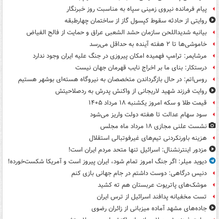
پیام فرمانده نیروی زمینی سپاه به مناسبت روز خبرنگار
روایتی از حادثه سقوط کپسول گاز از ساختمان چهارطبقه
بیانیه شدیداللحن سازمان حشد الشعبی عراق و حمایت از فالح الفیاض
خاموشی‌ها تا ۲ هفته آینده به حداقل می‌رسد
مرشایمر: ترامپ فهمیده امکان پیروزی در جنگ علیه ایران وجود ندارد
درستکار: بنای ما بر اخراج نایب قهرمان جهان نیست
روس‌اتم: در حال بازگرداندن متخصصان به نیروگاه هسته‌ای بوشهر هستیم
روایت فرزند شهید لاریجانی از واکنش پدرش به ردصلاحیتش
قیمت طلا و سکه امروز یکشنبه ۱۸ مرداد ۱۴۰۵
سود سهام عدالت تا هفته دولت واریز می‌شود
نشست علنی مجازی ۱۸ مرداد ماه مجلس
هزینه باورنکردنی تیم‌های غیرفوتبالی استقلال
مزدور اینترنشنال: اسرائیل تنها متحد مردم ایران است!
دیوید میلر: اگر جنگ امروز تمام شود، ایران پیروز است و آمریکا شکست‌خورده!
دنیس درگاهی: دوست داشتم در جام جهانی بازی کنم
موشک‌های پاتریوت عربستان هم ته‌ کشید
تست مخفیانه پدافند اسرائیل از ترس ایران
جاده‌های مشهد آماده میزبانی از زائران رضوی