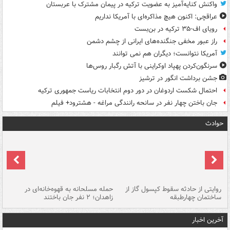
واکنش کنایه‌آمیز به عضویت ترکیه در پیمان مشترک با عربستان
عراقچی: اکنون هیچ مذاکره‌ای با آمریکا نداریم
رویای اف-۳۵ ترکیه در بن‌بست
راز عبور مخفی جنگنده‌های ایرانی از چشم دشمن
آمریکا نتوانست؛ دیگران هم نمی توانند
سرنگون‌کردن پهپاد اوکراینی با آتش رگبار روس‌ها
جشن برداشت انگور در ترشیز
احتمال شکست اردوغان در دور دوم انتخابات ریاست جمهوری ترکیه
جان باختن چهار نفر در سانحه رانندگی مراغه - هشترود+ فیلم
حوادث
روایتی از حادثه سقوط کپسول گاز از
حمله مسلحانه به قهوه‌خانه‌ای در
عا
ساختمان چهارطبقه
زاهدان؛ ۲ نفر جان باختند
دس
آخرین اخبار