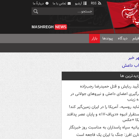
RSS
آرشیو
تماس با ما
دربارهٔ ما
MASHREGH
NEWS
یلم
دیدگاه
پیوندها
بازار
زدیدترین ها
أیید ربایش و قتل حمیدرضا رجب‌زاده
رگیری اعضای داعش و نیروهای جولانی در
 زینب
اید روسیه، آمریکا را در ایران زمین‌گیر کند!
استقرار انبوه «دی‌اف‑۱۷» و پایان عصر پدافند
یکا +عکس
یانیه سپاه پاسداران به مناسبت روز خبرنگار
ارن افرز: جنگ با ایران یک فاجعه است