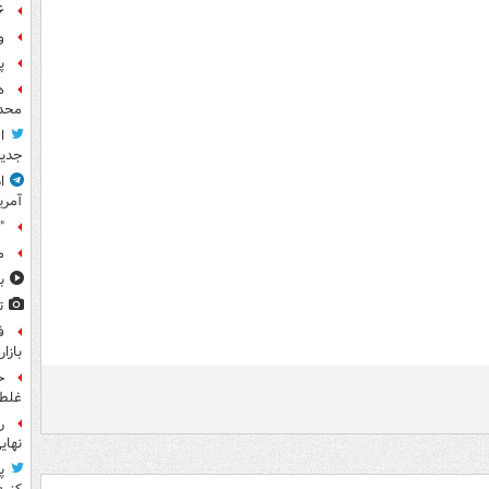
۶ فوتی و ۵ مصدوم بر ا
و
پ
ه
محدو
ا
جدید
ا
آمری
"
م
ب
ت
ف
بازا
ح
غلطی
نهای
پ