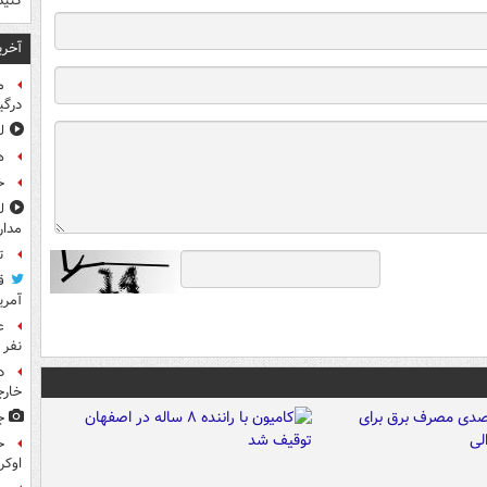
کنید
آخری
م
درگی
ل
ه
خ
مدار
ت
ق
آمری
نفر 
د
خارج
ج
ح
اوکر