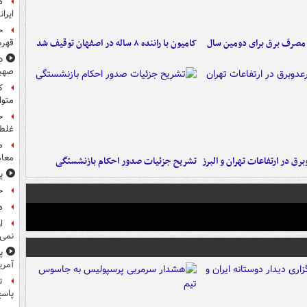
ه
ایرا
ح
صدی مصرف برق برای دومین سال
کامیون با راننده ۸ ساله در اصفهان توقیف شد
قهرم
د
صهی
متوا
ح
غلطی
معام
برق در ارتفاعات تهران و البرز
تشریح جزئیات صدور احکام بازنشستگی
پ
ح
هد
ا
نمی‌
پ
آمری
ت
پاسخ