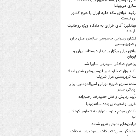
قتی ترامپ ریاست‌جمهوری را دستگاه
سازی می‌بیند!
رکیه: توافق مکه علیه ایران یا هیچ کشور
ری نیست
هانگیر: آقای خرازی به دادگاه ویژه روحانیت
ر شد
فشای رسوایی جاسوسی سازمان ملل برای
 صهیونیستی
وافق برای برگزاری دیدار دوستانه ایران و
ایجان
براهیم صادقی سرمربی سایپا شد
اکید وزارت خارجه بر لزوم روشن شدن ابعاد
ت تروریستی مراز شریف
ماده سازی ضریح نورانی امیرالمومنین برای
 پایانی صفر
أیید ربایش و قتل حمیدرضا رجب‌زاده
خرین وضعیت پرونده ساعدی‌نیا
اکنش مردم جنوب عراق به تصاویر کودکان
اب
یابان‌های بمبئی غرق شدند
حلیلگر یمنی: تحرکات سعودی‌ها به دقت