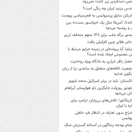
من دستگردی زیر کشت نمی‌رود
دس بزنید ایران چه رنگی است؟
ازیکن سابق پرسپولیس به فجرسپاسی پیوست
انه‌تا: آمریکا مثل یک «بوکسور مست» بین
ن و روسیه می‌دود
ور برگه جلب برای ۱۴۸ متهم متخلف ارزی
خایر طلای چین افزایش یافت
یلم/ آیا پرونده‌ای در زمینه جرایم مرتبط با
 مصنوعی ایجاد شده است؟
حضار باقر خرازی به دادگاه ویژه روحانیت
ضعیت کافه‌های متعلق به ساعدی نیا از زبان
گوی عدلیه
اکستان: باید در برابر اسرائیل متحد شویم
ئودور روزولت جایگزین ناو هواپیمابر آبراهام
لن می‌شود
اریکاتور/ تلاش‌های بی‌پایان ترامپ برای
ره با ایران
خراج بدون تعارف در انتظار فرد خاطی
پولیس
تمام بودجه پنتاگون در آستانه گسترش جنگ