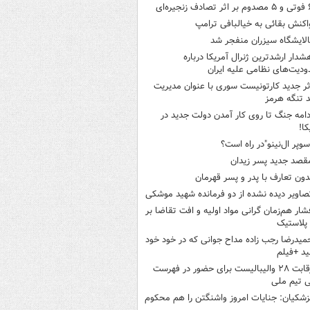
ثر تصادف زنجیره‌ای
اکنش بقائی به خیالبافی ترامپ
الایشگاه سیزران منفجر شد
شدار ارشدترین ژنرال آمریکا درباره
دیت‌های نظامی علیه ایران
ثر جدید کارتونیست سوری با عنوان مدیریت
 تنگه هرمز
دامه جنگ تا روی کار آمدن دولت جدید در
کا!
سوپر ال‌نینو"در راه است؟
قصد جدید پسر زیدان
دون تعارف با پدر و پسر قهرمان
صاویر دیده‌ نشده از دو فرمانده شهید موشکی
شار هم‌زمان گرانی مواد اولیه و افت تقاضا بر
ر پلاستیک
میدرضا رجب زاده مداح جوانی که در خود خود
د +فیلم
رقابت ۲۸ والیبالیست برای حضور در فهرست
ی تیم ملی
زشکیان: جنایات امروز واشنگتن را هم محکوم