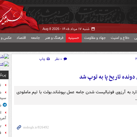
شنبه ۱۷ مرداد ۱۴۰۵ -
Aug 8 2026
ی
دفاع و امنیت
جهاد و مقاومت
حسینیه
فرهنگ و هنر
جامعه
اقتصاد
عکس و ف
۰ نظر
چاپ
پربا
ونده تاریخ پا به توپ شد
ت
رد به آرزوی فوتبالیست شدن جامه عمل بپوشاند.بولت با تیم ماملودی
د
سیده
.
ش
آمر
ب
ف