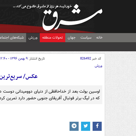
خانه
سیاست
جهان
تحولات منطقه
ورزش
شبکه‌های اجتماع
کد خبر
826492
تاریخ انتشار:
۹ بهمن ۱۳۹۶ - ۲۲:۴۰
ورزش
عکس/ سریع‌ترین د
اوسین بولت بعد از خداحافظی از دنیای دوومیدانی دوست دا
که در لیگ برتر فوتبال آفریقای جنوبی حضور دارد تمرین کرد