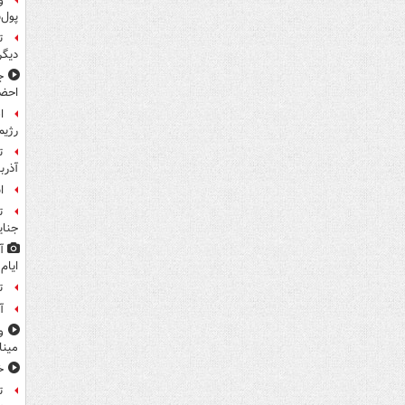
و
پول‌
ت
دیگ
ج
احضا
ا
رژیم
ت
آذرب
ا
ت
جنای
آ
ایام
ت
آ
و
مین
خ
ت