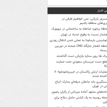
ن اخبار
سرور بارزانی: نمی خواهیم طرفی در
ری‌های منطقه باشیم
حظه برخورد صاعقه به ساختمانی در نیویورک
شدار نسبت به وفوع تندباد در تهران
وشبینی بارسلونا به عملی شدن انتقال رودری
لحظه انفجار جایگاه CNG صحنه در دوربین
بسته
رک ها روی ستاره بلژیکی دست گذاشتند
طع دست عربستان سعودیِ تحت حمایت
کا
عملیات ارتش پاکستان در خیبرپختونخوا؛ ۸
کشته شدند
ستگیری باند جاعلان حرفه‌ای مدارک اتباع
ی در تهران
اده‌های مشهد آماده میزبانی از زائران رضوی
مله روسیه به یک کشتی حامل سلاح برای
این