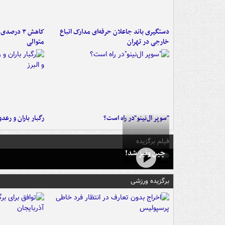
دستگیری باند جاعلان حرفه‌ای مدارک اتباع
کاهش ۳ در
خارجی در تهران
متوالی
"سوپر ال‌نینو"در راه است؟
رگبار باران و رعدو
فیلم برگزیده
چین ونیز شد!
برگزیده ورزشی