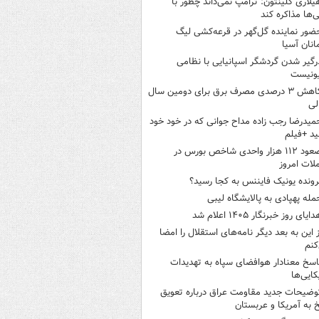
یلاری کلینتون: ترامپ نمی‌داند چطور با
نی‌ها مذاکره کند
ضور نماینده گل‌گهر در قرعه‌کشی لیگ
انان آسیا
رگیر شدن گردشگر اسپانیایی با نظامی
ونیست
کاهش ۳ درصدی مصرف برق برای دومین سال
لی
میدرضا رجب زاده مداح جوانی که در خود خود
د +فیلم
صعود ۱۱۲ هزار واحدی شاخص بورس در
لات امروز
رونده یونیک فایننس به کجا رسید؟
مله پهپادی به پالایشگاه لیبی
ایای روز خبرنگار ۱۴۰۵ اعلام شد
ز این به بعد دیگر نامه‌های استقلال را امضا
کنم
اسخ معنادار هوافضای سپاه به تهدیدات
کایی‌ها
وضیحات جدید مقاومت عراق درباره تعویق
 به آمریکا و عربستان