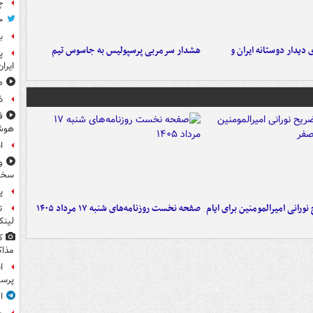
چ
ح
ب
 دیدار دوستانه ایران و
هشدار سرمربی پرسپولیس به جاسوس تیم
پ
ایرا
صد
ذ
ف
هوش
ا
و
سخن
پ
ورانی امیرالمومنین برای ایام
صفحه نخست روزنامه‌های شنبه ۱۷ مرداد ۱۴۰۵
ت
لینک
ک
مذاک
ا
پرس
ا