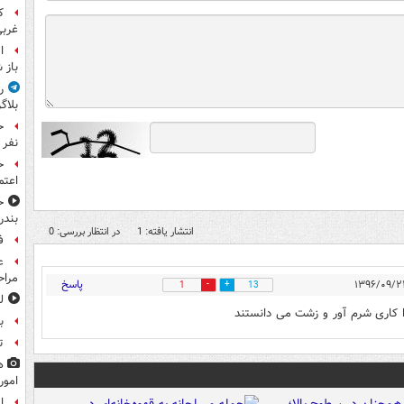
غرب
ا
باز 
ر
بلاگ
نفر 
ح
اعتم
ح
بندر
انتشار یافته: 1
در انتظار بررسی: 0
ف
ع
مراح
پاسخ
1
13
ل
را کاری شرم آور و زشت می دانستند
ب
ت
ه
امور
ا