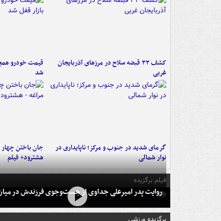
کشف ۳۳ قبضه سلاح در مرزهای آذربایجان
قیمت خودرو همچنا
غربی
شد
گرمای شدید در جنوب و مرکز؛ ناپایداری در
جان باختن چهار ن
نوار شمالی
هشترود+ فیلم
فیلم برگزیده
روایت پدر امیرعلی جداوی از جست‌وجوی فرزندش در میان 
برگزیده ورزشی