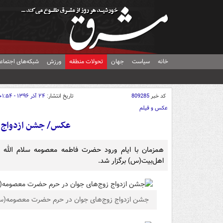
خانه
سیاست
جهان
تحولات منطقه
ورزش
شبکه‌های اجتماع
کد خبر
809285
تاریخ انتشار:
۲۴ آذر ۱۳۹۶ - ۰۱:۵۴
عکس و فیلم
عکس/ جشن ازدواج 
اهل‌بیت(س) برگزار شد.
جشن ازدواج زوج‌های جوان در حرم حضرت معصومه(