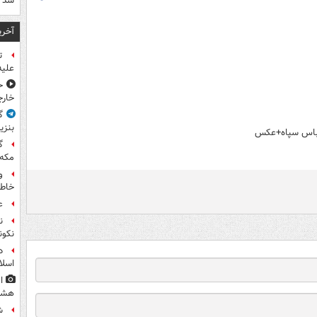
شد
آخری
ت
علیه
ح
خارج
گ
بنزی
 لباس سپاه+عکس
گ
مکه
و
خاطر
ع
ن
نکون
د
اسلا
ا
هشت
ش