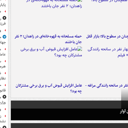
پایا
ص
ر
فرزن
و
ن در سطوح بالا؛ بازار قفل
حمله مسلحانه به قهوه‌خانه‌ای در زاهدان؛ ۲ نفر
ج
جان باختند
جهان
م
عامل
س
هرم
ض
نظار
فر در سانحه رانندگی مراغه -
عامل افزایش قبوض آب و برق برخی مشترکان
ح
قانو
چه بود؟
م
وزار
و
آوار
ز
نشد