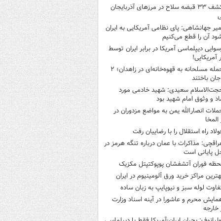
کشف ۳۳ قبضه سلاح در مرزهای آذربایجان
ی
میر جهانشاهی: پای نظامی آمریکایی به ایران
شود آن را قطع می‌کنیم
سوایی دیپلماسی آمریکا در برابر ایران توسط
ر آمریکایی!
حمله مسلحانه به قهوه‌خانه‌ای در زاهدان؛ ۲
جان باختند
جت‌الاسلام سعیدی: شهید خادمی مورد
اد و وثوق امام شهید بود
ملات انصارالله یمن به مواضع مزدوران در
 المخا
ولاد راه استقلال را با رضاییان رفت
راقچی: مذاکرات با عمان درباره تنگه هرمز در
ل پایانی است
حظه فوران آتشفشان پوپوکتپتل مکزیک
هترین مراکز خرید ورق آلومینیوم در ایران
فاوت لوله سبز و نیوپایپ به زبان ساده
مایش محرم و عاشورا در آینه اسناد وزارت
 خارجه
ولیانوف: بحران ایران-آمریکا فقط با دیپلماسی