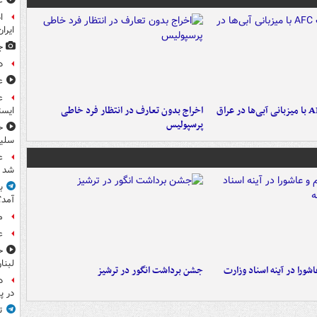
ع
ا
ایران
ج
د
ع
ع
اخراج بدون تعارف در انتظار فرد خاطی
ایست
پرسپولیس
ح
سلیم
ع
شد
آمد؟
م
ع
ح
لبنا
ورا در آینه اسناد وزارت
جشن برداشت انگور در ترشیز
د
در پ
ت