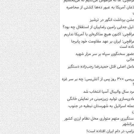
راقچی: ما نه فراموش می‌کنیم نه می‌بخشیم
ذعان آمریکا به عبور ده‌ها کشتی از محاصره
شن برداشت انگور در ترشیز
لیل جدایی رامین رضاییان از استقلال چه بود؟
راقچی: اکنون هیچ مذاکره‌ای با آمریکا نداریم
راقچی: ایران بر عهد مقاومت خود پابرجا
اده است
ضور سخنگوی سپاه بر سر مزار شهید
انی
امل اصلی قتل حمیدرضا رجب‌زاده دستگیر
بررسی ۳۰۰ روز پس از آتش‌بس: چه بر سر غزه
رد سال والیبال آسیا انتخاب شد
ادی‌سازی تولید زیرزمینی در نمایش خانگی
مله اسرائیل به شهرستان نبطیه در جنوب
ن
ستگیری متهم متواری مخل نظام ارزی کشور
یرانشهر
رامپ در دام ایران افتاده است!