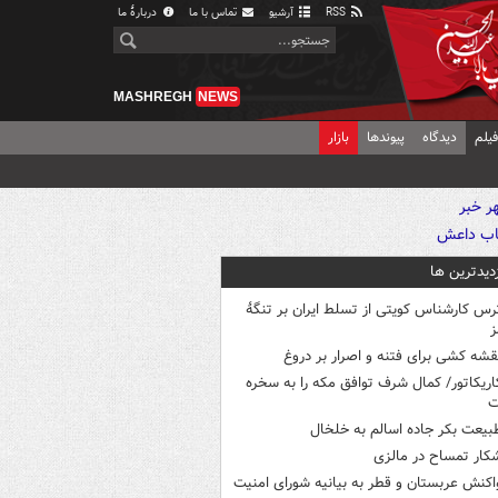
RSS
آرشیو
تماس با ما
دربارهٔ ما
MASHREGH
NEWS
یلم
دیدگاه
پیوندها
بازار
زدیدترین ها
رس کارشناس کویتی از تسلط ایران بر تنگۀ
ز
قشه کشی برای فتنه و اصرار بر دروغ
اریکاتور/ کمال شرف توافق مکه را به سخره
ت
بیعت بکر جاده اسالم به خلخال
کار تمساح در مالزی
اکنش عربستان و قطر به بیانیه شورای امنیت