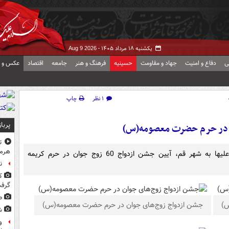
یکشنبه ۱۸ مرداد ۱۴۰۵ -
Aug 9 2026
ی
دفاع و امنیت
جهاد و مقاومت
حسینیه
فرهنگ و هنر
جامعه
اقتصاد
عکس و ف
۱ نظر
چاپ
پربا
در حرم حضرت معصومه(س)
ت
هرم
همزمان با ایام ورود حضرت فاطمه معصومه سلام الله علیها به شهر قم، آیین جشن ازدواج 60 زوج جوان در حرم کریمه
ن
ک
گرف
ط
س)
جشن ازدواج زوج‌های جوان در حرم حضرت معصومه(س)
ش
و