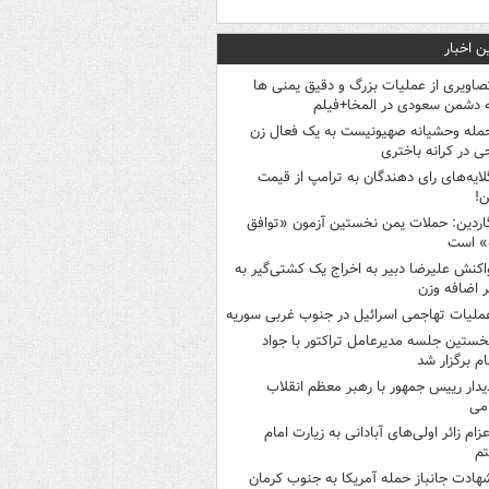
ن اخبار
صاویری از عملیات بزرگ و دقیق یمنی ها
 دشمن سعودی در المخا+فیلم
مله وحشیانه صهیونیست به یک فعال زن
ی در کرانه باختری
لایه‌های رای دهندگان به ترامپ از قیمت
ن!
اردین: حملات یمن نخستین آزمون «توافق
» است
اکنش علیرضا دبیر به اخراج یک کشتی‌گیر به
 اضافه وزن
ملیات تهاجمی اسرائیل در جنوب غربی سوریه
خستین جلسه مدیرعامل تراکتور با جواد
ام برگزار شد
یدار رییس جمهور با رهبر معظم انقلاب
می
عزام زائر اولی‌های آبادانی به زیارت امام
م
هادت جانباز حمله آمریکا به جنوب کرمان