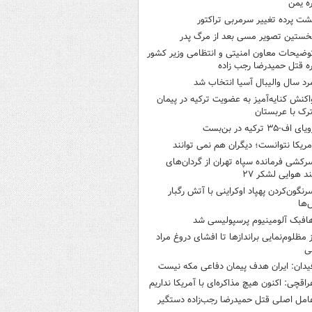
ره یمن
شت پرده تغییر سرمربی تراکتور
خستین تصویر مسی بعد از مرگ پدر
وضیحات معاون امنیتی و انتظامی وزیر کشور
ره قتل حمیدرضا رجب زاده
رد سال والیبال آسیا انتخاب شد
اکنش کنایه‌آمیز به عضویت ترکیه در پیمان
ک با عربستان
یای اف-۳۵ ترکیه در بن‌بست
مریکا نتوانست؛ دیگران هم نمی توانند
رکشی فرمانده سپاه تهران از گردان‌های
ند هوایی لشکر ۲۷
رنگون‌کردن پهپاد اوکراینی با آتش رگبار
‌ها
افبک آلومینیوم پرسپولیسی شد
ز مظلوم‌نمایی براندازها تا افشای دروغ مراد
ی
یدان: ایران هدف پیمان دفاعی مکه نیست
راقچی: اکنون هیچ مذاکره‌ای با آمریکا نداریم
امل اصلی قتل حمیدرضا رجب‌زاده دستگیر