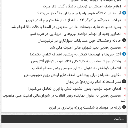
اعلام حادثه امنیتی در نزدیکی باشگاه گلف «ترامپ»
آیا مذاکرات تنگه هرمز راه را برای پایان جنگ باز می‌کند؟
نجات معجزه‌آسای کارگر ۲۲ ساله از عمق ۱۵ متری چاه در تهران
یمن: عملیات علیه تجمعات نظامی سعودی در المخا با دقت بالا انجام شد
تصاویر جدید از انهدام مواضع نیروهای آمریکایی در غرب آسیا
حادثه وحشتناک حین مسابقات سوارکاری در قرقیزستان
محسن رضایی دبیر شورای عالی امنیت ملی شد
آتش‌بس‌ها و تهدیدها کمکی به پیشبرد اهداف ترامپ نکردند!
واکنش جهاد اسلامی به کارشکنی نتانیاهو در توافق آتش‌بس
انتصاب ذوالقدر به عنوان مشاور سیاسی رهبر معظم انقلاب
تکاپوی نتانیاهو برای پوشاندن ضعف‌های ارتش رژیم صهیونیستی
نماز استغاثه امام زمان(عج) در زنجان
ادعای جدید ترامپ: بدون تشدید تنش با ایران تعامل می‌کنیم!
محسن رضایی به عنوان نماینده رهبر انقلاب در شورای‌عالی امنیت ملی منصوب
شد
زلزله در موساد با شکست پروژه براندازی در ایران
سلامت