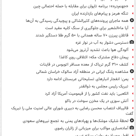
«جهنم‌دره»؛ برنامه تایوان برای مقابله با حمله احتمالی چین
تنگه هرمز و پیام‌های بازدارنده ایران
همه ماجرای پرونده‌های کثیرالشاکی و پیچیدگی رسیدگی به آن‌ها
آیا ماءالشعیر برای جلوگیری از سنگ کلیه مفید است
قاتلان پیرزن ۷۰ ساله همدانی با ۵۰ گرم طلا دستگیر شدند
دسترسی دشوار به آب در نوار غزه
آلودگی هوا باعث تشدید آرتروز می‌شود
پیمان دفاع مشترک مکه؛ ائتلافی روی کاغذ!
کشف ۳۱۰ گرم تریاک از معده مسافر اتوبوس در قاینات
مشاهده پلنگ ایرانی در منطقه آزاد سالوک خراسان شمالی
یمن: انفجار انبارهای تسلیحاتی عربستان ادامه دارد
تبریک رئیس مجلس به ذوالقدر
الکعبی: باید نفت کشور را از قیمومیت آمریکا آزاد کرد
آتش سوزی در یک مخزن سوخت در باکو
قالیباف انتصاب محسن رضایی به دبیری شورای عالی امنیت ملی را تبریک
گفت
لحظۀ شلیک موشک‌ها و پهپادهای یمنی به تجمع نیروهای سعودی
آماده‌سازی مواکب برای میزبانی از زائران رضوی
افول موساد به روایت رسانه عبری