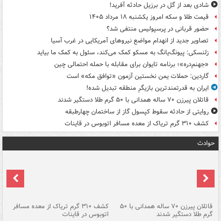
شادی بعد از گل در برزیل حادثه آفرید!
قیمت طلا و سکه امروز یکشنبه ۱۸ مرداد ۱۴۰۵
حضور قربانی در پرسپولیس منتفی شد؟
تصاویر جدید از انهدام مواضع نیروهای آمریکایی در غرب آسیا
زلنسکی: پیونگ‌یانگ به مسکو کمک می‌کند، سئول به کمک ما بیاید
«جهنم‌دره»؛ برنامه تایوان برای مقابله با حمله احتمالی چین
گاردین: حملات یمن نخستین آزمون «توافق مکه» است
ایران به قدرتمندترین بازیگرِ منطقه تبدیل شده!
قاتلان پیرزن ۷۰ ساله همدانی با ۵۰ گرم طلا دستگیر شدند
روایتی از حادثه سقوط کپسول گاز از ساختمان چهارطبقه
کشف ۳۱۰ گرم تریاک از معده مسافر اتوبوس در قاینات
حوادث
قاتلان پیرزن ۷۰ ساله همدانی با ۵۰
کشف ۳۱۰ گرم تریاک از معده مسافر
گرم طلا دستگیر شدند
اتوبوس در قاینات
عمق ۱۵ م