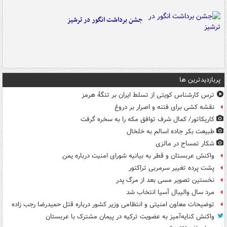
جشن برداشت انگور در ترشیز
پربازدیدترین ها
ترس کارشناس کویتی از تسلط ایران بر تنگۀ هرمز
نقشه کشی برای فتنه و اصرار بر دروغ
کاریکاتور/ کمال شرف توافق مکه را به سخره گرفت
طبیعت بکر جاده اسالم به خلخال
شکار تمساح در مالزی
واکنش عربستان و قطر به بیانیه شورای امنیت درباره یمن
پشت پرده تغییر سرمربی تراکتور
نخستین تصویر مسی بعد از مرگ پدر
مرد سال والیبال آسیا انتخاب شد
توضیحات معاون امنیتی و انتظامی وزیر کشور درباره قتل حمیدرضا رجب زاده
واکنش کنایه‌آمیز به عضویت ترکیه در پیمان مشترک با عربستان