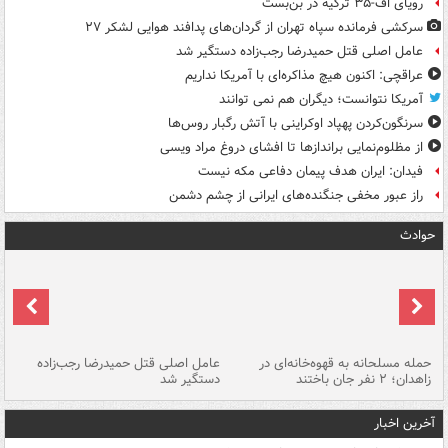
رویای اف-۳۵ ترکیه در بن‌بست
سرکشی فرمانده سپاه تهران از گردان‌های پدافند هوایی لشکر ۲۷
عامل اصلی قتل حمیدرضا رجب‌زاده دستگیر شد
عراقچی: اکنون هیچ مذاکره‌ای با آمریکا نداریم
آمریکا نتوانست؛ دیگران هم نمی توانند
سرنگون‌کردن پهپاد اوکراینی با آتش رگبار روس‌ها
از مظلوم‌نمایی براندازها تا افشای دروغ مراد ویسی
فیدان: ایران هدف پیمان دفاعی مکه نیست
راز عبور مخفی جنگنده‌های ایرانی از چشم دشمن
حوادث
حمله مسلحانه به قهوه‌خانه‌ای در
عامل اصلی قتل حمیدرضا رجب‌زاده
گر
زاهدان؛ ۲ نفر جان باختند
دستگیر شد
نا
آخرین اخبار