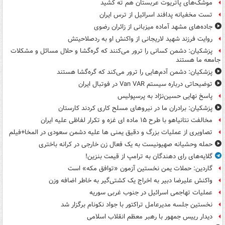
موشک‌های پاتریوت عربستان هم ته‌ کشید
تست مخفیانه پدافند اسرائیل از ترس ایران
جاده‌های مشهد آماده میزبانی از زائران رضوی
روایت فرزند شهید لاریجانی از واکنش او به ردصلاحیتش
پزشکیان: دشمن کسانی را ترور می‌کنند که گره‌گشا و حلال مسائل و مشکلات
جامعه ما هستند
پزشکیان: دشمن آدم‌هایی را ترور می‌کند که گره‌گشا هستند
توضیحاتی درباره سیستم Van VAR در فوتبال ایران
پاسخ نهایی حسین‌نژاد به پرسپولیس
پزشکیان: برادران ما در نیروهای مسلح کاری کردند کارستان
مخالفت نتانیاهو با طرح ۱۵ ماده ای غزه و تکرار لفاظی علیه ایران
تصاویری از عملیات بزرگ و دقیق یمنی ها علیه دشمن سعودی در المخا+فیلم
حمله وحشیانه صهیونیست به یک فعال زن خارجی در کرانه باختری
گلایه‌های رای دهندگان به ترامپ از قیمت بنزین!
گاردین: حملات یمن نخستین آزمون «توافق مکه» است
واکنش علیرضا دبیر به اخراج یک کشتی‌گیر به خاطر اضافه وزن
عملیات تهاجمی اسرائیل در جنوب غربی سوریه
نخستین جلسه مدیرعامل تراکتور با جواد نکونام برگزار شد
دیدار رییس جمهور با رهبر معظم انقلاب اسلامی