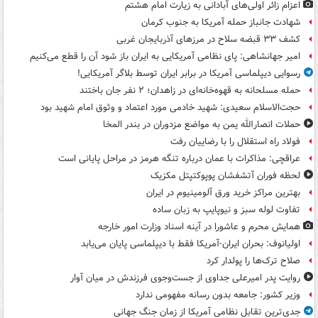
اعزام زائر اولی‌های آبادانی به زیارت امام هشتم
شهادت جانباز حمله آمریکا به جنوب کرمان
کشف ۳۳ قبضه سلاح در مرزهای آذربایجان غربی
امیر جهانشاهی: پای نظامی آمریکایی به ایران باز شود آن را قطع می‌کنیم
رسوایی دیپلماسی آمریکا در برابر ایران توسط بلاگر آمریکایی!
حمله مسلحانه به قهوه‌خانه‌ای در زاهدان؛ ۲ نفر جان باختند
حجت‌الاسلام سعیدی: شهید خادمی مورد اعتماد و وثوق امام شهید بود
حملات انصارالله یمن به مواضع مزدوران در بندر المخا
فولاد راه استقلال را با رضاییان رفت
عراقچی: مذاکرات با عمان درباره تنگه هرمز در مراحل پایانی است
لحظه فوران آتشفشان پوپوکتپتل مکزیک
بهترین مراکز خرید ورق آلومینیوم در ایران
تفاوت لوله سبز و نیوپایپ به زبان ساده
همایش محرم و عاشورا در آینه اسناد وزارت امور خارجه
اولیانوف: بحران ایران-آمریکا فقط با دیپلماسی پایان می‌یابد
صلاح ترک‌ها را پولدار کرد
روایت پدر امیرعلی جداوی از جست‌وجوی فرزندش در میان آوار
وزیر کشور: جامعه بدون رسانه مفهومی ندارد
جدی‌ترین تقابل نظامی آمریکا از زمان جنگ جهانی