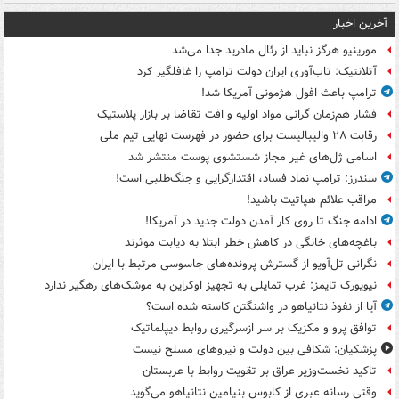
آخرین اخبار
مورینیو هرگز نباید از رئال مادرید جدا می‌شد
آتلانتیک: تاب‌آوری ایران دولت ترامپ را غافلگیر کرد
ترامپ باعث افول هژمونی آمریکا شد!
فشار هم‌زمان گرانی مواد اولیه و افت تقاضا بر بازار پلاستیک
رقابت ۲۸ والیبالیست برای حضور در فهرست نهایی تیم ملی
اسامی ژل‌های غیر مجاز شستشوی پوست منتشر شد
سندرز: ترامپ نماد فساد، اقتدارگرایی و جنگ‌طلبی است!
مراقب علائم هپاتیت باشید!
ادامه جنگ تا روی کار آمدن دولت جدید در آمریکا!
باغچه‌های خانگی در کاهش خطر ابتلا به دیابت موثرند
نگرانی تل‌آویو از گسترش پرونده‌های جاسوسی مرتبط با ایران
نیویورک تایمز: غرب تمایلی به تجهیز اوکراین به موشک‌های رهگیر ندارد
آیا از نفوذ نتانیاهو در واشنگتن کاسته شده است؟
توافق پرو و مکزیک بر سر ازسرگیری روابط دیپلماتیک
پزشکیان: شکافی بین دولت و نیروهای مسلح نیست
تاکید نخست‌وزیر عراق بر تقویت روابط با عربستان
وقتی رسانه عبری از کابوس بنیامین نتانیاهو می‌گوید