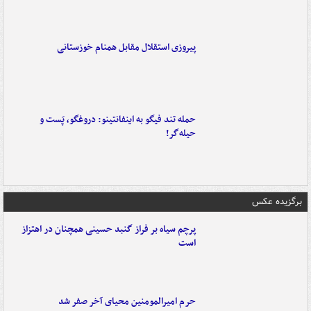
پیروزی استقلال مقابل همنام خوزستانی
حمله تند فیگو به اینفانتینو: دروغگو، پَست‌ و
حیله‌گر!
برگزیده عکس
پرچم سیاه بر فراز گنبد حسینی همچنان در اهتزاز
است
حرم امیرالمومنین محیای آخر صفر شد