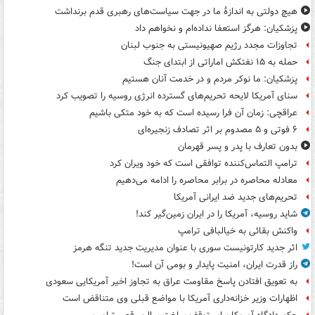
هیچ دولتی به اندازۀ ما در جهت سیاست‌های رهبری قدم برنداشت
پزشکیان: هرگز استعفا نداده‌ام و نخواهم داد
تجاوزات مجدد رژیم صهیونیستی به جنوب لبنان
حمله به ۱۵ نفتکش‌ اماراتی از ابتدای جنگ
پزشکیان: ما نوکر مردم و در خدمت آنان هستیم
سنای آمریکا لایحه تحریم‌های گسترده انرژی روسیه را تصویب کرد
عراقچی: زمان آن فرا رسیده است که به خود متکی باشیم
۶ فوتی و ۵ مصدوم بر اثر تصادف زنجیره‌ای
بدون تعارف با پدر و پسر قهرمان
ترامپ التماس‌کننده توافقی است که خود ویران کرد
معادله محاصره در برابر محاصره را ادامه می‌دهیم
تحریم‌های جدید ضد ایرانی آمریکا
شاید روسیه، آمریکا را در ایران زمین‌گیر کند!
واکنش بقائی به خیالبافی ترامپ
اثر جدید کارتونیست سوری با عنوان مدیریت جدید تنگه هرمز
راز قدرت ایران، امنیت پایدار و بومی آن است!
به تعویق افتادن پاسخ مقاومت عراق به تجاوز اخیر آمریکایی سعودی
اظهارات وزیر خزانه‌داری آمریکا با مواضع قبلی وی متناقض است