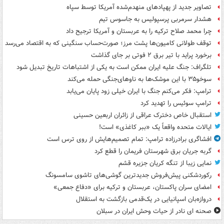
تصاویر جدید از پهپادهای منهدم‌شده آمریکا توسط سپاه
هشدار سرمربی پرسپولیس به جاسوس تیم
چرا محمد صلاح ترکیه را به عربستان و آمریکا ترجیح داد
توقف طولانی کامیون‌ها پشت مرز؛ صورت‌حساب سنگینی که به اقتصاد می‌رسد
برخورد پراید با تیر برق ۲ فوتی بر جای گذاشت
تلگراف: جنگ علیه ایران ممکن است به یکی از اشتباهات تاریخ تبدیل شود
سوخو۳۵ با این موشک‌ها به ناوهای‌جنگی حمله می‌کند
ترامپ: فکر می‌کنم جنگ با ایران خیلی زود پایان می‌یابد
ترامپ سوئیس را تهدید کرد
استقبال خاص دخترک عراقی از زائران اربعین حسینی
ایالات متحده واقعاً یک «ببر کاغذی» است!
افشاگری برادرزاده ترامپ: تمام تصمیم‌هایش از روی ترس است
گربه جریان برق شهرستان فریمان را قطع کرد
نمایی زیبا از تنگه کریان جزیره قشم
رکوردشکنی پیش‌فروش جدیدترین گوشی‌های تاشوی سامسونگ
امضای سران پاکستان، عربستان و ترکیه برای «دفاع جمعی»
دروازه‌بان اسپانیایی در یک‌قدمی بازگشت به استقلال
صحنه ای نادر از حیات وحش ایران در سبلان