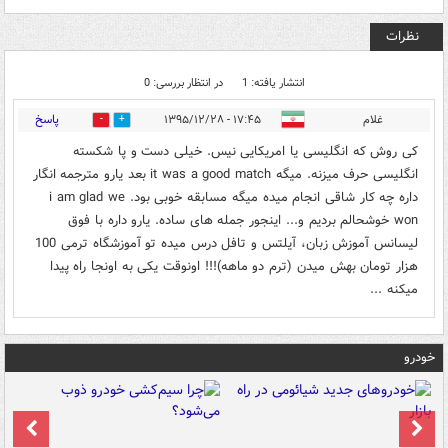
نظرات
انتشار یافته: 1
در انتظار بررسی: 0
پاسخ
غلام
۱۷:۴۵ - ۱۳۹۵/۱۲/۲۸
2
3
کی روش که انگلیسی یا امریکایی نیس. خیلی دست و پا شکسته
انگلیسی حرف میزنه. میگه it was a good match بعد یارو مترجمه انگار
داره چه کار شاقی انجام میده میگه مسابقه خوبی بود. i am glad we
won خوشحالم بردیم و... اینجور جمله های ساده. یارو داره با فوق
لیسانس آموزش زبان، آیلتس و تافل درس میده تو آموزشگاه ترمی 100
هزار تومان بهش میدن (ترم دو ماهه)!!! اونوقت یکی به اونجا راه پیدا
میکنه ...
خودرو