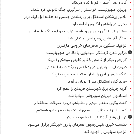
گرد و غبار آسمان قم را تیره می‌کند
وزیران صهیونیست خواستار از سرگیری جنگ نابودی غزه شدند
تلاش پزشکان استقلال برای رساندن چشمی به هفته اول لیگ برتر
بحران در راه‌آهن انگلیس ادامه دارد
هشدار نمایندگان جمهوری‌خواه به ترامپ درباره جنگ علیه ایران
وینگر آفریقایی پرسپولیس ماندنی شد
ترافیک سنگین در محورهای خروجی مازندران
درگیر شدن گردشگر اسپانیایی با نظامی صهیونیست
گزارشی دیگر از کاهش ذخایر کلیدی موشکی آمریکا
دروازه‌بان اسپانیایی در یک‌قدمی بازگشت به استقلال
تنگه هرمز ریاض را وادار به تخفیف‌دهی نفتی کرد
خرید گران استقلال سر از یونان درآورد
گربه جریان برق شهرستان فریمان را قطع کرد
استانبول میزبان سوپرجام اسپانیا شد
گفت وگوی تلفنی مودی و نتانیاهو درباره تحولات منطقه‌ای
کوبا: با تهدید نظامی از سوی ایالات متحده روبه‌رو هستیم
توسل رفیق آرژانتینی نتانیاهو به سرکوب
نشست خبری رئیس‌جمهور همزمان با روز خبرنگار برگزار می‌شود
ترامپ سوئیس را تهدید کرد