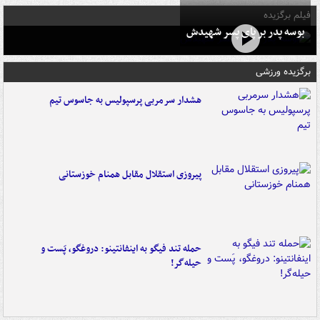
فیلم برگزیده
بوسه‌ پدر بر پای پسر شهیدش
برگزیده ورزشی
هشدار سرمربی پرسپولیس به جاسوس تیم
پیروزی استقلال مقابل همنام خوزستانی
حمله تند فیگو به اینفانتینو: دروغگو، پَست‌ و
حیله‌گر!