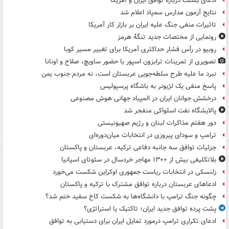
ادعای بسنت درباره توافق ایران و آمریکا
نتایج آزمون مدارس سمپاد اعلام شد
تاثیرات منفی جنگ علیه ایران بر بازار کار آمریکا
رونمایی از مختصات جدید تنگۀ هرمز
روبیو در رأس فشار حداکثری آمریکا برای تغییر مسیر کوبا
تصویری از تمرینات ترابزون اسپور با حضور ساویچ، صلاح و اونانا
نبرد ما علیه طرح سلطه‌جویی عربستان است، نه مردم جنوب یمن
پاسخ منفی یک لژیونر به باشگاه پرسپولیس
درخشش جوانان ایران در المپیاد جهانی هوش مصنوعی
پالایشگاه نفت اسلواکی منفجر شد
دور هفتم مذاکرات لبنان و رژیم صهیونیستی
ترامپ و سودای پیروزی در انتخابات میان‌دوره‌ای
جزئیات توافق سه جانبه دفاعی ترکیه، عربستان و پاکستان
بلاتکلیفی بیش از ۱۳۰۰ مهاجر خردسال در سئوتای اسپانیا
زلنسکی در انتخابات ریاست جمهوری اوکراین شکست می‌خورد
ادعاهای عربستان درباره توافق مشترک با ترکیه و پاکستان
چگونه جنگ ترامپ با دانشگاه‌ها به شکست کاخ سفید ختم شد؟
پشت پرده توافق جدید ایران؛ تاکتیک یا استراتژی؟
ادعای تکراری ترامپ درمورد تمایل ایران برای دستیابی به توافق