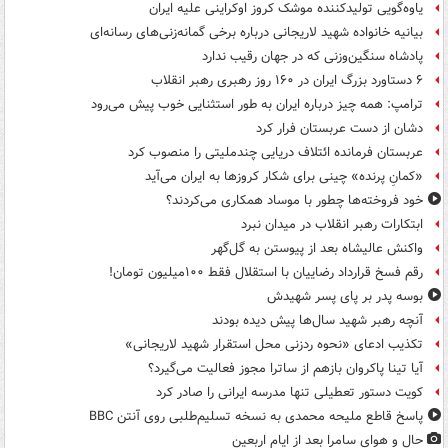
یاوه‌گویی تولیدکننده موشک کروز اوکراینی علیه ایران
بیانیه خانواده شهید لاریجانی درباره برخی گمانه‌زنی‌های رسانه‌ای
پادشاه سنگین‌وزنی که در جهان رقیب ندارد
۶ دستاورد بزرگ ایران در ۱۶۰ روز رهبری رهبر انقلاب
ترامپ: همه چیز درباره ایران به طور استثنایی خوب پیش می‌رود
دشان از دست عربستان فرار کرد
عربستان فرمانده ائتلاف دریایی چندملیتی را منصوب کرد
«کمانِ پرنده» چینی برای شکار کروزها به ایران می‌آید
خود فروخته‌ها چطور با موساد همکاری می‌کردند؟
ابتکارات رهبر انقلاب در میدان نبرد
واکنش عالیشاه بعد از پیوستن به گل‌گهر
رقم فسخ قرارداد رضاییان با استقلال فقط ۱۰۰میلیون تومان!
بوسه‌ پدر بر پای پسر شهیدش
آنچه رهبر شهید سال‌ها پیش دیده بودند
تکذیب ادعای «نحوه ردزنی محل استقرار شهید لاریجانی»
آیا تینا پاکروان بازهم از ساترا مجوز فعالیت می‌گیرد؟
کویت دستور تعطیلی تنها مدرسه ایرانی را صادر کرد
پاسخ قاطع ملیحه محمدی به نسخه تسلیم‌طلبی روی آنتن BBC
حال و هوای سامرا بعد از ایام اربعین