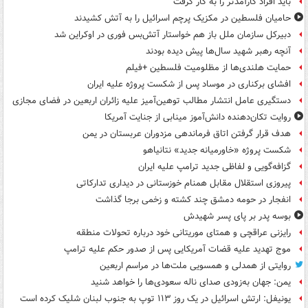
باید افراد کارآمدتر را به کار گرفت
حامیان فلسطین در مکزیک پرچم اسرائیل را به آتش کشیدند
دبیرکل سازمان ملل باز هم خواستار آتش‌بس فوری در اوکراین شد
آنچه رهبر شهید سال‌ها پیش دیده بودند
حمایت هلندی‌ها از مظلومیت فلسطین +فیلم
افشای برکناری در موساد پس از شکست پروژه علیه ایران
دستگیری عامل انتشار مطالب توهین‌آمیز علیه زائران اربعین در فضای مجازی
روایت تکان‌دهنده دانش‌آموز مینابی از جنایت آمریکا
هدف قرار گرفتن اتاق‌ فرماندهی مزدوران عربستان در یمن
شکست پروژه «خاورمیانه جدید» نتانیاهو
گزافه‌گویی و لفاظی جدید ترامپ علیه ایران
پیروزی استقلال مقابل همنام خوزستانی در دیداری تدارکاتی
انفجار در حومه دمشق چند کشته و زخمی برجا گذاشت
بوسه‌ پدر بر پای پسر شهیدش
رایزنی عراقچی و همتای موریتانی خود درباره تحولات منطقه
موج تهدید علیه قضات آمریکایی پس از صدور حکم علیه ترامپ
روایتی از همدلی و همسویی ملت‌ها در مراسم اربعین
یمن: جهان به‌زودی صدای ناله سعودی‌ها را خواهد شنید
یونیفل: ارتش اسرائیل در یک روز ۱۱۳ توپ به جنوب لبنان شلیک کرده است