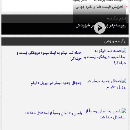
افزایش قیمت طلا و نقره جهانی
فیلم برگزیده
بوسه‌ پدر بر پای پسر شهیدش
برگزیده ورزشی
حمله تند فیگو به اینفانتینو: دروغگو، پَست‌ و
حیله‌گر!
جنجال جدید نیمار در برزیل +فیلم
رامین رضاییان رسماً از استقلال جدا شد