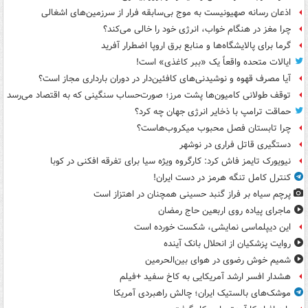
اذعان رسانه صهیونیست به موج بی‌سابقه فرار از سرزمین‌های اشغالی
چرا مغز در هنگام خواب، انرژی خود را خالی می‌کند؟
گرما برای پالایشگاه‌ها و منابع برق اروپا اضطرار آفرید
ایالات متحده واقعاً یک «ببر کاغذی» است!
آیا مصرف قهوه و نوشیدنی‌های کافئین‌دار در دوران بارداری مجاز است؟
توقف طولانی کامیون‌ها پشت مرز؛ صورت‌حساب سنگینی که به اقتصاد می‌رسد
حماقت ترامپ با ذخایر انرژی جهان چه کرد؟
چرا تابستان فصل محبوب میکروب‌هاست؟
دستگیری قاتل فراری در نوشهر
نیویورک تایمز فاش کرد: کارگروه ویژه سیا برای تفرقه افکنی در کوبا
کنترل کامل تنگه هرمز در دست ایران!
پرچم سیاه بر فراز گنبد حسینی همچنان در اهتزاز است
ماجرای پیاده روی اربعین حاج رمضان
این دیپلماسی نمایشی، شکست خورده است
روایت پزشکیان از انحلال بانک آینده
شمیم خوش رضوی در هوای بین‌الحرمین
هشدار افسر ارشد آمریکایی به کاخ سفید +فیلم
موشک‌های بالستیک ایران؛ چالش راهبردی آمریکا