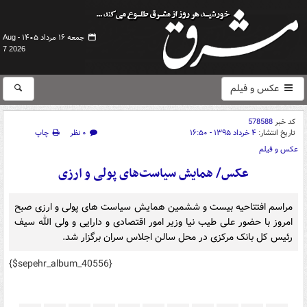
جمعه ۱۶ مرداد ۱۴۰۵ -
Aug
7 2026
عکس و فیلم
کد خبر
578588
تاریخ انتشار:
۴ خرداد ۱۳۹۵ - ۱۶:۵۰
۰ نظر
چاپ
عکس و فیلم
عکس/ همایش سیاست‌های پولی و ارزی
مراسم افتتاحیه بیست و ششمین همایش سیاست های پولی و ارزی صبح
امروز با حضور علی طیب نیا وزیر امور اقتصادی و دارایی و ولی الله سیف
رئیس کل بانک مرکزی در محل سالن اجلاس سران برگزار شد.
{$sepehr_album_40556}