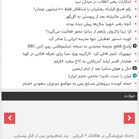
ابتکارات رهبر انقلاب در میدان نبرد
رقم فسخ قرارداد رضاییان با استقلال فقط ۱۰۰میلیون تومان!
واکنش عالیشاه بعد از پیوستن به گل‌گهر
آنچه رهبر شهید سال‌ها پیش دیده بودند
آیا تینا پاکروان بازهم از ساترا مجوز فعالیت می‌گیرد؟
کویت دستور تعطیلی تنها مدرسه ایرانی را صادر کرد
پاسخ قاطع ملیحه محمدی به نسخه تسلیم‌طلبی روی آنتن BBC
نیویورک تایمز فاش کرد: کارگروه ویژه سیا برای تفرقه افکنی در کوبا
هشدار افسر ارشد آمریکایی به کاخ سفید +فیلم
حال و هوای سامرا بعد از ایام اربعین
ایران را تست نکنید! جاده‌ی خشم ایران!
حمله کوبنده نیروهای مسلح یمن به مواضع مزدوران سعودی +فیلم
حوادث
شته
حادثه غرق‌شدگی در طاقانک ۲ قربانی
پدر شاهرودی پس از قتل پسرش،
دس