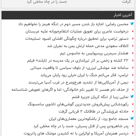
گرفت
جسد را در چاه مخفی کرد
آخرین اخبار
محسن رضایی: اجازه باز شدن مسیر دوم در تنگه هرمز را نخواهیم داد
درخواست عامری برای تعویق عملیات انتقام‌جویانه علیه عربستان
دستور ترامپ برای تحقیق درباره چگونگی افشای کمبود تسلیحات
ائتلاف سعودی مدعی حمله ارتش یمن به نجران شد
هشدار سرمربی پرسپولیس به جاسوس تیم
۲۲ کشته و زخمی بر اثر تیراندازی در یک مدرسه در تایلند+ فیلم
سامانه ضد موشکی لیزری؛ از بلوف سیاسی تا واقعیت میدانی
ترامپ: فکر می‌کنم جنگ با ایران خیلی زود پایان می‌یابد
نیمی از آمریکایی‌ها از تشدید هرج‌ومرج در غرب آسیا می‌ترسند
از حذف نام همسر تا تغییر نام خانوادگی؛ اما و اگرهای تعویض شناسنامه
نمایی زیبا از تنگه کریان جزیره قشم
رکوردشکنی پیش‌فروش جدیدترین گوشی‌های تاشوی سامسونگ
حادثه غرق‌شدگی در طاقانک ۲ قربانی گرفت
مسجد جامع یزد، از باشکوه‌ترین معماری‌های ایران
پدر شاهرودی پس از قتل پسرش، جسد را در چاه مخفی کرد
دردسر همزمان آمریکا و اوکراین با ته کشیدن موشک های پاتریوت