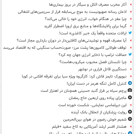
آثار مخرب مصرف الکل و سیگار در بروز بیماری‌ها
اذعان رسانه صهیونیست به موج بی‌سابقه فرار از سرزمین‌های اشغالی
چرا مغز در هنگام خواب، انرژی خود را خالی می‌کند؟
گرما برای پالایشگاه‌ها و منابع برق اروپا اضطرار آفرید
ایالات متحده واقعاً یک «ببر کاغذی» است!
آیا مصرف قهوه و نوشیدنی‌های کافئین‌دار در دوران بارداری مجاز است؟
توقف طولانی کامیون‌ها پشت مرز؛ صورت‌حساب سنگینی که به اقتصاد می‌رسد
حماقت ترامپ با ذخایر انرژی جهان چه کرد؟
چرا تابستان فصل محبوب میکروب‌هاست؟
دستگیری قاتل فراری در نوشهر
نیویورک تایمز فاش کرد: کارگروه ویژه سیا برای تفرقه افکنی در کوبا
کنترل کامل تنگه هرمز در دست ایران!
پرچم سیاه بر فراز گنبد حسینی همچنان در اهتزاز است
ماجرای پیاده روی اربعین حاج رمضان
این دیپلماسی نمایشی، شکست خورده است
روایت پزشکیان از انحلال بانک آینده
شمیم خوش رضوی در هوای بین‌الحرمین
هشدار افسر ارشد آمریکایی به کاخ سفید +فیلم
موشک‌های بالستیک ایران؛ چالش راهبردی آمریکا