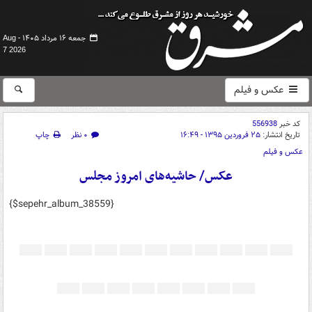
جمعه ۱۶ مرداد ۱۴۰۵ -
Aug
7 2026
عکس و فیلم
کد خبر
556938
تاریخ انتشار:
۲۵ فروردین ۱۳۹۵ - ۱۶:۴۹
۰ نظر
چاپ
عکس و فیلم
عکس/ حاشیه‌های امروز مجلس
{$sepehr_album_38559}