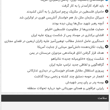
باید افراد کارآمدتر را به کار گرفت
حامیان فلسطین در مکزیک پرچم اسرائیل را به آتش کشیدند
دبیرکل سازمان ملل باز هم خواستار آتش‌بس فوری در اوکراین شد
آنچه رهبر شهید سال‌ها پیش دیده بودند
حمایت هلندی‌ها از مظلومیت فلسطین +فیلم
افشای برکناری در موساد پس از شکست پروژه علیه ایران
دستگیری عامل انتشار مطالب توهین‌آمیز علیه زائران اربعین در فضای مجازی
روایت تکان‌دهنده دانش‌آموز مینابی از جنایت آمریکا
هدف قرار گرفتن اتاق‌ فرماندهی مزدوران عربستان در یمن
شکست پروژه «خاورمیانه جدید» نتانیاهو
گزافه‌گویی و لفاظی جدید ترامپ علیه ایران
پیروزی استقلال مقابل همنام خوزستانی در دیداری تدارکاتی
انفجار در حومه دمشق چند کشته و زخمی برجا گذاشت
بوسه‌ پدر بر پای پسر شهیدش
رایزنی عراقچی و همتای موریتانی خود درباره تحولات منطقه
سلامت