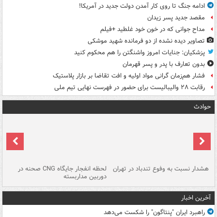
ادامه جنگ تا روی کار آمدن دولت جدید در آمریکا!
مقصد جدید پسر زیدان
مداح جوانی که در خون خود غلطید +فیلم
تصاویر دیده‌ نشده از دو فرمانده شهید موشکی
پزشکیان: جنایات امروز واشنگتن را هم محکوم کنید
بدون تعارف با پدر و پسر قهرمان
فشار هم‌زمان گرانی مواد اولیه و افت تقاضا بر بازار پلاستیک
رقابت ۲۸ والیبالیست برای حضور در فهرست نهایی تیم ملی
حوادث
ای
هشدار نسبت به وفوع تندباد در تهران
لحظه انفجار جایگاه CNG صحنه در
دس
دوربین مداربسته
ات
آخرین اخبار
راهبرد ایران "پنتاگون" را شکست می‌دهد