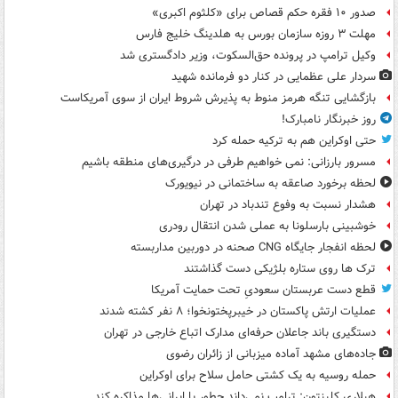
صدور ۱۰ فقره حکم قصاص برای «کلثوم اکبری»
مهلت ۳ روزه سازمان بورس به هلدینگ خلیج فارس
وکیل ترامپ در پرونده حق‌السکوت، وزیر دادگستری شد
سردار علی عظمایی در کنار دو فرمانده شهید
بازگشایی تنگه هرمز منوط به پذیرش شروط ایران از سوی آمریکاست
روز خبرنگار نامبارک!
حتی اوکراین هم به ترکیه حمله کرد
مسرور بارزانی: نمی خواهیم طرفی در درگیری‌های منطقه باشیم
لحظه برخورد صاعقه به ساختمانی در نیویورک
هشدار نسبت به وفوع تندباد در تهران
خوشبینی بارسلونا به عملی شدن انتقال رودری
لحظه انفجار جایگاه CNG صحنه در دوربین مداربسته
ترک ها روی ستاره بلژیکی دست گذاشتند
قطع دست عربستان سعودیِ تحت حمایت آمریکا
عملیات ارتش پاکستان در خیبرپختونخوا؛ ۸ نفر کشته شدند
دستگیری باند جاعلان حرفه‌ای مدارک اتباع خارجی در تهران
جاده‌های مشهد آماده میزبانی از زائران رضوی
حمله روسیه به یک کشتی حامل سلاح برای اوکراین
هیلاری کلینتون: ترامپ نمی‌داند چطور با ایرانی‌ها مذاکره کند