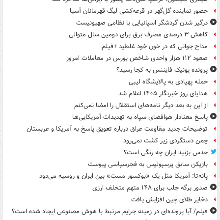
حضور نماینده گل‌گهر در قرعه‌کشی لیگ قهرمانان آسیا
درگیر شدن گردشگر اسپانیایی با نظامی صهیونیست
کاهش ۳ درصدی مصرف برق برای دومین سال متوالی
مداح جوانی که در خون خود غلطید +فیلم
صعود ۱۱۲ هزار واحدی شاخص بورس در معاملات امروز
پرونده یونیک فایننس به کجا رسید؟
حمله پهپادی به پالایشگاه لیبی
هدایای روز خبرنگار ۱۴۰۵ اعلام شد
از این به بعد دیگر نامه‌های استقلال را امضا نمی‌کنم
پاسخ معنادار هوافضای سپاه به تهدیدات آمریکایی‌ها
توضیحات جدید مقاومت عراق درباره تعویق پاسخ به آمریکا و عربستان
چمن دستگردی زیر کشت نمی‌رود
حدس بزنید ایران چه رنگی است؟
بازیکن سابق پرسپولیس به فجرسپاسی پیوست
پانه‌تا: آمریکا مثل یک «بوکسور مست» بین ایران و روسیه می‌دود
صدور برگه جلب برای ۱۴۸ متهم متخلف ارزی
ذخایر طلای چین افزایش یافت
فیلم/ آیا پرونده‌ای در زمینه جرایم مرتبط با هوش مصنوعی ایجاد شده است؟