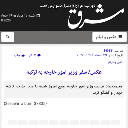
شنبه ۱۷ مرداد ۱۴۰۵ -
Aug
8 2026
عکس و فیلم
کد خبر
549181
تاریخ انتشار:
۲۹ اسفند ۱۳۹۴ - ۱۷:۳۲
۲ نظر
چاپ
عکس و فیلم
عکس/ سفر وزیر امور خارجه به ترکیه
محمدجواد ظریف وزیر امور خارجه صبح امروز شنبه با وزیر خارجه ترکیه
دیدار و گفتگو کرد.
{$sepehr_album_37835}