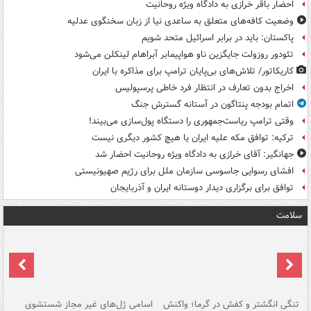
احضار باقر خرازی به دادگاه ویژه روحانیت
وضعیت کافه‌های متعلق به ساعدی نیا از زبان سخنگوی عدلیه
پاکستان: باید در برابر اسرائیل متحد شویم
تئودور روزولت جایگزین ناو هواپیمابر آبراهام لینکلن می‌شود
کاریکاتور/ تلاش‌های بی‌پایان ترامپ برای مذاکره با ایران
اخراج بدون تعارف در انتظار فرد خاطی پرسپولیس
اتمام بودجه پنتاگون در آستانه گسترش جنگ
وقتی ترامپ ریاست‌جمهوری را دستگاه پول‌سازی می‌بیند!
ترکیه: توافق مکه علیه ایران یا هیچ کشور دیگری نیست
جهانگیر: آقای خرازی به دادگاه ویژه روحانیت احضار شد
افشای رسوایی جاسوسی سازمان ملل برای رژیم صهیونیستی
توافق برای برگزاری دیدار دوستانه ایران و آذربایجان
سلامت
تنگی انگشتر و کفش در گرما؛ واکنش
اسامی ژل‌های غیر مجاز شستشوی
مر