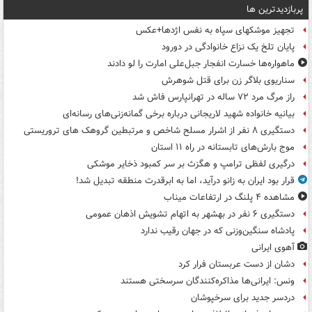
پربازدیدترین ها
تجهیز موشکهای سپاه به نفس اژدها+عکس
پایان تلخ یک نزاع خانوادگی در دورود
ماهواره‌ها خسارت انفجار جبل‌علی امارت را لو دادند
سناریوی بلاگر زن برای قتل شوهرش
راز مرگ مرد ۷۲ ساله در تهرانپارس فاش شد
بیانیه خانواده شهید لاریجانی درباره برخی گمانه‌زنی‌های رسانه‌ای
دستگیری ۸ نفر از اشرار مسلح شاخص و مرتبطین گروهک های تروریستی
موج بارش‌های تابستانه در راه ۱۱ استان
درگیری لفظی ترامپ و هگزث بر سر کمبود ذخایر موشکی
قرار بود ایران به زانو درآید، اما به ابرقدرت منطقه تبدیل شد!
مشاهده ۴ پلنگ در ارتفاعات میناب
دستگیری ۶ نفر در بهشهر به اتهام تشویش اذهان عمومی
پادشاه سنگین‌وزنی که در جهان رقیب ندارد
آهوی ایرانی
دشان از دست عربستان فرار کرد
ونس: ایرانی‌ها مذاکره‌کنندگان سرسختی هستند
دردسر جدید برای سرخپوشان