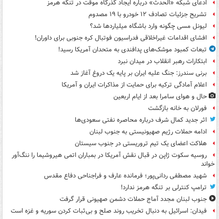
ادعای شبکه «الحدث» درباره ایجاد گذرگاه موقت در تنگه هرمز
تشریح جزئیات تصادف ۱۲ خودرو با ۱۹ مصدوم
لیونل مسی چگونه وارد باشگاه میلیاردها شد؟
افشای اقدامات غیراخلاقی فدراسیون فوتبال کره جنوبی برای داوران!
تبعات کمبود موشک‌های پدافندی به متحدان آمریکا رسید!
ابتکارات رهبر انقلاب در میدان نبرد
برنی سندرز: جنگ علیه ایران بر پایه یک دروغ آغاز شد
اعلام آمادگی ترکیه برای حمایت از مذاکرات ایران و آمریکا
حال و هوای سامرا بعد از ایام اربعین
فورلان به خانه بازگشت
اثر جدید کمال شرف درباره محاصره نفتی سعودی‌ها
ادامه حملات رژیم صهیونیستی به جنوب لبنان
هلاکت اعضای یک تیم تروریستی در جنوب سیستان
روسیه سکوت ژاپن در قبال نقش آمریکا در بمباران اتمی هیروشیما را ننگ‌آور
خواند
شهید مصطفی ردانی‌پور؛ فرمانده عارف و فراجناحی دفاع مقدس
ترامپ کنترلی بر تنگه هرمز ندارد!
جنوب لبنان مجدد آماج حملات دشمن صهیونی قرار گرفت
فیدان: اسرائیل به دنبال تخریب روند صلح و بی‌ثبات کردن سوریه و غزه است