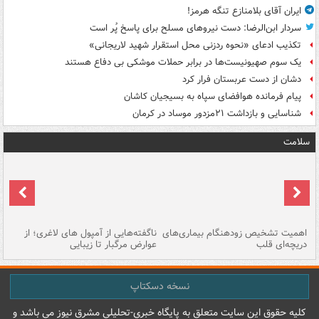
ایران آقای بلامنازع تنگه هرمز!
سردار ابن‌الرضا: دست نیروهای مسلح برای پاسخ پُر است
تکذیب ادعای «نحوه ردزنی محل استقرار شهید لاریجانی»
یک‌ سوم صهیونیست‌ها در برابر حملات موشکی بی دفاع هستند
دشان از دست عربستان فرار کرد
پیام فرمانده هوافضای سپاه به بسیجیان کاشان
شناسایی و بازداشت ۲۱مزدور موساد در کرمان
سلامت
اهمیت تشخیص زودهنگام بیماری‌های
ناگفته‌هایی از آمپول های لاغری؛ از
دریچه‌ای قلب
عوارض مرگبار تا زیبایی
تا
نسخه دسکتاپ
کليه حقوق اين سايت متعلق به پایگاه خبري-تحليلي مشرق نيوز می باشد و