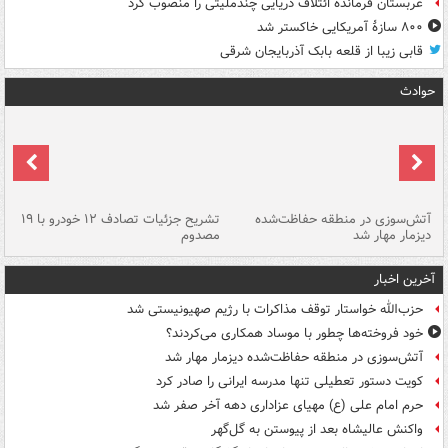
عربستان فرمانده ائتلاف دریایی چندملیتی را منصوب کرد
۸۰۰ سازۀ آمریکایی خاکستر شد
قابی زیبا از قلعه بابک آذربایجان شرقی
حوادث
تصادف مرگبار در محور اهواز–شوش ۲
آتش‌سوزی در منطقه حفاظت‌شده
تشریح جزئیات تصادف ۱۲ خودرو با ۱۹
پا
دیزمار مهار شد
مصدوم
آخرین اخبار
حزب‌الله خواستار توقف مذاکرات با رژیم صهیونیستی شد
خود فروخته‌ها چطور با موساد همکاری می‌کردند؟
آتش‌سوزی در منطقه حفاظت‌شده دیزمار مهار شد
کویت دستور تعطیلی تنها مدرسه ایرانی را صادر کرد
حرم امام علی (ع) مهیای عزاداری دهه آخر صفر شد
واکنش عالیشاه بعد از پیوستن به گل‌گهر