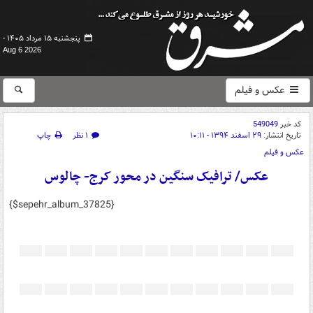
پنجشنبه ۱۵ مرداد ۱۴۰۵ -
Aug 6 2026
عکس و فیلم
کد خبر
549049
تاریخ انتشار:
۲۹ اسفند ۱۳۹۴ - ۱۰:۱۱
۱ نظر
چاپ
عکس و فیلم
عکس/ ترافیک سنگین در محور کرج- چالوس
{$sepehr_album_37825}