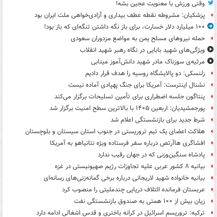
وقتی ورزش با معنویت عجین بشه!
پزشکیان: مشروطه نقطه عطف بیداری و آزادی‌خواهی ملت ایران بود
۱۰۰ میلیارد دلار خسارت، برای باز نگه داشتن تنگه‌ای که باز بود!
حمله نیروهای مسلح یمن به مواضع مزدوران سعودی
ویژگی‌های شهید بابایی در نگاه رهبر شهید انقلاب
مرثیه‌ی سوزناک مادر شهید دانش‌آموز مینابی
زلنسکی: دو پالایشگاه روسیه را هدف قرار دادیم
نشنال اینترست: آمریکا برای جنگ پهپادی آماده نیست
پنتاگون جلسه اضطراری برای تأمین تسلیحات برگزار می‌کند
پورجمشیدیان: اربعین ۱۴۰۵ با بالاترین سطح امنیت برگزار شد
شرط جدید برای بازنشستگی اعلام شد
هلاکت اعضای یک تیم تروریستی در جنوب استان سیستان و بلوچستان
افشاگری هاآرتص درباره سفر فرستاده ویژه نتانیاهو به آمریکا
پادشاه سنگین‌وزنی که در جهان رقیب ندارد
بیانیه ۸ کشور عربی علیه تجاوزات رژیم صهیونیستی در غزه
بیانیه خانواده شهید لاریجانی درباره برخی گمانه‌زنی‌های رسانه‌ای
عربستان فرمانده ائتلاف دریایی چندملیتی را منصوب کرد
زیان بیش از ۱۰۰ همتی به صندوق‌ بازنشستگی نفت
ترکیه: تروریسم اسرائیل در کرانه باختری و قدس اشغالی ادامه دارد