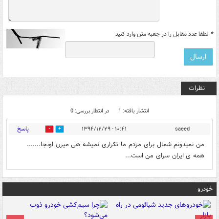
*
لطفا عدد مقابل را در جعبه متن وارد کنید
نظرات
انتشار یافته: 1
در انتظار بررسی: 0
پاسخ
۱۰:۴۱ - ۱۳۹۴/۱۲/۲۹
saeed
0
0
من نمیدونم شمال برای مردم ما تکراری نمیشه هی میرن اونجا.......
همه ی ایران سرای من است...
خودرو