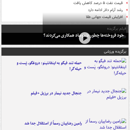
قیمت نفت ۵ درصد کاهش یافت
رشد آرام دلار ادامه دارد
افزایش قیمت جهانی طلا
فیلم برگزیده
خود فروخته‌ها چطور با موساد همکاری می‌کردند؟
برگزیده ورزشی
حمله تند فیگو به اینفانتینو: دروغگو، پَست‌ و
حیله‌گر!
جنجال جدید نیمار در برزیل +فیلم
رامین رضاییان رسماً از استقلال جدا شد