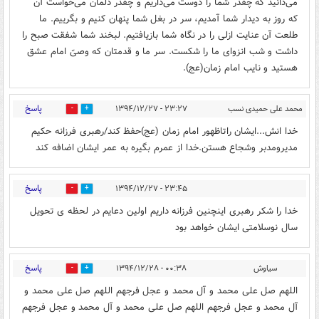
می‌دانید كه چقدر شما را دوست می‌داریم و چقدر دلمان می‌خواست آن
كه روز به دیدار شما آمدیم، سر در بغل شما پنهان كنیم و بگرییم. ما
طلعت آن عنایت ازلی را در نگاه شما بازیافتیم. لبخند شما شفقت صبح را
داشت و شب انزوای ما را شكست. سر ما و قدمتان كه وصیّ امام عشق
هستید و نایب امام زمان(عج).
پاسخ
محمد علی حمیدی نسب
۲۳:۲۷ - ۱۳۹۴/۱۲/۲۷
0
0
خدا انش...ایشان راتاظهور امام زمان (عج)حفظ کند/رهبری فرزانه حکیم
مدیرومدبر وشجاع هستن.خدا از عمرم بگیره به عمر ایشان اضافه کند
پاسخ
۲۳:۴۵ - ۱۳۹۴/۱۲/۲۷
0
0
خدا را شکر رهبری اینچنین فرزانه داریم اولین دعایم در لحظه ی تحویل
سال نوسلامتی ایشان خواهد بود
پاسخ
سیاوش
۰۰:۳۸ - ۱۳۹۴/۱۲/۲۸
0
0
اللهم صل علی محمد و آل محمد و عجل فرجهم اللهم صل علی محمد و
آل محمد و عجل فرجهم اللهم صل علی محمد و آل محمد و عجل فرجهم