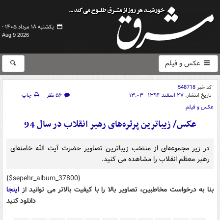
یکشنبه ۱۸ مرداد ۱۴۰۵ -
Aug 9 2026
عکس و فیلم
کد خبر
548718
تاریخ انتشار:
۲۷ اسفند ۱۳۹۴ - ۱۳:۰۳
۵۶ نظر
چاپ
عکس و فیلم
عکس/ زیباترین پرتره‌های رهبر انقلاب در سال 94
در زیر مجموعه‌ای از منتخب زیباترین تصاویر حضرت آیت الله خامنه‌ای
رهبر معظم انقلاب را مشاهده می کنید.
{$sepehr_album_37800}
بنا به درخواست مخاطبین، تصاویر بالا را با کیفیت بالاتر می توانید از
اینجا
دانلود کنید