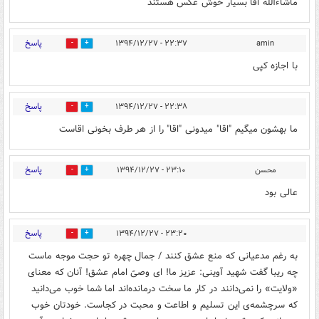
ماشاءالله اقا بسیار خوش عکس هستند
پاسخ
۲۲:۳۷ - ۱۳۹۴/۱۲/۲۷
amin
0
0
با اجازه کپی
پاسخ
۲۲:۳۸ - ۱۳۹۴/۱۲/۲۷
0
0
ما بهشون میگیم "اقا" میدونی "اقا" را از هر طرف بخونی اقاست
پاسخ
محسن
۲۳:۱۰ - ۱۳۹۴/۱۲/۲۷
0
0
عالی بود
پاسخ
۲۳:۲۰ - ۱۳۹۴/۱۲/۲۷
0
0
به رغم مدعیانی که منع عشق کنند / جمال چهره تو حجت موجه ماست
چه ریبا گفت شهید آوینی: عزیز ما! ای وصیّ امام عشق! آنان كه معنای
«ولایت» را نمی‌دانند در كار ما سخت درمانده‌اند اما شما خوب می‌دانید
كه سرچشمه‌ی این تسلیم و اطاعت و محبت در كجاست. خودتان خوب