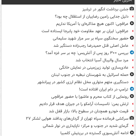
آخرین اخبار
جشن برداشت انگور در ترشیز
دلیل جدایی رامین رضاییان از استقلال چه بود؟
عراقچی: اکنون هیچ مذاکره‌ای با آمریکا نداریم
عراقچی: ایران بر عهد مقاومت خود پابرجا ایستاده است
حضور سخنگوی سپاه بر سر مزار شهید سلیمانی
عامل اصلی قتل حمیدرضا رجب‌زاده دستگیر شد
بررسی ۳۰۰ روز پس از آتش‌بس: چه بر سر غزه آمد؟
مرد سال والیبال آسیا انتخاب شد
عادی‌سازی تولید زیرزمینی در نمایش خانگی
حمله اسرائیل به شهرستان نبطیه در جنوب لبنان
دستگیری متهم متواری مخل نظام ارزی کشور در پیرانشهر
ترامپ در دام ایران افتاده است!
رونمایی از کتاب محرم و عاشورا با حضور عراقچی
ارتش یمن: تاسیسات آرامکو را در جیزان هدف قرار دادیم
قیمت خودرو همچنان در سطوح بالا؛ بازار قفل شد
سرکشی فرمانده سپاه تهران از گردان‌های پدافند هوایی لشکر ۲۷
گرمای شدید در جنوب و مرکز؛ ناپایداری در نوار شمالی
ادامه آتش‌سوزی گسترده در بریتیش کلمبیا