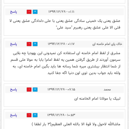
پاسخ
۰۱:۱۱ - ۱۳۹۴/۱۲/۲۸
0
0
عشق یعنی یک خمینی سادگی عشق یعنی با علی دلدادگی عشق یعنی لا
فتی الا علی عشق یعنی رهبرم "سید علی"
پاسخ
خاک پای امام خامنه ای
۰۱:۱۷ - ۱۳۹۴/۱۲/۲۸
0
0
مشرق از لفظ امام خامنه ای استفاده کن نمیدونی این یهودیا چه بلایی
سرمون آوردند از طریق گرفتن همین یه لفظ امام! بابا به مولا علی قسم
از شما انتظار بیشتری میره شما رسانه ها باید بگین امام خامنه ای، به
ولله باید جواب بدین توی اون دنیا اگه جفا کنید
پاسخ
محمد
۰۷:۱۵ - ۱۳۹۴/۱۲/۲۸
0
0
لبیک یا مولانا امام الخامنه ای
پاسخ
۱۰:۵۳ - ۱۳۹۴/۱۲/۲۸
0
0
ماشاالله لاحول ولا قوة الا بالله العلی العظیم(۳ بار لطفا )