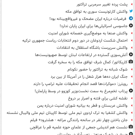
پشت پرده تغییر سرمربی تراکتور
واکنش کارتونیست سوری به توافق مکه
فرضیات درباره ایران مضحک و غیرواقع‌بینانه بود!
جاسوسی اسرائیلی‌ها برای ایران پایان ندارد!
واکنش صنعا به موضع‌گیری خصمانه شورای امنیت
احتمال شکست اردوغان در دور دوم انتخابات ریاست جمهوری ترکیه
واکنش سرپرست باشگاه استقلال به انتقادات
آتش‌سوزی گسترده در ارتفاعات لبنان توسط صهیونیست‌ها
کاریکاتور/ کمال شرف توافق مکه را به سخره گرفت
شوک شبانه به تراکتور با حضور نکونام
جنگ ایران ده‌ها هزار شغل را در آمریکا از بین برد
رویترز: دموکرات‌ها قصد انجام تحقیقات علیه ترامپ را دارند
پرتاب تخم‌مرغ به سمت نخست‌وزیر کوزوو در وسط پارلمان!
نقشه کشی برای فتنه و اصرار بر دروغ
واکنش عربستان و قطر به بیانیه شورای امنیت درباره یمن
واکنش کشفیا به ترک اردوی تیم ملی توسط کاپیتان تیم ملی والیبال نشسته
جان باختن چهار نفر در سانحه رانندگی مراغه - هشترود+ فیلم
نشست هم اندیشی جمعی از علمای حوزه علمیه قم با عراقچی
حریق در شهرک صنعتی نصیرآباد در بهارستان