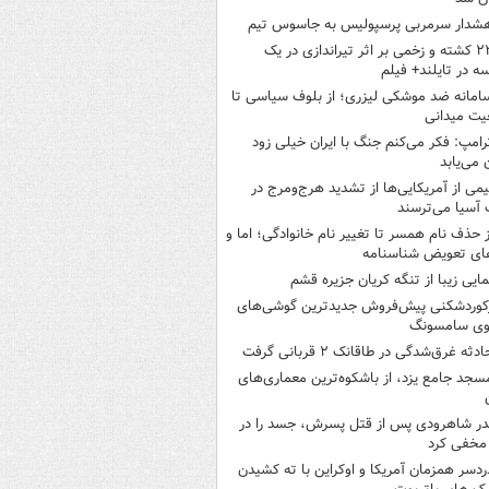
شدار سرمربی پرسپولیس به جاسوس تیم
۲۲ کشته و زخمی بر اثر تیراندازی در یک
ه در تایلند+ فیلم
امانه ضد موشکی لیزری؛ از بلوف سیاسی تا
یت میدانی
رامپ: فکر می‌کنم جنگ با ایران خیلی زود
ن می‌یابد
یمی از آمریکایی‌ها از تشدید هرج‌ومرج در
آسیا می‌ترسند
ز حذف نام همسر تا تغییر نام خانوادگی؛ اما و
ای تعویض شناسنامه
مایی زیبا از تنگه کریان جزیره قشم
کوردشکنی پیش‌فروش جدیدترین گوشی‌های
وی سامسونگ
ادثه غرق‌شدگی در طاقانک ۲ قربانی گرفت
سجد جامع یزد، از باشکوه‌ترین معماری‌های
در شاهرودی پس از قتل پسرش، جسد را در
مخفی کرد
ردسر همزمان آمریکا و اوکراین با ته کشیدن