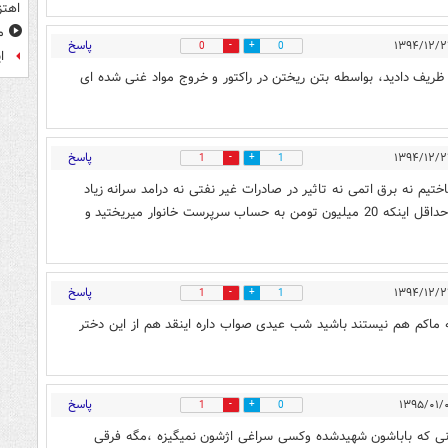
اهتز
م
پاسخ
0
0
ا
ریف دادید، بواسطه بتن ریختن در راکتور و خروج مواد غنی شده ای
پاسخ
1
1
م نه برق اتمی نه تاثیر در صادرات غیر نفتی نه درامد سرانه زیاد
شد نه پول بلوکه شده برگشت. از همه جنبه ها ضرر کردیم. حداقل اینکه 20 میلیون تومن به حساب سرپرست خانوار میریختید و
پاسخ
1
1
ه ماکم هم نیستند باشید شب عیدی صواب داره اینقد هم از این دختر
پاسخ
1
0
یرانی که باباشون شهیدشده وکسی سراغی اژشون نمیگیزه ،مگه فرقی