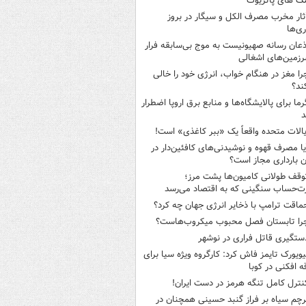
ک های پاتریوت
ثار مخرب مصرف الکل و سیگار در بروز
ری‌ها
ذعان رسانه صهیونیست به موج بی‌سابقه فرار
رزمین‌های اشغالی
را مغز در هنگام خواب، انرژی خود را خالی
ند؟
رما برای پالایشگاه‌ها و منابع برق اروپا اضطرار
د
یالات متحده واقعاً یک «ببر کاغذی» است!
یا مصرف قهوه و نوشیدنی‌های کافئین‌دار در
ن بارداری مجاز است؟
وقف طولانی کامیون‌ها پشت مرز؛
‌حساب سنگینی که به اقتصاد می‌رسد
ماقت ترامپ با ذخایر انرژی جهان چه کرد؟
را تابستان فصل محبوب میکروب‌هاست؟
ستگیری قاتل فراری در نوشهر
یویورک تایمز فاش کرد: کارگروه ویژه سیا برای
ه افکنی در کوبا
نترل کامل تنگه هرمز در دست ایران!
رچم سیاه بر فراز گنبد حسینی همچنان در