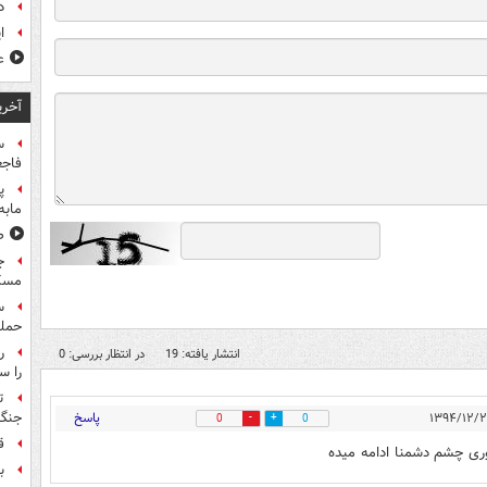
د
ا
ع
آخری
س
فاجع
پ
مابه
ص
ج
مسک
حمله
انتشار یافته: 19
در انتظار بررسی: 0
را س
ت
پاسخ
جنگ 
0
0
ق
کوری چشم دشمنا ادامه میده
بر