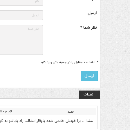
ایمیل
نظر شما *
*
لطفا عدد مقابل را در جعبه متن وارد کنید
نظرات
حمید
۱۰:۰۴ - ۱۳۹۴/۱۲/۲۷
مشاا... برا خودش خانمی شده باوقار انشاا... راه باباشو به 