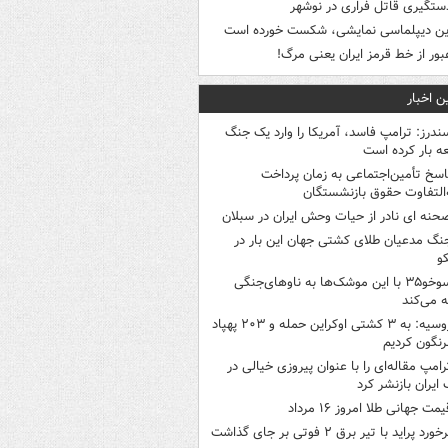
ستگیری قاتل فراری در نوشهر
ین دیپلماسی نمایشی، شکست خورده است
بور از خط قرمز ایران یعنی مرگ!
ن اخبار
ندرز: ترامپ فاسد، آمریکا را وارد یک جنگ
ه بار کرده است
اسخ تأمین‌اجتماعی به زمان پرداخت
‌التفاوت حقوق بازنشستگان
حنه ای نادر از حیات وحش ایران در سبلان
نگ مدعیان طلای کشتی جهان این بار در
و
سوخو۳۵ با این موشک‌ها به ناوهای‌جنگی
 می‌کند
روسیه: به ۳ کشتی اوکراین حمله و ۲۰۳ پهپاد
رنگون کردیم
رامپ مقاله‌ای را با عنوان پیروزی خیالی در
ایران بازنشر کرد
یمت جهانی طلا امروز ۱۶ مرداد
خورد پراید با تیر برق ۲ فوتی بر جای گذاشت