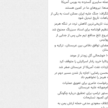
مله سایبری گسترده به بورس آمریکا
نعا: نیروهای ما در کمین‌ هستند
لگراف: جنگ علیه ایران ممکن است به یکی از
اهات تاریخ تبدیل شود
بت تاریخی‌ترین کاهش تردد در تنگه هرمز
نظیم قولنامه برای اسناد سبزرنگ ممنوع شد
روع تلخ مدافع تیم ملی پس از جدایی از
پولیس
مضای توافق دفاعی بین عربستان، ترکیه و
تان
ی گل زودتر از موعد
یتالیا خرید رادار اسرائیلی را متوقف کرد
اردات نفت آمریکا از عربستان صفر شد
حسن رضایی: اجازه باز شدن مسیر دوم در
 هرمز را نخواهیم داد
رخواست عامری برای تعویق عملیات
ام‌جویانه علیه عربستان
ستور ترامپ برای تحقیق درباره چگونگی
ی کمبود تسلیحات
ئتلاف سعودی مدعی حمله ارتش یمن به
ن شد