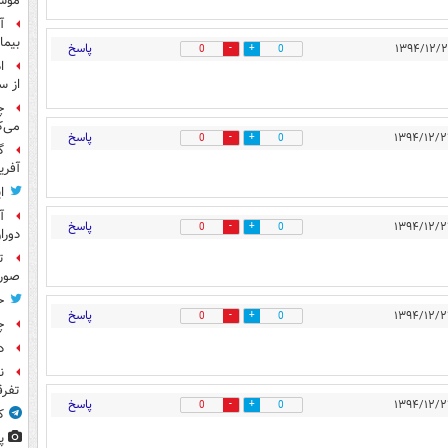
موش
آ
بیما
پاسخ
0
0
ا
از س
چ
می‌ک
پاسخ
0
0
گ
آفری
ا
آ
پاسخ
0
0
دورا
ت
صورت
ح
پاسخ
0
0
چ
د
ن
تفرق
پاسخ
0
0
ک
پ