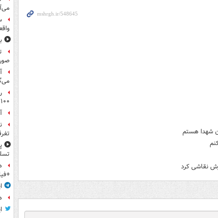
می‌آ
س
واقع
ب
ت
صورت
آ
می‌گ
ر
۱۰۰میلیون تومان!
آ
ن
ن شهدا هستم
تفرق
نم
پ
تسلی
ه
درش نقاشی كرد
+فیل
ا
ه
ا