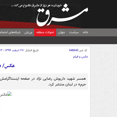
خانه
سیاست
جهان
تحولات منطقه
ورزش
شبکه‌های اجتماع
کد خبر
548645
تاریخ انتشار:
۲۷ اسفند ۱۳۹۴ - ۰۹:۱۳
عکس و فیلم
عکس/ «آ
همسر شهید داریوش رضایی نژاد در صفحه اینستاگرامش ت
حرم» در لبنان منتشر کرد.