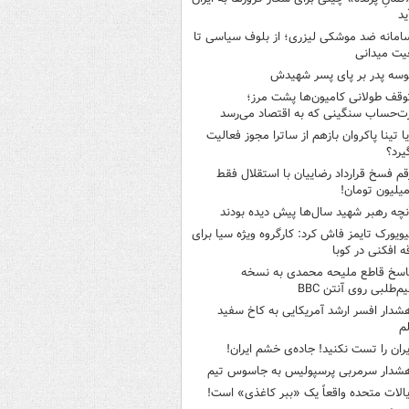
ید
امانه ضد موشکی لیزری؛ از بلوف سیاسی تا
یت میدانی
وسه‌ پدر بر پای پسر شهیدش
وقف طولانی کامیون‌ها پشت مرز؛
‌حساب سنگینی که به اقتصاد می‌رسد
یا تینا پاکروان بازهم از ساترا مجوز فعالیت
یرد؟
قم فسخ قرارداد رضاییان با استقلال فقط
نچه رهبر شهید سال‌ها پیش دیده بودند
یویورک تایمز فاش کرد: کارگروه ویژه سیا برای
ه افکنی در کوبا
اسخ قاطع ملیحه محمدی به نسخه
م‌طلبی روی آنتن BBC
شدار افسر ارشد آمریکایی به کاخ سفید
م
یران را تست نکنید! جاده‌ی خشم ایران!
شدار سرمربی پرسپولیس به جاسوس تیم
یالات متحده واقعاً یک «ببر کاغذی» است!