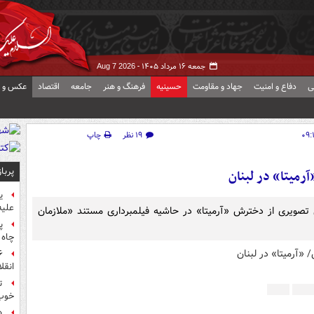
جمعه ۱۶ مرداد ۱۴۰۵ -
Aug 7 2026
ی
دفاع و امنیت
جهاد و مقاومت
حسینیه
فرهنگ و هنر
جامعه
اقتصاد
عکس و ف
۱۹ نظر
چاپ
پربا
رمیتا» در لبنان
ی
علیه
صویری از دخترش «آرمیتا» در حاشیه فیلمبرداری مستند «ملازمان
پ
چاه 
انقل
ت
خوب
«