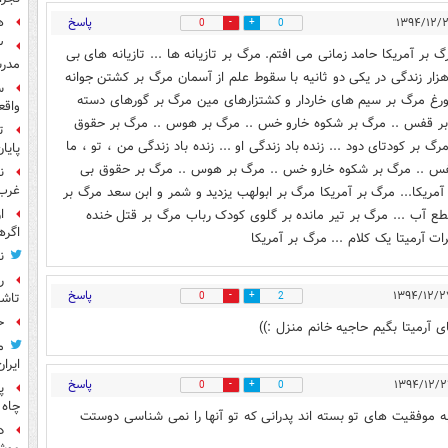
پاسخ
ه
0
0
 بر آمریکا حامد زمانی می افتم. مرگ بر تازیانه ها ... تازیانه های بی
مدرس
زار زندگی در یکی دو ثانیه با سقوط علم از آسمان مرگ بر کشتن جوانه
س
ورغ مرگ بر سیم های خاردار و کشتزارهای مین مرگ بر گورهای دسته
واقع
 بر قفس .. مرگ بر شکوه خارو خس .. مرگ بر هوس .. مرگ بر حقوق
ت
ر کودتای دود ... زنده باد زندگی او ... زنده باد زندگی من ، تو ، ما
پایا
 قفس .. مرگ بر شکوه خارو خس .. مرگ بر هوس .. مرگ بر حقوق بی
ن
غرب 
آمریکا... مرگ بر آمریکا مرگ بر ابولهب یزدید و شمر و ابن سعد مرگ بر
 قطع آب ... مرگ بر تیر مانده بر گلوی کودک رباب مرگ بر قتل خنده
ا
اگره
آرمیتا یک کلام ... مرگ بر آمریکا
ن
ر
پاسخ
0
2
تاش
ح
 آرمیتا بگیم حاجیه خانم منزل :))
م
ایران
پاسخ
0
0
پ
چاه 
به موفقیت های تو بسته اند پدرانی که تو آنها را نمی شناسی دوستت
د