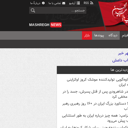
RSS
آرشیو
تماس با ما
دربارهٔ ما
MASHREGH
NEWS
یلم
دیدگاه
پیوندها
بازار
زدیدترین ها
اوه‌گویی تولیدکننده موشک کروز اوکراینی
 ایران
در شاهرودی پس از قتل پسرش، جسد را در
مخفی کرد
۶ دستاورد بزرگ ایران در ۱۶۰ روز رهبری رهبر
اب
رامپ: همه چیز درباره ایران به طور استثنایی
 پیش می‌رود
کمانِ پرنده» چینی برای شکار کروزها به ایران