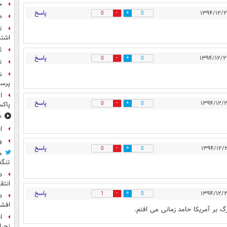
ح
پاسخ
0
0
ص
ت
اشتب
ث
پاسخ
0
0
ت
ش
پرس
ا
پاسخ
0
0
پاکس
۱۰ خوشحال
ا
و
پاسخ
0
0
م
تنگه
د
انتق
پاسخ
1
0
د
افشا
گ بر آمریکا حامد زمانی می افتم.
ا
نجرا