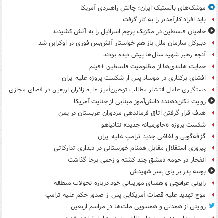
موشک‌های بالستیک ایران؛ چالش راهبردی آمریکا
باید افراد کارآمدتر را به کار گرفت
حامیان فلسطین در مکزیک پرچم اسرائیل را به آتش کشیدند
دبیرکل سازمان ملل باز هم خواستار آتش‌بس فوری در اوکراین شد
آنچه رهبر شهید سال‌ها پیش دیده بودند
حمایت هلندی‌ها از مظلومیت فلسطین +فیلم
افشای برکناری در موساد پس از شکست پروژه علیه ایران
دستگیری عامل انتشار مطالب توهین‌آمیز علیه زائران اربعین در فضای مجازی
روایت تکان‌دهنده دانش‌آموز مینابی از جنایت آمریکا
هدف قرار گرفتن اتاق‌ فرماندهی مزدوران عربستان در یمن
شکست پروژه «خاورمیانه جدید» نتانیاهو
گزافه‌گویی و لفاظی جدید ترامپ علیه ایران
پیروزی استقلال مقابل همنام خوزستانی در دیداری تدارکاتی
انفجار در حومه دمشق چند کشته و زخمی برجا گذاشت
بوسه‌ پدر بر پای پسر شهیدش
رایزنی عراقچی و همتای موریتانی خود درباره تحولات منطقه
موج تهدید علیه قضات آمریکایی پس از صدور حکم علیه ترامپ
روایتی از همدلی و همسویی ملت‌ها در مراسم اربعین