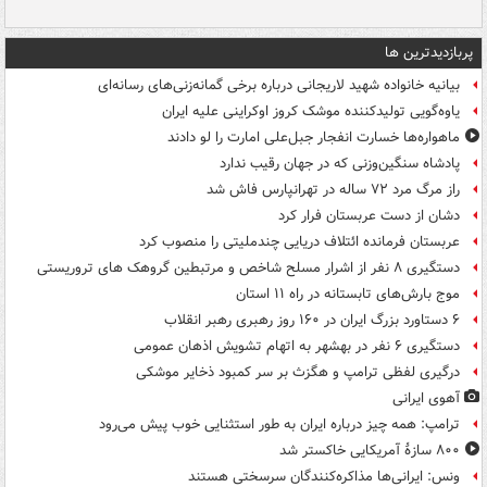
پربازدیدترین ها
بیانیه خانواده شهید لاریجانی درباره برخی گمانه‌زنی‌های رسانه‌ای
یاوه‌گویی تولیدکننده موشک کروز اوکراینی علیه ایران
ماهواره‌ها خسارت انفجار جبل‌علی امارت را لو دادند
پادشاه سنگین‌وزنی که در جهان رقیب ندارد
راز مرگ مرد ۷۲ ساله در تهرانپارس فاش شد
دشان از دست عربستان فرار کرد
عربستان فرمانده ائتلاف دریایی چندملیتی را منصوب کرد
دستگیری ۸ نفر از اشرار مسلح شاخص و مرتبطین گروهک های تروریستی
موج بارش‌های تابستانه در راه ۱۱ استان
۶ دستاورد بزرگ ایران در ۱۶۰ روز رهبری رهبر انقلاب
دستگیری ۶ نفر در بهشهر به اتهام تشویش اذهان عمومی
درگیری لفظی ترامپ و هگزث بر سر کمبود ذخایر موشکی
آهوی ایرانی
ترامپ: همه چیز درباره ایران به طور استثنایی خوب پیش می‌رود
۸۰۰ سازۀ آمریکایی خاکستر شد
ونس: ایرانی‌ها مذاکره‌کنندگان سرسختی هستند