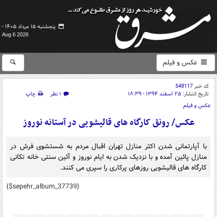
پنجشنبه ۱۵ مرداد ۱۴۰۵ -
Aug 6 2026
عکس و فیلم
کد خبر
548117
تاریخ انتشار:
۲۵ اسفند ۱۳۹۴ - ۱۸:۳۹
۱ نظر
چاپ
عکس و فیلم
عکس/ رونق کارگاه های قالیشویی در آستانه نوروز
با آپارتمانی شدن اکثر منازل تهران اقبال مردم به شستشوی فرش در
منازل پائین آمده و با نزدیک شدن به ایام نوروز و آئین سنتی خانه تکانی
کارگاه های قالیشویی روزهای پرکاری را سپری می کنند.
{$sepehr_album_37739}