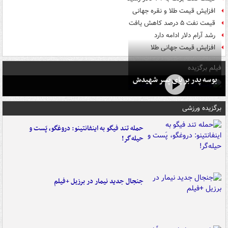
افزایش قیمت طلا و نقره جهانی
قیمت نفت ۵ درصد کاهش یافت
رشد آرام دلار ادامه دارد
افزایش قیمت جهانی طلا
فیلم برگزیده
بوسه‌ پدر بر پای پسر شهیدش
برگزیده ورزشی
حمله تند فیگو به اینفانتینو: دروغگو، پَست‌ و
حیله‌گر!
جنجال جدید نیمار در برزیل +فیلم