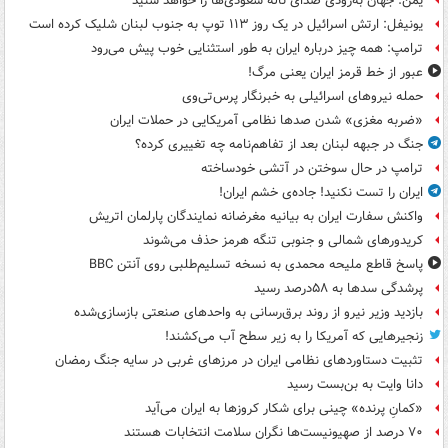
یمن: جهان به‌زودی صدای ناله سعودی‌ها را خواهد شنید
یونیفل: ارتش اسرائیل در یک روز ۱۱۳ توپ به جنوب لبنان شلیک کرده است
ترامپ: همه چیز درباره ایران به طور استثنایی خوب پیش می‌رود
عبور از خط قرمز ایران یعنی مرگ!
حمله نیروهای اسرائیلی به خبرنگار پرس‌تی‌وی
«ضربه مغزی» شدن صدها نظامی آمریکایی در حملات ایران
جنگ در جبهه لبنان بعد از تفاهم‌نامه چه تغییری کرده؟
ترامپ در حال سوختن در آتشی خودساخته
ایران را تست نکنید! جاده‌ی خشم ایران!
واکنش سفارت ایران به بیانیه مغرضانه نمایندگان پارلمان اتریش
کریدورهای شمالی و جنوبی تنگه هرمز حذف می‌شوند
پاسخ قاطع ملیحه محمدی به نسخه تسلیم‌طلبی روی آنتن BBC
پرشدگی سدها به ۵۸درصد رسید
بازدید وزیر نیرو از روند برق‌رسانی به واحدهای صنعتی بازسازی‌شده
زنجیرهایی که آمریکا را به زیر سطح آب می‌کشند!
تثبیت دستاوردهای نظامی ایران در مرزهای غربی در سایه جنگ رمضان
دانا وایت به بن‌بست رسید
«کمانِ پرنده» چینی برای شکار کروزها به ایران می‌آید
۷۰ درصد از صهیونیست‌ها نگران سلامت انتخابات هستند