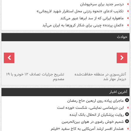
دردسر جدید برای سرخپوشان
تکذیب ادعای «نحوه ردزنی محل استقرار شهید لاریجانی»
ماهواره ایرانی که از سد ابرها عبور می‌کند
«کمانِ پرنده» چینی برای شکار کروزها به ایران می‌آید
حوادث
تصادف مرگبار در محور اهواز–شوش ۲
آتش‌سوزی در منطقه حفاظت‌شده
تشریح جزئیات تصادف ۱۲ خودرو با ۱۹
پا
دیزمار مهار شد
مصدوم
آخرین اخبار
ماجرای پیاده روی اربعین حاج رمضان
این دیپلماسی نمایشی، شکست خورده است
روایت پزشکیان از انحلال بانک آینده
شمیم خوش رضوی در هوای بین‌الحرمین
هشدار افسر ارشد آمریکایی به کاخ سفید +فیلم