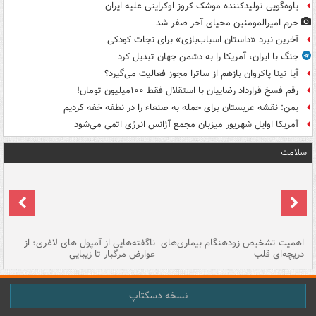
یاوه‌گویی تولیدکننده موشک کروز اوکراینی علیه ایران
حرم امیرالمومنین محیای آخر صفر شد
آخرین نبرد «داستان اسباب‌بازی» برای نجات کودکی
جنگ با ایران، آمریکا را به دشمن جهان تبدیل کرد
آیا تینا پاکروان بازهم از ساترا مجوز فعالیت می‌گیرد؟
رقم فسخ قرارداد رضاییان با استقلال فقط ۱۰۰میلیون تومان!
یمن: نقشه عربستان برای حمله به صنعاء را در نطفه خفه کردیم
آمریکا اوایل شهریور میزبان مجمع آژانس انرژی اتمی می‌شود
سلامت
اهمیت تشخیص زودهنگام بیماری‌های
ناگفته‌هایی از آمپول های لاغری؛ از
دریچه‌ای قلب
عوارض مرگبار تا زیبایی
تا
نسخه دسکتاپ