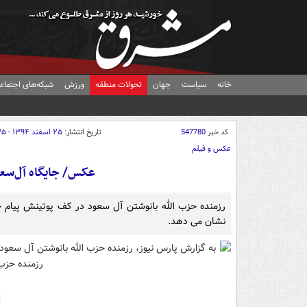
خانه
سیاست
جهان
تحولات منطقه
ورزش
شبکه‌های اجتماع
کد خبر
547780
تاریخ انتشار:
۲۵ اسفند ۱۳۹۴ - ۰۸:۳۵
عکس و فیلم
عکس/ جایگاه آل‌سعو
رزمنده حزب الله بانوشتن آل سعود در کف پوتینش پیام خا
نشان می دهد.