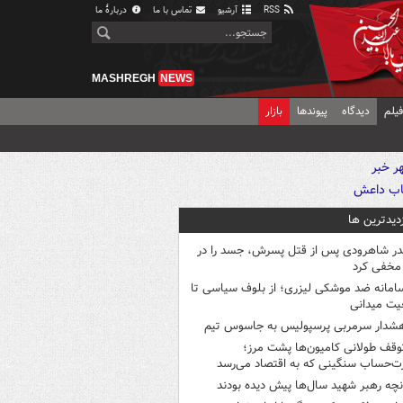
RSS
آرشیو
تماس با ما
دربارهٔ ما
MASHREGH
NEWS
یلم
دیدگاه
پیوندها
بازار
زدیدترین ها
در شاهرودی پس از قتل پسرش، جسد را در
مخفی کرد
امانه ضد موشکی لیزری؛ از بلوف سیاسی تا
یت میدانی
شدار سرمربی پرسپولیس به جاسوس تیم
وقف طولانی کامیون‌ها پشت مرز؛
‌حساب سنگینی که به اقتصاد می‌رسد
نچه رهبر شهید سال‌ها پیش دیده بودند