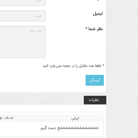
ایمیل
نظر شما *
*
لطفا عدد مقابل را در جعبه متن وارد کنید
نظرات
ایرانی
۰۹:۰۷ - ۱۳۹۴/۱۲/۲۵
خخخخخخخخخخخخخخخ دمت گرم.