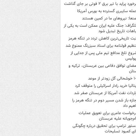
خورد پراید با تیر برق ۲ فوتی بر جای گذاشت
مله سایبری گسترده به بورس آمریکا
نعا: نیروهای ما در کمین‌ هستند
لگراف: جنگ علیه ایران ممکن است به یکی از
اهات تاریخ تبدیل شود
بت تاریخی‌ترین کاهش تردد در تنگه هرمز
نظیم قولنامه برای اسناد سبزرنگ ممنوع شد
روع تلخ مدافع تیم ملی پس از جدایی از
پولیس
مضای توافق دفاعی بین عربستان، ترکیه و
تان
ی گل زودتر از موعد
یتالیا خرید رادار اسرائیلی را متوقف کرد
اردات نفت آمریکا از عربستان صفر شد
جازه باز شدن مسیر دوم در تنگه هرمز را
هیم داد
رخواست عامری برای تعویق عملیات
ام‌جویانه علیه عربستان
ستور ترامپ برای تحقیق درباره چگونگی
ی کمبود تسلیحات