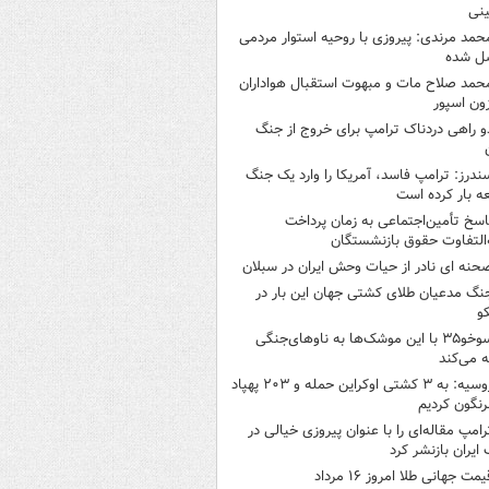
نی
حمد مرندی: پیروزی با روحیه استوار مردمی
ل شده
حمد صلاح مات و مبهوت استقبال هواداران
زون اسپور
و راهی دردناک ترامپ برای خروج از جنگ
ندرز: ترامپ فاسد، آمریکا را وارد یک جنگ
ه بار کرده است
اسخ تأمین‌اجتماعی به زمان پرداخت
‌التفاوت حقوق بازنشستگان
حنه ای نادر از حیات وحش ایران در سبلان
نگ مدعیان طلای کشتی جهان این بار در
و
سوخو۳۵ با این موشک‌ها به ناوهای‌جنگی
 می‌کند
روسیه: به ۳ کشتی اوکراین حمله و ۲۰۳ پهپاد
رنگون کردیم
رامپ مقاله‌ای را با عنوان پیروزی خیالی در
ایران بازنشر کرد
یمت جهانی طلا امروز ۱۶ مرداد