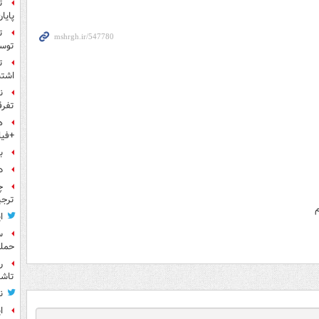
ت
پایا
ت
توس
ت
اشتب
ن
تفرق
ه
+فیل
بر
د
چ
ترجی
م
ا
حمله
ر
تاش
ن
ا