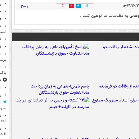
بر
پاسخ
0
0
ح
هابی به مقدسات ما توهین کنند .
ص
ت
اشتب
ث
ت
ش
پرس
ا
پاکس
۱۰ خوشحال
ه از رفاقت دو فرمانده‌
پاسخ تأمین‌اجتماعی به زمان پرداخت
ا
مابه‌التفاوت حقوق بازنشستگان
و
ا
نخوا
د
انتق
د
افشا