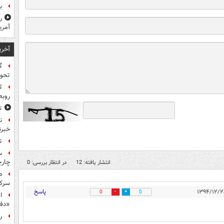
ب
ر
آمری
آخری
گ
تحول
ک
روبه
ت
ن
خبرن
ت
س
چار
انتشار یافته: 12
در انتظار بررسی: 0
ط
سرکو
پاسخ
0
0
ا
«دف
ر