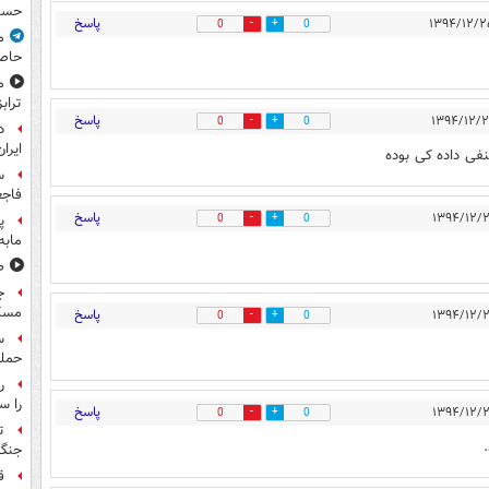
حسی
پاسخ
0
0
م
حاص
م
تراب
پاسخ
0
0
د
ایران
نفی داده کی بوده
س
فاجع
پاسخ
0
0
پ
مابه
ص
ج
مسک
پاسخ
0
0
حمله
را س
پاسخ
0
0
ت
جنگ 
ق