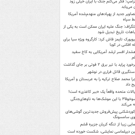
رامپ: فکر می‌کنم جنگ با ایران خیلی زود
ن می‌یابد
صاویر جدید از پهپادهای منهدم‌شده آمریکا
ط سپاه
لگراف: جنگ علیه ایران ممکن است به یکی از
اهات تاریخ تبدیل شود
یویورک تایمز فاش کرد: کارگروه ویژه سیا برای
ه افکنی در کوبا
شدار افسر ارشد آمریکایی به کاخ سفید
م
خورد پراید با تیر برق ۲ فوتی بر جای گذاشت
ستگیری قاتل فراری در نوشهر
را محمد صلاح ترکیه را به عربستان و آمریکا
ح داد
یالات متحده واقعاً یک «ببر کاغذی» است!
سوخو۳۵ با این موشک‌ها به ناوهای‌جنگی
 می‌کند
کوردشکنی پیش‌فروش جدیدترین گوشی‌های
وی سامسونگ
مایی زیبا از تنگه کریان جزیره قشم
ین دیپلماسی نمایشی، شکست خورده است