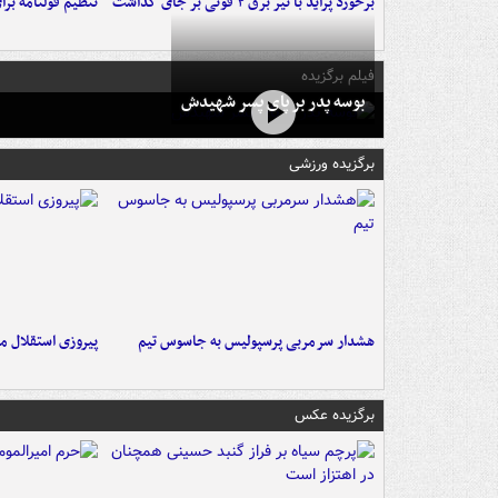
برخورد پراید با تیر برق ۲ فوتی بر جای گذاشت
تنظیم قولنامه بر
فیلم برگزیده
بوسه‌ پدر بر پای پسر شهیدش
برگزیده ورزشی
هشدار سرمربی پرسپولیس به جاسوس تیم
پیروزی استقلال م
برگزیده عکس