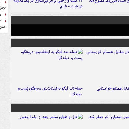
ای اسناد سبزرنگ ممنوع شد
۲۲ کشته و زخمی بر اثر تیراندازی در یک مدرسه
ا
در تایلند+ فیلم
نجرا
ه
مدرس
قابل همنام خوزستانی
حمله تند فیگو به اینفانتینو: دروغگو، پَست‌ و
حیله‌گر!