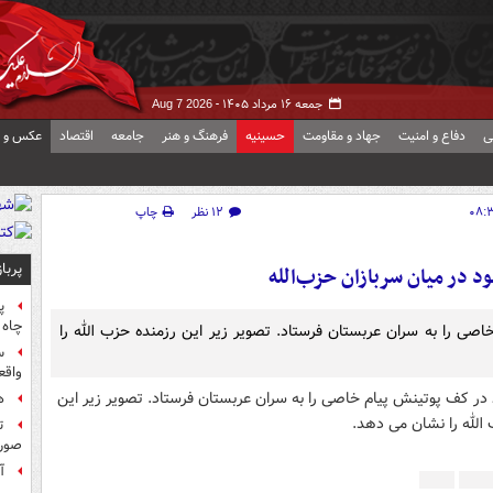
جمعه ۱۶ مرداد ۱۴۰۵ -
Aug 7 2026
ی
دفاع و امنیت
جهاد و مقاومت
حسینیه
فرهنگ و هنر
جامعه
اقتصاد
عکس و ف
۱۲ نظر
چاپ
پربا
د در میان سربازان حزب‌الله
پ
چاه 
صی را به سران عربستان فرستاد. تصویر زیر این رزمنده حزب الله را
س
واقع
ه
ت
صورت
آ