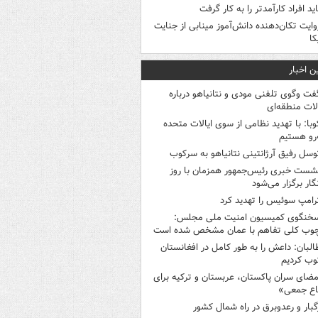
اید افراد کارآمدتر را به کار گرفت
وایت تکان‌دهنده دانش‌آموز مینابی از جنایت
کا
ن اخبار
فت وگوی تلفنی مودی و نتانیاهو درباره
ات منطقه‌ای
وبا: با تهدید نظامی از سوی ایالات متحده
‌رو هستیم
وسل رفیق آرژانتینی نتانیاهو به سرکوب
شست خبری رئیس‌جمهور همزمان با روز
گار برگزار می‌شود
رامپ سوئیس را تهدید کرد
خنگوی کمیسیون امنیت ملی مجلس:
چوب کلی تفاهم با عمان مشخص شده است
البان: داعش را به طور کامل در افغانستان
ب کردیم
مضای سران پاکستان، عربستان و ترکیه برای
اع جمعی»
گبار و رعدوبرق در راه شمال کشور