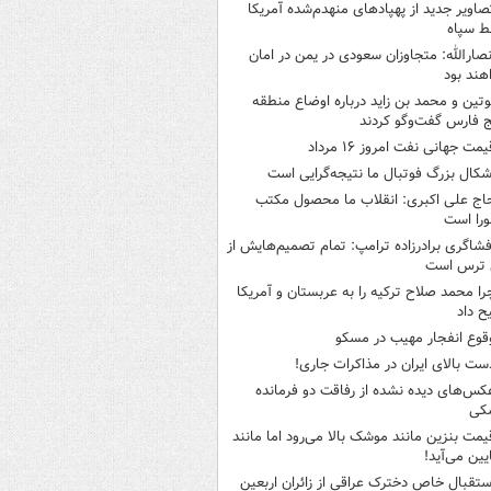
صاویر جدید از پهپادهای منهدم‌شده آمریکا
ط سپاه
نصارالله: متجاوزان سعودی در یمن در امان
هند بود
وتین و محمد بن زاید درباره اوضاع منطقه
 فارس گفت‌وگو کردند
یمت جهانی نفت امروز ۱۶ مرداد
شکال بزرگ فوتبال ما نتیجه‌گرایی است
اج علی اکبری: انقلاب ما محصول مکتب
را است
فشاگری برادرزاده ترامپ: تمام تصمیم‌هایش از
 ترس است
را محمد صلاح ترکیه را به عربستان و آمریکا
ح داد
قوع انفجار مهیب در مسکو
ست بالای ایران در مذاکرات جاری!
کس‌های دیده نشده از رفاقت دو فرمانده‌
کی
یمت بنزین مانند موشک بالا می‌رود اما مانند
ایین می‌آید!
ستقبال خاص دخترک عراقی از زائران اربعین