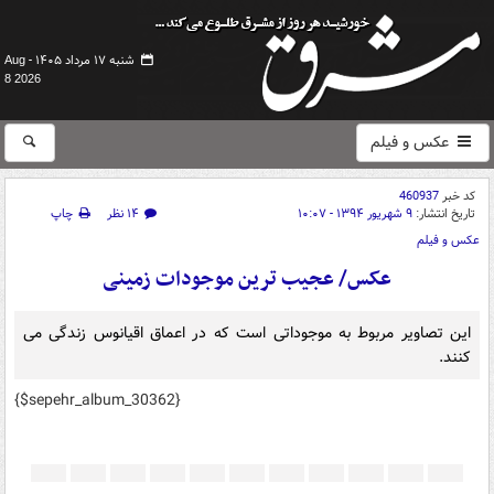
شنبه ۱۷ مرداد ۱۴۰۵ -
Aug
8 2026
عکس و فیلم
کد خبر
460937
تاریخ انتشار:
۹ شهریور ۱۳۹۴ - ۱۰:۰۷
۱۴ نظر
چاپ
عکس و فیلم
عکس/ عجیب ترین موجودات زمینی
این تصاویر مربوط به موجوداتی است که در اعماق اقیانوس زندگی می
کنند.
{$sepehr_album_30362}