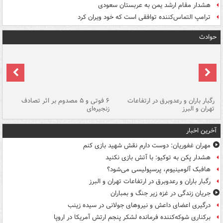
هشدار مقام ارشد یمن به عربستان سعودی
ترامپ التماس‌کننده توافقی است که خود ویران کرد
حوادث
رگبار باران و رعدوبرق در ارتفاعات
۶ فوتی و ۵ مصدوم بر اثر تصادف
گر
تهران و البرز
زنجیره‌ای
قط
آخرین اخبار
مهران غفوریان: دوست دارم نقش شهید بازی کنم
هشدار پکن به توکیو: با آتش بازی نکنید
هافبک آلومینیوم، پرسپولیسی می‌شود؟
رگبار باران و رعدوبرق در ارتفاعات تهران و البرز
جریان زندگی در غزه زیر جنگ و بمباران
درگیری اعضای داعش و نیروهای جولانی در سیده زینب
برکناری شوکه‌کننده فرمانده لشکر پنجم ارتش آمریکا در اروپا