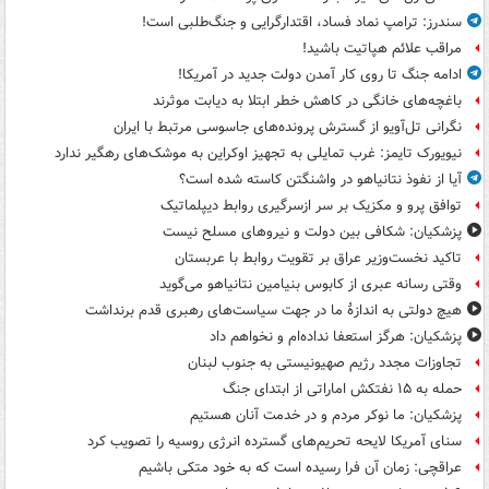
سندرز: ترامپ نماد فساد، اقتدارگرایی و جنگ‌طلبی است!
مراقب علائم هپاتیت باشید!
ادامه جنگ تا روی کار آمدن دولت جدید در آمریکا!
باغچه‌های خانگی در کاهش خطر ابتلا به دیابت موثرند
نگرانی تل‌آویو از گسترش پرونده‌های جاسوسی مرتبط با ایران
نیویورک تایمز: غرب تمایلی به تجهیز اوکراین به موشک‌های رهگیر ندارد
آیا از نفوذ نتانیاهو در واشنگتن کاسته شده است؟
توافق پرو و مکزیک بر سر ازسرگیری روابط دیپلماتیک
پزشکیان: شکافی بین دولت و نیروهای مسلح نیست
تاکید نخست‌وزیر عراق بر تقویت روابط با عربستان
وقتی رسانه عبری از کابوس بنیامین نتانیاهو می‌گوید
هیچ دولتی به اندازۀ ما در جهت سیاست‌های رهبری قدم برنداشت
پزشکیان: هرگز استعفا نداده‌ام و نخواهم داد
تجاوزات مجدد رژیم صهیونیستی به جنوب لبنان
حمله به ۱۵ نفتکش‌ اماراتی از ابتدای جنگ
پزشکیان: ما نوکر مردم و در خدمت آنان هستیم
سنای آمریکا لایحه تحریم‌های گسترده انرژی روسیه را تصویب کرد
عراقچی: زمان آن فرا رسیده است که به خود متکی باشیم