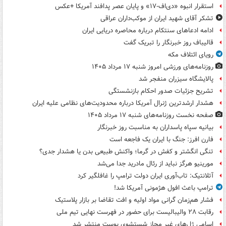
استقرار انبوه «دی‌اف‑۱۷» و پایان عصر پدافند آمریکا +عکس
تشکر آقای شهید ایران از موکب‌داران عراقی
ادامه ادعاهای سنتکام درباره محاصره دریایی ایران
قالیباف روز خبرنگار را تبریک گفت
رویای ائتلاف مکه
روزنامه‌های ورزشی امروز ‌شنبه ۱۷ مرداد ۱۴۰۵
پالایشگاه سیزران منفجر شد
تشریح جزئیات صدور احکام بازنشستگی
هشدار ارشدترین ژنرال آمریکا درباره محدودیت‌های نظامی علیه ایران
صفحه نخست روزنامه‌های شنبه ۱۷ مرداد ۱۴۰۵
بیانیه سپاه پاسداران به مناسبت روز خبرنگار
فارن افرز: جنگ با ایران یک فاجعه است
تنگی انگشتر و کفش در گرما؛ واکنش طبیعی بدن یا هشدار جدی؟
مورینیو هرگز نباید از رئال مادرید جدا می‌شد
آتلانتیک: تاب‌آوری ایران دولت ترامپ را غافلگیر کرد
ترامپ باعث افول هژمونی آمریکا شد!
فشار هم‌زمان گرانی مواد اولیه و افت تقاضا بر بازار پلاستیک
رقابت ۲۸ والیبالیست برای حضور در فهرست نهایی تیم ملی
اسامی ژل‌های غیر مجاز شستشوی پوست منتشر شد