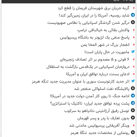
گربه جریان برق شهرستان فریمان را قطع کرد
شاید روسیه، آمریکا را در ایران زمین‌گیر کند!
درگیر شدن گردشگر اسپانیایی با نظامی صهیونیست
واکنش بقائی به خیالبافی ترامپ
پاسخ منفی یک لژیونر به باشگاه پرسپولیس
انفجار بزرگ در شهر المخا یمن
ماموریت در حال پایان است!
۶ فوتی و ۵ مصدوم بر اثر تصادف زنجیره‌ای
دروازه‌بان اسپانیایی در یک‌قدمی بازگشت به استقلال
ادعای بسنت درباره توافق ایران و آمریکا
اثر جدید کارتونیست سوری با عنوان مدیریت جدید تنگه هرمز
پالایشگاه نفت اسلواکی منفجر شد
ادامه جنگ تا روی کار آمدن دولت جدید در آمریکا!
پشت پرده توافق جدید ایران؛ تاکتیک یا استراتژی؟
توسل رفیق آرژانتینی نتانیاهو به سرکوب
بدون تعارف با پدر و پسر قهرمان
وینگر آفریقایی پرسپولیس ماندنی شد
رونمایی از مختصات جدید تنگۀ هرمز