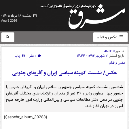
یکشنبه ۱۸ مرداد ۱۴۰۵ -
Aug 9 2026
عکس و فیلم
کد خبر
460110
تاریخ انتشار:
۷ شهریور ۱۳۹۴ - ۱۴:۴۴
۰ نظر
چاپ
عکس و فیلم
عکس/ نشست کمیته سیاسی ایران و آفریقای جنوبی
ششمین نشست کمیته سیاسی جمهوری اسلامی ایران و آفریقای جنوبی با
حضور چهار معاون وزیر و ۳۰ نفر از مدیران وزارتخانه‌های مختلف آفریقای
جنوبی در محل دفتر مطالعات سیاسی و بین‌المللی وزارت امور خارجه صبح
امروز در تهران آغاز شد.
{$sepehr_album_30288}