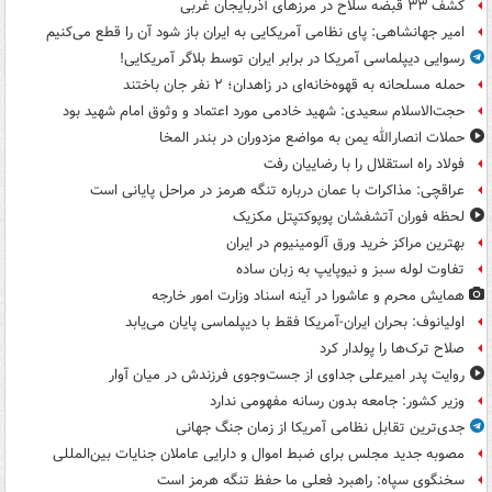
کشف ۳۳ قبضه سلاح در مرزهای آذربایجان غربی
امیر جهانشاهی: پای نظامی آمریکایی به ایران باز شود آن را قطع می‌کنیم
رسوایی دیپلماسی آمریکا در برابر ایران توسط بلاگر آمریکایی!
حمله مسلحانه به قهوه‌خانه‌ای در زاهدان؛ ۲ نفر جان باختند
حجت‌الاسلام سعیدی: شهید خادمی مورد اعتماد و وثوق امام شهید بود
حملات انصارالله یمن به مواضع مزدوران در بندر المخا
فولاد راه استقلال را با رضاییان رفت
عراقچی: مذاکرات با عمان درباره تنگه هرمز در مراحل پایانی است
لحظه فوران آتشفشان پوپوکتپتل مکزیک
بهترین مراکز خرید ورق آلومینیوم در ایران
تفاوت لوله سبز و نیوپایپ به زبان ساده
همایش محرم و عاشورا در آینه اسناد وزارت امور خارجه
اولیانوف: بحران ایران-آمریکا فقط با دیپلماسی پایان می‌یابد
صلاح ترک‌ها را پولدار کرد
روایت پدر امیرعلی جداوی از جست‌وجوی فرزندش در میان آوار
وزیر کشور: جامعه بدون رسانه مفهومی ندارد
جدی‌ترین تقابل نظامی آمریکا از زمان جنگ جهانی
مصوبه جدید مجلس برای ضبط اموال و دارایی عاملان جنایات بین‌المللی
سخنگوی سپاه: راهبرد فعلی ما حفظ تنگه هرمز است