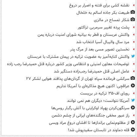
نقشه کشی برای فتنه و اصرار بر دروغ
طبیعت بکر جاده اسالم به خلخال
شکار تمساح در مالزی
پشت پرده تغییر سرمربی تراکتور
واکنش عربستان و قطر به بیانیه شورای امنیت درباره یمن
مرد سال والیبال آسیا انتخاب شد
نخستین تصویر مسی بعد از مرگ پدر
واکنش کنایه‌آمیز به عضویت ترکیه در پیمان مشترک با عربستان
توضیحات معاون امنیتی و انتظامی وزیر کشور درباره قتل حمیدرضا رجب زاده
عامل اصلی قتل حمیدرضا رجب‌زاده دستگیر شد
سرکشی فرمانده سپاه تهران از گردان‌های پدافند هوایی لشکر ۲۷
عراقچی: اکنون هیچ مذاکره‌ای با آمریکا نداریم
رویای اف-۳۵ ترکیه در بن‌بست
آمریکا نتوانست؛ دیگران هم نمی توانند
سرنگون‌کردن پهپاد اوکراینی با آتش رگبار روس‌ها
راز عبور مخفی جنگنده‌های ایرانی از چشم دشمن
از مظلوم‌نمایی براندازها تا افشای دروغ مراد ویسی
قله دماوند در تابستان سفیدپوش شد!