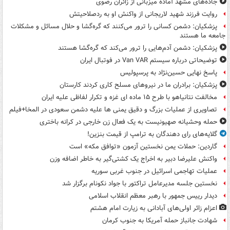
جاده‌های مشهد آماده میزبانی از زائران رضوی
روایت فرزند شهید لاریجانی از واکنش او به ردصلاحیتش
پزشکیان: دشمن کسانی را ترور می‌کنند که گره‌گشا و حلال مسائل و مشکلات
جامعه ما هستند
پزشکیان: دشمن آدم‌هایی را ترور می‌کند که گره‌گشا هستند
توضیحاتی درباره سیستم Van VAR در فوتبال ایران
پاسخ نهایی حسین‌نژاد به پرسپولیس
پزشکیان: برادران ما در نیروهای مسلح کاری کردند کارستان
مخالفت نتانیاهو با طرح ۱۵ ماده ای غزه و تکرار لفاظی علیه ایران
تصاویری از عملیات بزرگ و دقیق یمنی ها علیه دشمن سعودی در المخا+فیلم
حمله وحشیانه صهیونیست به یک فعال زن خارجی در کرانه باختری
گلایه‌های رای دهندگان به ترامپ از قیمت بنزین!
گاردین: حملات یمن نخستین آزمون «توافق مکه» است
واکنش علیرضا دبیر به اخراج یک کشتی‌گیر به خاطر اضافه وزن
عملیات تهاجمی اسرائیل در جنوب غربی سوریه
نخستین جلسه مدیرعامل تراکتور با جواد نکونام برگزار شد
دیدار رییس جمهور با رهبر معظم انقلاب اسلامی
اعزام زائر اولی‌های آبادانی به زیارت امام هشتم
شهادت جانباز حمله آمریکا به جنوب کرمان