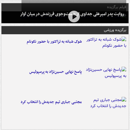
فیلم برگزیده
روایت پدر امیرعلی جداوی از جست‌وجوی فرزندش در میان آوار
برگزیده ورزشی
شوک شبانه به تراکتور با حضور نکونام
پاسخ نهایی حسین‌نژاد به پرسپولیس
مجتبی جباری تیم جدیدش را انتخاب کرد