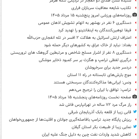
شنیده شدن صدای دو انفجار در نزدیکی تنگه هرمز
تکذیب شایعه معافیت سربازان فراری
روزنامه‌های ورزشی امروز پنج‌شنبه ۱۵ مرداد ۱۴۰۵
دستگیری ۶ نفر در بهشهر به اتهام تشویش اذهان عمومی
فیفا توهین‌کنندگان به اینفانتینو را تهدید کرد
اعتراف ارتش اسرائیل به هلاکت ۲ افسر در تله انفجاری حزب‌الله
بغداد: نباید از خاک عراق به کشورهای دیگر حمله شود
دستگیری ۸ نفر از اشرار مسلح شاخص و مرتبطین گروهک های تروریستی
درگیری لفظی ترامپ و هگزث بر سر کمبود ذخایر موشکی
دردسر جدید برای سرخپوشان
موج بارش‌های تابستانه در راه ۱۱ استان
ونس: ایرانی‌ها مذاکره‌کنندگان سرسختی هستند
ترامپ: توافق با ایران را ترجیح می‌دهم
صفحه نخست روزنامه‌های پنجشنبه ۱۵ مرداد ۱۴۰۵
راز مرگ مرد ۷۲ ساله در تهرانپارس فاش شد
قابی زیبا از قلعه بابک آذربایجان شرقی
ریزش پایگاه جدید ترامپ بافاصله‌گیری جوانان و اقلیت‌ها از جمهوری‌خواهان
نمایی زیبا از طبیعت بکر استان گیلان
کاهش شدید واردات نفت چین به دلیل جنگ علیه ایران