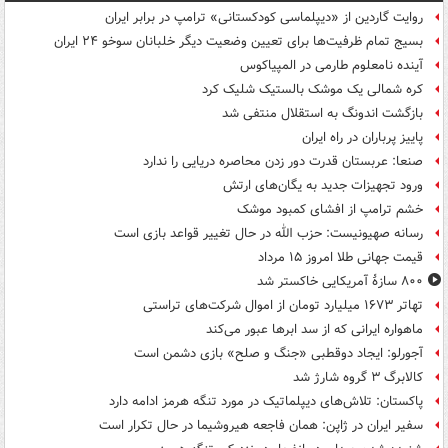
روایت گاردین از «دیپلماسی کودکستانی» ترامپ در برابر ایران
بسیج تمام ظرفیت‌ها برای تعیین وضعیت دیگر خلبانان سوخو ۲۴ ایران
آینده نامعلوم طارمی در المپیاکوس
کره شمالی یک موشک بالستیک شلیک کرد
بازگشت اندونگ به استقلال منتفی شد
پاییز پرباران در راه ایران
صنعا: عربستان قدرت دور زدن محاصره دریایی را ندارد
ورود تجهیزات جدید به یگان‌های ارتش
خشم ترامپ از افشای کمبود موشک
رسانه صهیونیست: حزب الله در حال تغییر قواعد بازی است
قیمت جهانی طلا امروز ۱۵ مرداد
۸۰۰ سازۀ آمریکایی خاکستر شد
تهاتر ۱۶۷۳ میلیارد تومان از اموال شرکت‌های تراستی
ماهواره ایرانی که از سد ابرها عبور می‌کند
آجورلو: ایجاد دوقطبی «جنگ و صلح‌» بازی دشمن است
کالابرگ ۳ گروه شارژ شد
پاکستان: تلاش‌های دیپلماتیک در مورد تنگه هرمز ادامه دارد
سفیر ایران در ژاپن: همان فاجعه هیروشیما در حال تکرار است