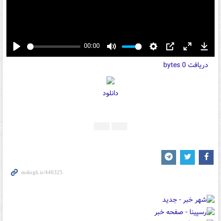
00:00
Play
Mute
Settings
PIP
Enter
Down
دریافت
0 bytes
fullscreen
دانلود