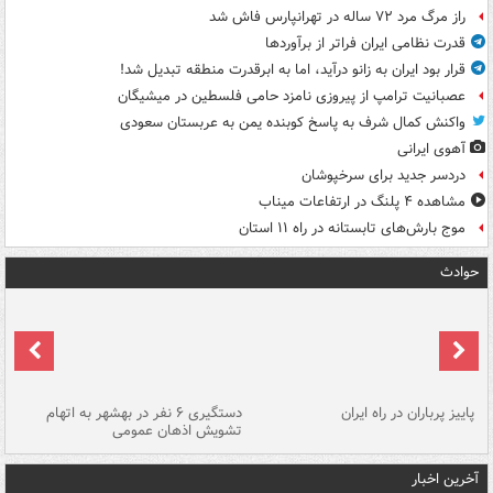
راز مرگ مرد ۷۲ ساله در تهرانپارس فاش شد
قدرت نظامی ایران فراتر از برآوردها
قرار بود ایران به زانو درآید، اما به ابرقدرت منطقه تبدیل شد!
عصبانیت ترامپ از پیروزی نامزد حامی فلسطین در میشیگان
واکنش کمال شرف به پاسخ کوبنده یمن به عربستان سعودی
آهوی ایرانی
دردسر جدید برای سرخپوشان
مشاهده ۴ پلنگ در ارتفاعات میناب
موج بارش‌های تابستانه در راه ۱۱ استان
حوادث
ن
پاییز پرباران در راه ایران
دستگیری ۶ نفر در بهشهر به اتهام
تشویش اذهان عمومی
اس
آخرین اخبار