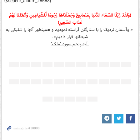
{$sepehr_album_25658}
(وَلَقَدْ زَيَّنَّا السَّمَاء الدُّنْيَا بِمَصَابِيحَ وَجَعَلْنَاهَا رُجُومًا لِّلشَّيَاطِينِ وَأَعْتَدْنَا لَهُمْ
عَذَابَ السَّعِيرِ)
« وآسمان نزديک را با ستارگان آراسته نموديم و همينطور آنها را شليکی به
شيطانها قرار داديم».
آیه پنجم سوره "ملک"