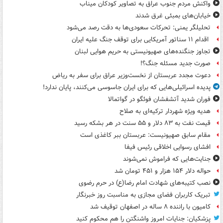
واکنش مردم جنوب عراق به تصاویر کودکان میناب
خیابان‌های بمبئی غرق شدند
تحلیلگر یمنی: تحرکات سعودی‌ها به دقت رصد می‌شود
اقدام ۱۱ سناتور آمریکایی برای توقف جنگ علیه ایران
تجاوز جنگنده‌های صهیونیستی به حریم هوایی لبنان
صورت جدید مسئله جنگ؟!
دعوت مجدد عربستان از نخست‌وزیر عراق برای سفر به ریاض
پدیده اسرائیلی‌هایی که برای ایران جاسوسی می‌کنند، پایان ندارد!
فوران شدید آتشفشان فوئگو در گواتمالا
هدیه ویژه شهردار ترکیه‌ای به صلاح
قیمت نفت به ۸۳ دلار و ۵۵ سنت در هر بشکه رسید
مقام سابق صهیونیست: عربستان ببر کاغذی است
افشای رسوایی اخلاقی رئیس فیفا
جنایت‌هایی که فراموش نمی‌شوند
حواله دلار ۱۵۴ هزار و ۴۵۱ تومان شد
نصب کتیبه‌های شهادت امام رضا(ع) در حرم رضوی
تبریک کاربران فضای مجازی به مناسبت روز خبرنگار
کامیون با راننده ۸ ساله در اصفهان توقیف شد
پزشکیان: جنایات امروز واشنگتن را هم محکوم کنید