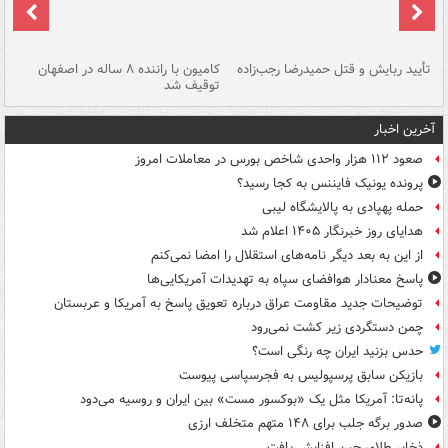
تأیید ربایش و قتل حمیدرضا رجب‌زاده
کامیون با راننده ۸ ساله در اصفهان
"س
توقیف شد
آخرین اخبار
صعود ۱۱۲ هزار واحدی شاخص بورس در معاملات امروز
پرونده یونیک فایننس به کجا رسید؟
حمله پهپادی به پالایشگاه لیبی
هدایای روز خبرنگار ۱۴۰۵ اعلام شد
از این به بعد دیگر نامه‌های استقلال را امضا نمی‌کنم
پاسخ معنادار هوافضای سپاه به تهدیدات آمریکایی‌ها
توضیحات جدید مقاومت عراق درباره تعویق پاسخ به آمریکا و عربستان
چمن دستگردی زیر کشت نمی‌رود
حدس بزنید ایران چه رنگی است؟
بازیکن سابق پرسپولیس به فجرسپاسی پیوست
پانه‌تا: آمریکا مثل یک «بوکسور مست» بین ایران و روسیه می‌دود
صدور برگه جلب برای ۱۴۸ متهم متخلف ارزی
ذخایر طلای چین افزایش یافت