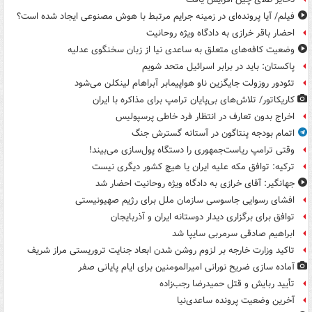
فیلم/ آیا پرونده‌ای در زمینه جرایم مرتبط با هوش مصنوعی ایجاد شده است؟
احضار باقر خرازی به دادگاه ویژه روحانیت
وضعیت کافه‌های متعلق به ساعدی نیا از زبان سخنگوی عدلیه
پاکستان: باید در برابر اسرائیل متحد شویم
تئودور روزولت جایگزین ناو هواپیمابر آبراهام لینکلن می‌شود
کاریکاتور/ تلاش‌های بی‌پایان ترامپ برای مذاکره با ایران
اخراج بدون تعارف در انتظار فرد خاطی پرسپولیس
اتمام بودجه پنتاگون در آستانه گسترش جنگ
وقتی ترامپ ریاست‌جمهوری را دستگاه پول‌سازی می‌بیند!
ترکیه: توافق مکه علیه ایران یا هیچ کشور دیگری نیست
جهانگیر: آقای خرازی به دادگاه ویژه روحانیت احضار شد
افشای رسوایی جاسوسی سازمان ملل برای رژیم صهیونیستی
توافق برای برگزاری دیدار دوستانه ایران و آذربایجان
ابراهیم صادقی سرمربی سایپا شد
تاکید وزارت خارجه بر لزوم روشن شدن ابعاد جنایت تروریستی مراز شریف
آماده سازی ضریح نورانی امیرالمومنین برای ایام پایانی صفر
تأیید ربایش و قتل حمیدرضا رجب‌زاده
آخرین وضعیت پرونده ساعدی‌نیا