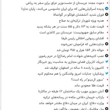
دعوت مجدد عربستان از نخست‌وزیر عراق برای سفر به ریاض
پدیده اسرائیلی‌هایی که برای ایران جاسوسی می‌کنند، پایان ندارد!
فوران شدید آتشفشان فوئگو در گواتمالا
هدیه ویژه شهردار ترکیه‌ای به صلاح
قیمت نفت به ۸۳ دلار و ۵۵ سنت در هر بشکه رسید
مقام سابق صهیونیست: عربستان ببر کاغذی است
افشای رسوایی اخلاقی رئیس فیفا
جنایت‌هایی که فراموش نمی‌شوند
حواله دلار ۱۵۴ هزار و ۴۵۱ تومان شد
نصب کتیبه‌های شهادت امام رضا(ع) در حرم رضوی
تبریک کاربران فضای مجازی به مناسبت روز خبرنگار
کامیون با راننده ۸ ساله در اصفهان توقیف شد
پزشکیان: جنایات امروز واشنگتن را هم محکوم کنید
"سوپر ال‌نینو"در راه است؟
قیمت طلا صعودی ماند
آتش سوزی مهیب یک ساختمان ۱۲ طبقه در جاکارتا
بازتاب «پیمان دفاعی مکه» در رسانه‌های ترکیه
وزارت دفاع: ایران در میدان دفاع مقتدر خواهد ماند
بیل مکانیکی ارتش صهیونی واژگون شد