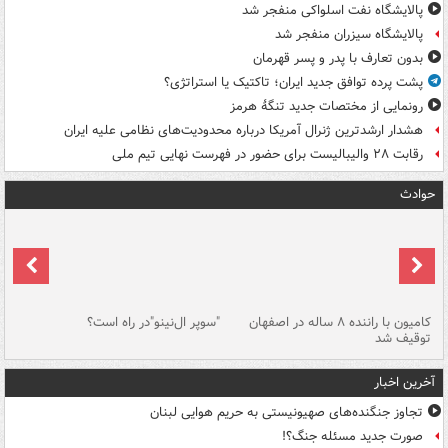
پالایشگاه نفت اسلواکی منفجر شد
پالایشگاه سیزران منفجر شد
بدون تعارف با پدر و پسر قهرمان
پشت پرده توافق جدید ایران؛ تاکتیک یا استراتژی؟
رونمایی از مختصات جدید تنگۀ هرمز
هشدار ارشدترین ژنرال آمریکا درباره محدودیت‌های نظامی علیه ایران
رقابت ۲۸ والیبالیست برای حضور در فهرست نهایی تیم ملی
حوادث
۱ خودرو با ۱۹
کامیون با راننده ۸ ساله در اصفهان
"سوپر ال‌نینو"در راه است؟
رگ
توقیف شد
ته
آخرین اخبار
تجاوز جنگنده‌های صهیونیستی به حریم هوایی لبنان
صورت جدید مسئله جنگ؟!