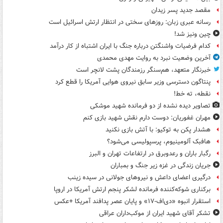
مقصد جدید پسر زیدان
رسانه عبری زبان: روزهای سختی در انتظار ارتش اسرائیل است
چین ونیز شد!
کدام فرضیات واشنگتن درباره جنگ با ایران اشتباه از کار درآمد
آخرین وضعیت نبرد به روایت مهدی محمدی
خبرنگار متعهد، هم‌سنگر رزمندگان پشت لانچر است
پنتاگون دسترسی وزیر سابق نیروی هوایی آمریکا را قطع کرد
نقطه، ته خط!
تصاویر دیده‌ نشده از دو فرمانده شهید موشکی
مهران غفوریان: دوست دارم نقش شهید بازی کنم
هشدار پکن به توکیو: با آتش بازی نکنید
هافبک آلومینیوم، پرسپولیسی می‌شود؟
رگبار باران و رعدوبرق در ارتفاعات تهران و البرز
جریان زندگی در غزه زیر جنگ و بمباران
درگیری اعضای داعش و نیروهای جولانی در سیده زینب
برکناری شوکه‌کننده فرمانده لشکر پنجم ارتش آمریکا در اروپا
استقرار انبوه «دی‌اف‑۱۷» و پایان عصر پدافند آمریکا +عکس
تشکر آقای شهید ایران از موکب‌داران عراقی