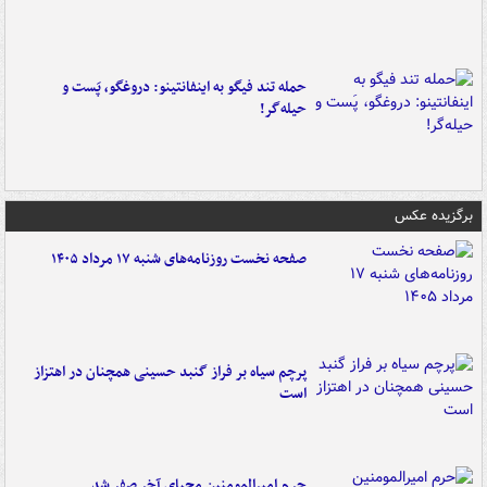
حمله تند فیگو به اینفانتینو: دروغگو، پَست‌ و
حیله‌گر!
برگزیده عکس
صفحه نخست روزنامه‌های شنبه ۱۷ مرداد ۱۴۰۵
پرچم سیاه بر فراز گنبد حسینی همچنان در اهتزاز
است
حرم امیرالمومنین محیای آخر صفر شد