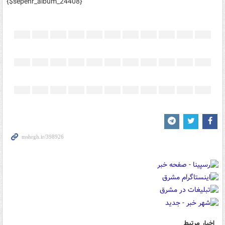
{$sepehr_album_24408}
اخبار مرتبط