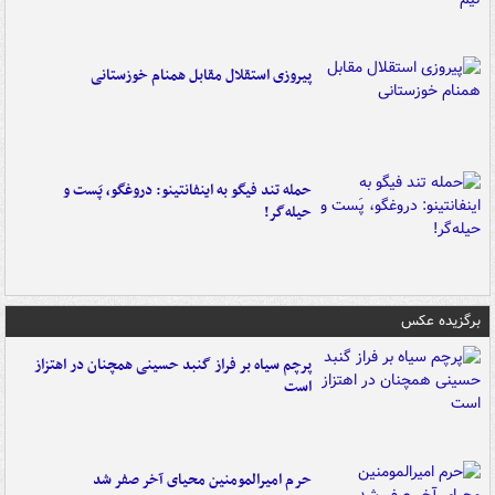
پیروزی استقلال مقابل همنام خوزستانی
حمله تند فیگو به اینفانتینو: دروغگو، پَست‌ و
حیله‌گر!
برگزیده عکس
پرچم سیاه بر فراز گنبد حسینی همچنان در اهتزاز
است
حرم امیرالمومنین محیای آخر صفر شد