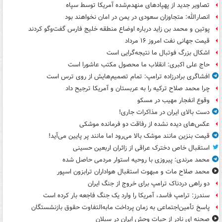
تصاویر جدید از پهپادهای منهدم‌شده آمریکا توسط سپاه
انصارالله: متجاوزان سعودی در یمن در امان نخواهند بود
پوتین و محمد بن زاید درباره اوضاع منطقه خلیج فارس گفت‌وگو کردند
قیمت جهانی نفت امروز ۱۶ مرداد
اشکال بزرگ فوتبال ما نتیجه‌گرایی است
حاج علی اکبری: انقلاب ما محصول مکتب عاشورا است
افشاگری برادرزاده ترامپ: تمام تصمیم‌هایش از روی ترس است
چرا محمد صلاح ترکیه را به عربستان و آمریکا ترجیح داد
وقوع انفجار مهیب در مسکو
دست بالای ایران در مذاکرات جاری!
عکس‌های دیده نشده از رفاقت دو فرمانده‌ موشکی
قیمت بنزین مانند موشک بالا می‌رود اما مانند پر پایین می‌آید!
استقبال خاص دخترک عراقی از زائران اربعین حسینی
محمد مرندی: پیروزی با روحیه استوار مردمی حاصل شده
محمد صلاح مات و مبهوت استقبال هواداران ترابزون اسپور
دو راهی دردناک ترامپ برای خروج از جنگ ایران
سندرز: ترامپ فاسد، آمریکا را وارد یک جنگ فاجعه بار کرده است
پاسخ تأمین‌اجتماعی به زمان پرداخت مابه‌التفاوت حقوق بازنشستگان
صحنه ای نادر از حیات وحش ایران در سبلان