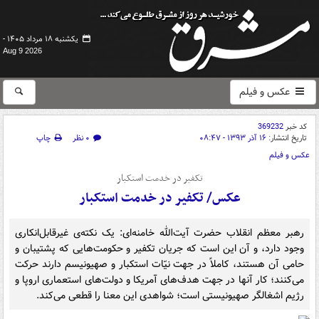
یکشنبه ۱۸ مرداد ۱۴۰۵ -
Aug 9 2026
عکس و فیلم
کد خبر
369232
تاریخ انتشار:
۱۶ آذر ۱۳۹۳ - ۰۸:۴۷
۰ نظر
چاپ
عکس و فیلم
تکفیر در خدمت استکبار
عکس/ تکفیر در خدمت استکبار
رهبر معظم انقلاب حضرت آیت‌الله خامنه‌ای: یک نکته‌ى غیرقابل‌انکارى
وجود دارد، و آن این است که جریان تکفیر و حکومت‌هایى که پشتیبان و
حامى آن هستند، کاملاً در جهت نیّات استکبار و صهیونیسم دارند حرکت
می‌کنند؛ کار آنها در جهت هدف‌هاى آمریکا و دولت‌هاى استعمارى اروپا و
رژیم اشغالگر صهیونیستى است؛ شواهدى این معنا را قطعى می‌کند.