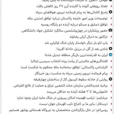
طوفان "دلفین" با سرعت خیره‌کننده به چین رسید!
تعداد روزهای آلوده با آلاینده اُزن ۲۷ روز کاهش یافت
پاسخ کاشانی‌ها به پیام فرمانده نیروی هوافضای سپاه
توضیحات وزیر امور خارجه پاکستان درباره توافق امنیتی مکه
توافق دمشق و مسکو درباره آینده دو پایگاه روسیه
حضور پزشکیان در چهل‌وششمین سالگرد تشکیل جهاد دانشگاهی
تراکتور به دنبال آرش رضاوند
پاپ لئو بار دیگر خواستار پایان جنگ اوکراین شد
شادی بعد از گل در برزیل حادثه آفرید!
ایران به قدرتمندترین بازیگرِ منطقه تبدیل شده!
افشاگری‌های مالدینی از پشت پرده انتخاب سرمربی ایتالیا
کارشناس پاکستانی: توافق سه‌جانبه مکه محکوم به شکست است
پیام فرمانده نیروی زمینی سپاه به مناسبت روز خبرنگار
روایتی از حادثه سقوط کپسول گاز از ساختمان چهارطبقه
بیانیه شدیداللحن سازمان حشد الشعبی عراق و حمایت از فالح الفیاض
خاموشی‌ها تا ۲ هفته آینده به حداقل می‌رسد
مرشایمر: ترامپ فهمیده امکان پیروزی در جنگ علیه ایران وجود ندارد
درستکار: بنای ما بر اخراج نایب قهرمان جهان نیست
روس‌اتم: در حال بازگرداندن متخصصان به نیروگاه هسته‌ای بوشهر هستیم