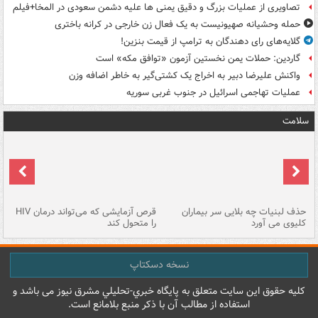
تصاویری از عملیات بزرگ و دقیق یمنی ها علیه دشمن سعودی در المخا+فیلم
حمله وحشیانه صهیونیست به یک فعال زن خارجی در کرانه باختری
گلایه‌های رای دهندگان به ترامپ از قیمت بنزین!
گاردین: حملات یمن نخستین آزمون «توافق مکه» است
واکنش علیرضا دبیر به اخراج یک کشتی‌گیر به خاطر اضافه وزن
عملیات تهاجمی اسرائیل در جنوب غربی سوریه
سلامت
حذف لبنیات چه بلایی سر بیماران
قرص آزمایشی که می‌تواند درمان HIV
عل
کلیوی می آورد
را متحول کند
قل
نسخه دسکتاپ
کليه حقوق اين سايت متعلق به پایگاه خبري-تحليلي مشرق نيوز می باشد و
استفاده از مطالب آن با ذکر منبع بلامانع است.