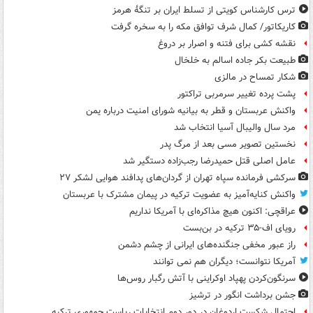
ترس کارشناس کویتی از تسلط ایران بر تنگۀ هرمز
کاریکاتور/ کمال شرف توافق مکه را به سخره گرفت
نقشه کشی برای فتنه و اصرار بر دروغ
طبیعت بکر جاده اسالم به خلخال
شکار تمساح در مالزی
پشت پرده تغییر سرمربی تراکتور
واکنش عربستان و قطر به بیانیه شورای امنیت درباره یمن
مرد سال والیبال آسیا انتخاب شد
نخستین تصویر مسی بعد از مرگ پدر
عامل اصلی قتل حمیدرضا رجب‌زاده دستگیر شد
سرکشی فرمانده سپاه تهران از گردان‌های پدافند هوایی لشکر ۲۷
واکنش کنایه‌آمیز به عضویت ترکیه در پیمان مشترک با عربستان
عراقچی: اکنون هیچ مذاکره‌ای با آمریکا نداریم
رویای اف-۳۵ ترکیه در بن‌بست
راز عبور مخفی جنگنده‌های ایرانی از چشم دشمن
آمریکا نتوانست؛ دیگران هم نمی توانند
سرنگون‌کردن پهپاد اوکراینی با آتش رگبار روس‌ها
جشن برداشت انگور در ترشیز
احتمال شکست اردوغان در دور دوم انتخابات ریاست جمهوری ترکیه