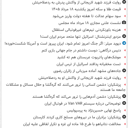
روایت فرزند شهید لاریجانی از واکنش پدرش به ردصلاحیتش
قیمت طلا و سکه امروز یکشنبه ۱۸ مرداد ۱۴۰۵
سود سهام عدالت تا هفته دولت واریز می‌شود
نشست علنی مجازی ۱۸ مرداد ماه مجلس
هزینه باورنکردنی تیم‌های غیرفوتبالی استقلال
مزدور اینترنشنال: اسرائیل تنها متحد مردم ایران است!
دیوید میلر: اگر جنگ امروز تمام شود، ایران پیروز است و آمریکا شکست‌خورده!
دنیس درگاهی: دوست داشتم در جام جهانی بازی کنم
موشک‌های پاتریوت عربستان هم ته‌ کشید
تست مخفیانه پدافند اسرائیل از ترس ایران
جاده‌های مشهد آماده میزبانی از زائران رضوی
روایت فرزند شهید لاریجانی از واکنش او به ردصلاحیتش
پزشکیان: دشمن کسانی را ترور می‌کنند که گره‌گشا و حلال مسائل و مشکلات
جامعه ما هستند
پزشکیان: دشمن آدم‌هایی را ترور می‌کند که گره‌گشا هستند
توضیحاتی درباره سیستم Van VAR در فوتبال ایران
پاسخ نهایی حسین‌نژاد به پرسپولیس
پزشکیان: برادران ما در نیروهای مسلح کاری کردند کارستان
مخالفت نتانیاهو با طرح ۱۵ ماده ای غزه و تکرار لفاظی علیه ایران